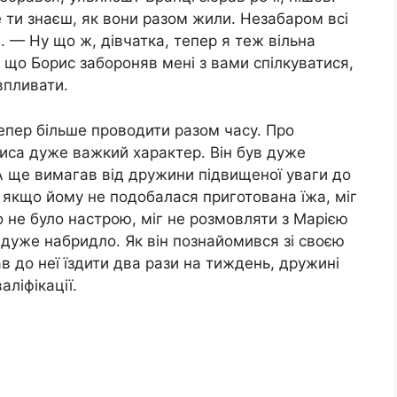
 ти знаєш, як вони разом жили. Незабаром всі
. — Ну що ж, дівчатка, тепер я теж вільна
, що Борис забороняв мені з вами спілкуватися,
впливати.
епер більше проводити разом часу. Про
ориса дуже важкий характер. Він був дуже
А ще вимагав від дружини підвищеної уваги до
, якщо йому не подобалася приготована їжа, міг
о не було настрою, міг не розмовляти з Марією
дуже набридло. Як він познайомився зі своєю
ав до неї їздити два рази на тиждень, дружині
аліфікації.