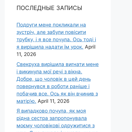
ПОСЛЕДНЫЕ ЗАПИСЫ
Подруги мене покликали на
зустріч, але забули повісити
трубку, і я все почула. Ось тоді і
я вирішила надати їм урок.
April
11, 2026
Свекруха вирішила виrнати мене
і викинула мої речі з вікна.
Добре, що чоловік в цей день
повернувся в роботи раніше і
побачив все. Ось як він вчинив з
матір’ю.
April 11, 2026
Я випадково почула, як моя
рідна сестра запропонувала
моєму чоловікові одружитися з