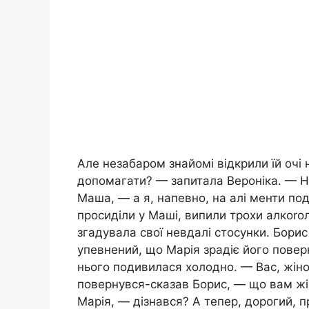
Але незабаром знайомі відкрили їй очі 
допомагати? — запитала Вероніка. — Н
Маша, — а я, напевно, на алі менти под
просиділи у Маші, випили трохи алкоrо
згадувала свої невдалі стосунки. Бори
упевнений, що Марія зрадіє його пове
нього подивилася холодно. — Вас, жіно
повернувся-сказав Борис, — що вам жі
Марія, — дізнався? А тепер, дорогий, 