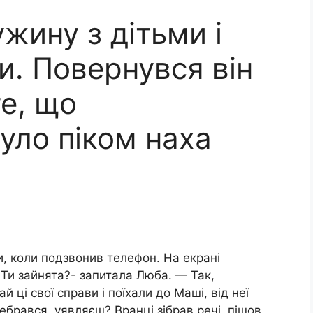
жину з дітьми і
и. Повернувся він
те, що
уло піком наха
 коли подзвонив телефон. На екрані
 Ти зайнята?- запитала Люба. — Так,
ці свої справи і поїхали до Маші, від неї
ебрався, уявляєш? Вранці зібрав речі, пішов.