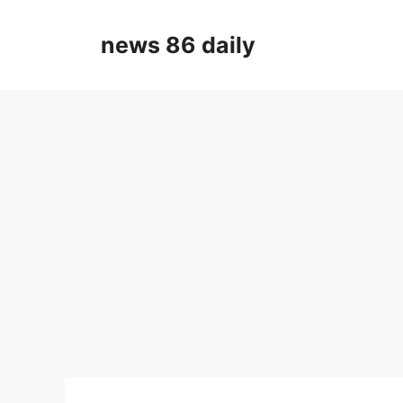
Skip
to
news 86 daily
content