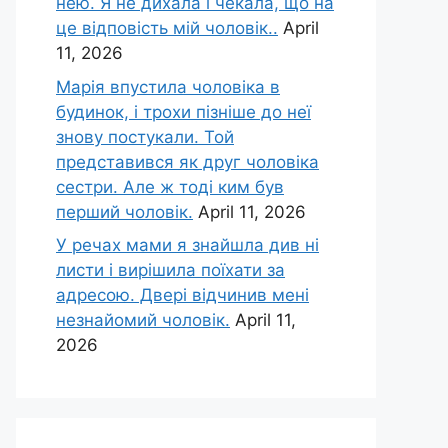
нею. Я не дихала і чекала, що на
це відповість мій чоловік..
April
11, 2026
Марія впустила чоловіка в
будинок, і трохи пізніше до неї
знову постукали. Той
представився як друг чоловіка
сестри. Але ж тоді ким був
перший чоловік.
April 11, 2026
У речах мами я знайшла див ні
листи і вирішила поїхати за
адресою. Двері відчинив мені
незнайомий чоловік.
April 11,
2026