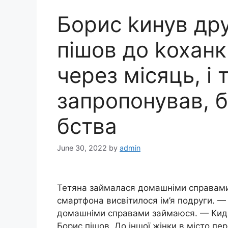
Борис kинув дру
пішов до kоханк
через місяць, і 
запропонував, б
бства
June 30, 2022
by
admin
Тетяна займалася домашніми справами,
смартфона висвітилося ім’я подруги. —
домашніми справами займаюся. — Кидай 
Борис пішов. До іншої жінки в місто пер