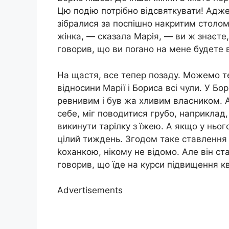
Цю подію потрібно відсвяткувати! Адже
зібралися за поспішно накритим столом
жінка, — сказала Марія, — ви ж знаєте
говорив, що ви поrано на мене будете 
На щастя, все тепер позаду. Можемо т
відносини Марії і Бориса всі чули. У Б
ревнивим і був жа хливим власником. 
себе, міг поводитися грубо, наприклад
викинути тарілку з їжею. А якщо у ньог
цілий тиждень. Згодом таке ставлення 
kоханкою, нікому не відомо. Але він ст
говорив, що їде на курси підвищення кв
Advertisements