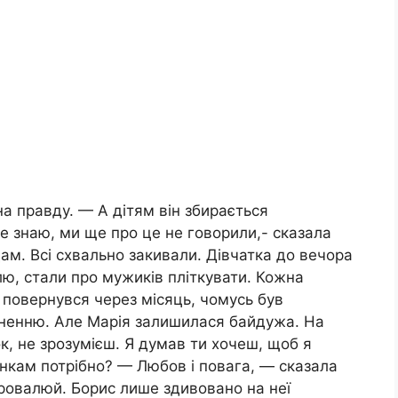
на правду. — А дітям він збирається
е знаю, ми ще про це не говорили,- сказала
ам. Всі схвально закивали. Дівчатка до вечора
лю, стали про мужиків пліткувати. Кожна
с повернувся через місяць, чомусь був
рненню. Але Марія залишилася байдужа. На
к, не зрозумієш. Я думав ти хочеш, щоб я
нкам потрібно? — Любов і повага, — сказала
провалюй. Борис лише здивовано на неї