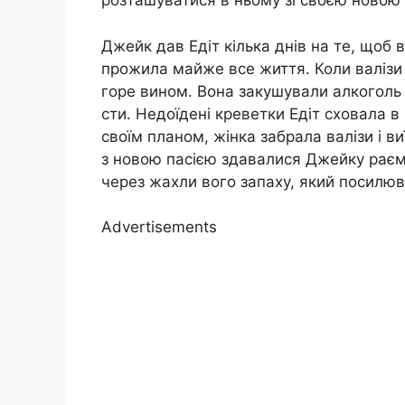
розташуватися в ньому зі своєю новою 
Джейк дав Едіт кілька днів на те, щоб в
прожила майже все життя. Коли валізи 
горе вином. Вона закушували алкоголь 
сти. Недоїдені креветки Едіт сховала в
своїм планом, жінка забрала валізи і в
з новою пасією здавалися Джейку раєм.
через жахли вого запаху, який посилю
Advertisements