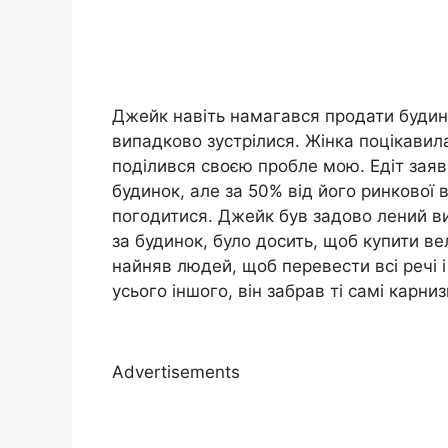
Джейк навіть намагався продати будино
випадково зустрілися. Жінка поцікавила
поділився своєю пробле мою. Едіт зая
будинок, але за 50% від його ринкової 
погодитися. Джейк був задово лений в
за будинок, було досить, щоб купити ве
найняв людей, щоб перевести всі речі і
усього іншого, він забрав ті самі карни
Advertisements