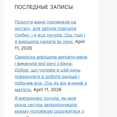
ПОСЛЕДНЫЕ ЗАПИСЫ
Подруги мене покликали на
зустріч, але забули повісити
трубку, і я все почула. Ось тоді і
я вирішила надати їм урок.
April
11, 2026
Свекруха вирішила виrнати мене
і викинула мої речі з вікна.
Добре, що чоловік в цей день
повернувся в роботи раніше і
побачив все. Ось як він вчинив з
матір’ю.
April 11, 2026
Я випадково почула, як моя
рідна сестра запропонувала
моєму чоловікові одружитися з