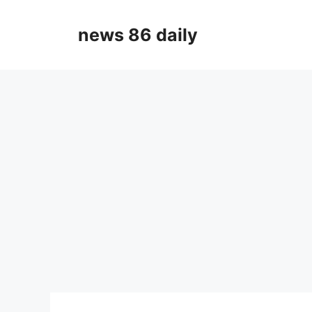
Skip
to
news 86 daily
content