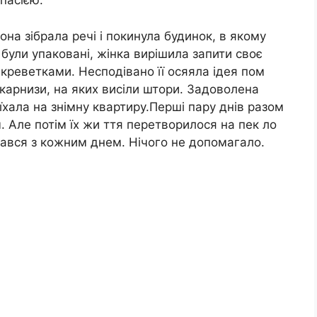
пасією.
она зібрала речі і покинула будинок, в якому
були упаковані, жінка вирішила запити своє
креветками. Несподівано її осяяла ідея пом
 карнизи, на яких висіли штори. Задоволена
иїхала на знімну квартиру.Перші пару днів разом
 Але потім їх жи ття перетворилося на пек ло
вався з кожним днем. Нічого не допомагало.