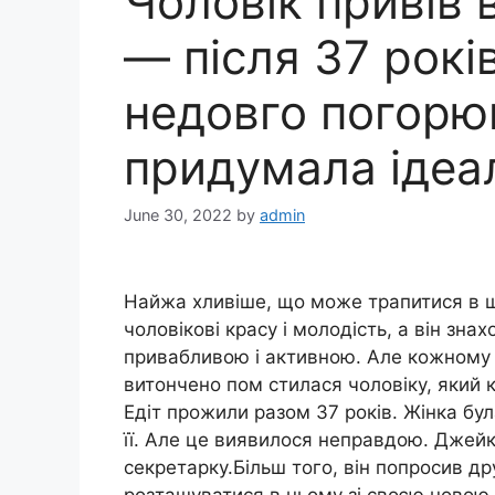
Чоловік привів 
— після 37 рок
недовго погорю
придумала ідеа
June 30, 2022
by
admin
Найжа хливіше, що може трапитися в ш
чоловікові красу і молодість, а він знах
привабливою і активною. Але кожному 
витончено пом стилася чоловіку, який ки
Едіт прожили разом 37 років. Жінка бул
її. Але це виявилося неправдою. Джей
секретарку.Більш того, він попросив др