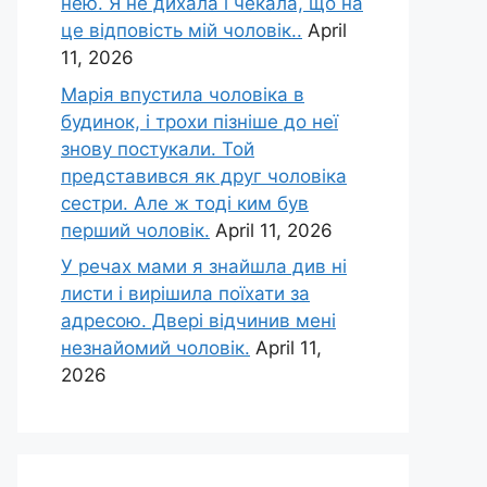
нею. Я не дихала і чекала, що на
це відповість мій чоловік..
April
11, 2026
Марія впустила чоловіка в
будинок, і трохи пізніше до неї
знову постукали. Той
представився як друг чоловіка
сестри. Але ж тоді ким був
перший чоловік.
April 11, 2026
У речах мами я знайшла див ні
листи і вирішила поїхати за
адресою. Двері відчинив мені
незнайомий чоловік.
April 11,
2026