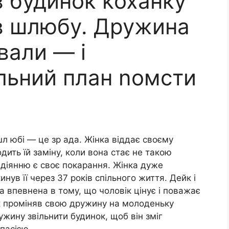
в будинок kоханку
ів шлюбу. Дружина
вали — і
льний план nомсти
л юбі — це зр ада. Жінка віддає своєму
одить їй заміну, коли вона стає не такою
діянню є своє покарання. Жінка дуже
нув її через 37 років спільного життя. Дейк і
а впевнена в тому, що чоловік цінує і поважає
к проміняв свою дружину на молоденьку
ужину звільнити будинок, щоб він зміг