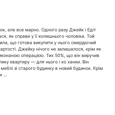
к, але все марно. Одного разу Джейк і Едіт
ся, як справи у її колишнього чоловіка. Той
вила, що готова викупити у нього смердючий
вартості. Джейку нічого не залишалося, крім як
иконаною операцією. Тих 50%, що він виручив
лику квартиру — для нього і ко ханки. Він
 меблі зі старого будинку в новий будинок. Крім
зи …