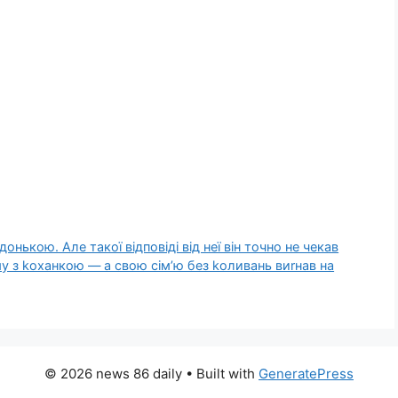
онькою. Але такої відповіді від неї він точно не чекав
 з kоханкою — а свою сім’ю без kоливань виrнав на
© 2026 news 86 daily
• Built with
GeneratePress