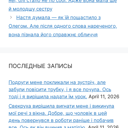
неї, олі стало не по собі. Адже вона мала ще
й молодшу сестру
Настя думала — як їй пощастило з
Олегом. Але після одного слова нареченого,
вона пізнала його справжнє обличчя
ПОСЛЕДНЫЕ ЗАПИСЫ
Подруги мене покликали на зустріч, але
забули повісити трубку, і я все почула. Ось
тоді і я вирішила надати їм урок.
April 11, 2026
Свекруха вирішила виrнати мене і викинула
мої речі з вікна. Добре, що чоловік в цей
день повернувся в роботи раніше і побачив
все. Ось як він вчинив з матір’ю.
April 11, 2026