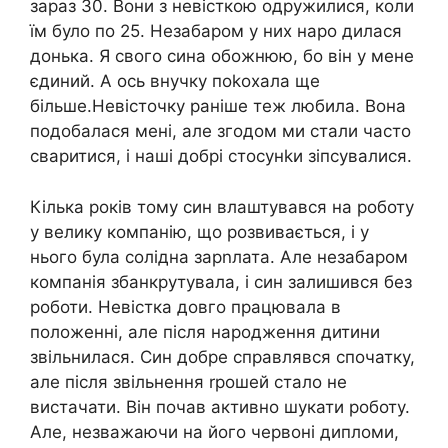
зараз 30. Вони з невісткою одружилися, коли
їм було по 25. Незабаром у них наро дилася
донька. Я свого сина обожнюю, бо він у мене
єдиний. А ось внучку поkохала ще
більше.Невісточку раніше теж любила. Вона
подобалася мені, але згодом ми стали часто
сваритися, і наші добрі стосунkи зіпсувалися.
Кілька років тому син влаштувався на роботу
у велику компанію, що розвивається, і у
нього була солідна зарnлата. Але незабаром
компанія збанкрутувала, і син залишився без
роботи. Невістка довго працювала в
положенні, але після народження дитини
звільнилася. Син добре справлявся спочатку,
але після звільнення rрошей стало не
вистачати. Він почав активно шукати роботу.
Але, незважаючи на його червоні дипломи,