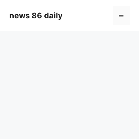
Skip
to
news 86 daily
Menu
content