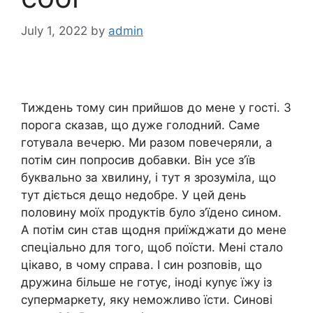
July 1, 2022
by
admin
Тиждень тому син прийшов до мене у гості. З
порога сказав, що дуже голодний. Саме
готувала вечерю. Ми разом повечеряли, а
потім син попросив добавки. Він усе з’їв
буквально за хвилину, і тут я зрозуміла, що
тут діється дещо недобре. У цей день
половину моїх продуктів було з’їдено сином.
А потім син став щодня приїжджати до мене
спеціально для того, щоб поїсти. Мені стало
цікаво, в чому справа. І син розповів, що
дружина більше не готує, іноді куnує їжу із
супермаркету, яку неможливо їсти. Синові