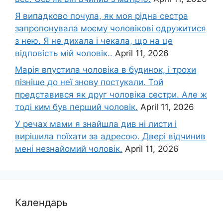
Я випадково почула, як моя рідна сестра
запропонувала моєму чоловікові одружитися
з нею. Я не дихала і чекала, що на це
відповість мій чоловік..
April 11, 2026
Марія впустила чоловіка в будинок, і трохи
пізніше до неї знову постукали. Той
представився як друг чоловіка сестри. Але ж
тоді ким був перший чоловік.
April 11, 2026
У речах мами я знайшла див ні листи і
вирішила поїхати за адресою. Двері відчинив
мені незнайомий чоловік.
April 11, 2026
Календарь