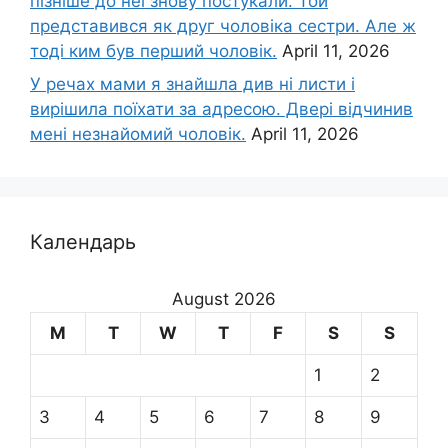
пізніше до неї знову постукали. Той
представився як друг чоловіка сестри. Але ж
тоді ким був перший чоловік.
April 11, 2026
У речах мами я знайшла див ні листи і
вирішила поїхати за адресою. Двері відчинив
мені незнайомий чоловік.
April 11, 2026
Календарь
August 2026
M
T
W
T
F
S
S
1
2
3
4
5
6
7
8
9