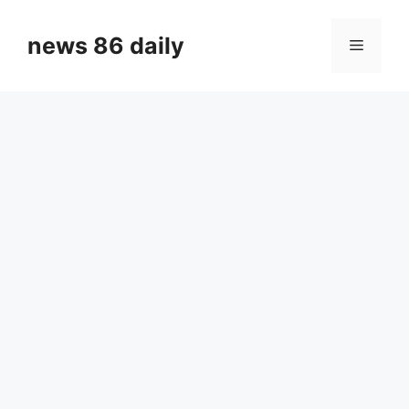
Skip
to
news 86 daily
Menu
content