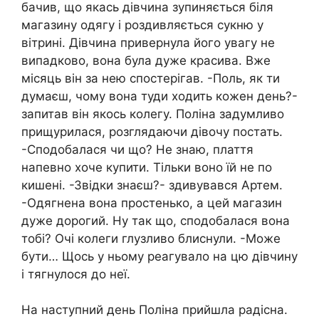
бачив, що якась дівчина зупиняється біля
магазину одягу і роздивляється сукню у
вітрині. Дівчина привернула його увагу не
випадково, вона була дуже красива. Вже
місяць він за нею спостерігав. -Поль, як ти
думаєш, чому вона туди ходить кожен день?-
запитав він якось колегу. Поліна задумливо
прищурилася, розглядаючи дівочу постать.
-Сподобалася чи що? Не знаю, плаття
напевно хоче купити. Тільки воно їй не по
кишені. -Звідки знаєш?- здивувався Артем.
-Одягнена вона простенько, а цей магазин
дуже дорогий. Ну так що, сподобалася вона
тобі? Очі колеги глузливо блиснули. -Може
бути… Щось у ньому реагувало на цю дівчину
і тягнулося до неї.
На наступний день Поліна прийшла радісна.