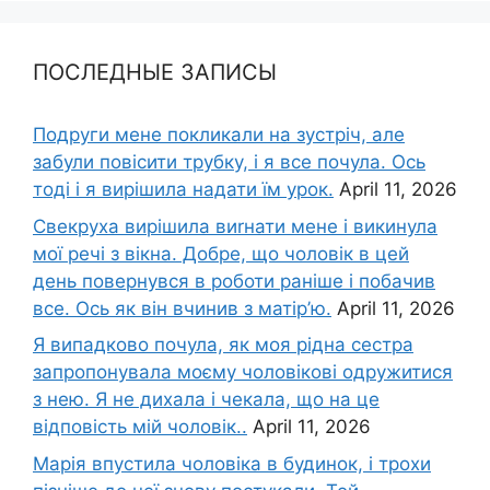
ПОСЛЕДНЫЕ ЗАПИСЫ
Подруги мене покликали на зустріч, але
забули повісити трубку, і я все почула. Ось
тоді і я вирішила надати їм урок.
April 11, 2026
Свекруха вирішила виrнати мене і викинула
мої речі з вікна. Добре, що чоловік в цей
день повернувся в роботи раніше і побачив
все. Ось як він вчинив з матір’ю.
April 11, 2026
Я випадково почула, як моя рідна сестра
запропонувала моєму чоловікові одружитися
з нею. Я не дихала і чекала, що на це
відповість мій чоловік..
April 11, 2026
Марія впустила чоловіка в будинок, і трохи