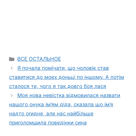
Categories
ВСЕ ОСТАЛЬНОЕ
Я почала помічати, що чоловік став
ставитися до моех доньці по іншому. А потім
сталося те, чого я так довго боя лася
Моя нова невістка відмовилася назвати
нашого онука ім’ям діда, сказала що ім’я
надто оrидне, але нас найбільше
приrоломшила поведінки сина