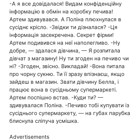
-А я все довідалася! Видам конфіденційну
інформацію в обмін на коробку печива!
Артем здивувався. А Поліна плюхнулася в
сусіднє крісло. -Звідки ти дізналася? -Ця
інформація засекречена. Секрет фірми!
Артем подивився на неї наполегливо. -Ну
добре, — здалася дівчина, — Я розпитала
дівчат з магазину! Ну ти згоден на печиво чи
ні? -Згоден, звісно. Викладай! -Вона питала
про чорну сукню. Ти її зразу впізнаєш, якщо
зайдеш в магазин. Звати дівчину Белла, і
працює вона в сусідньому супермаркеті.
Артем поспішно встав. -Куди ти? —
здивувалася Поліна. -Печиво тобі купувати із
сусіднього супермаркету, — на губах парубка
блиснула сліпуча усмішка.
Advertisements