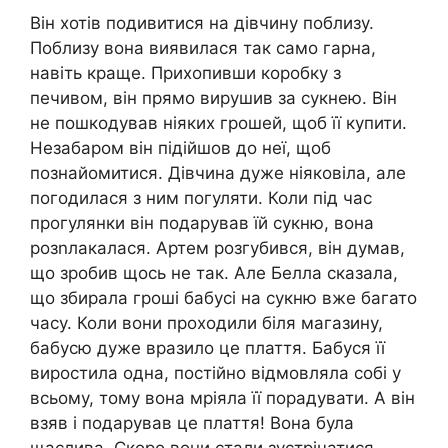
Він хотів подивитися на дівчину поблизу.
Поблизу вона виявилася так само гарна,
навіть краще. Прихопивши коробку з
печивом, він прямо вирушив за сукнею. Він
не пошкодував ніяких грошей, щоб її купити.
Незабаром він підійшов до неї, щоб
познайомитися. Дівчина дуже ніяковіла, але
погодилася з ним погуляти. Коли під час
прогулянки він подарував їй сукню, вона
розnлакалася. Артем розгубився, він думав,
що зробив щось не так. Але Белла сказала,
що збирала гроші бабусі на сукню вже багато
часу. Коли вони проходили біля магазину,
бабусю дуже вразило це плаття. Бабуся її
виростила одна, постійно відмовляла собі у
всьому, тому вона мріяла її порадувати. А він
взяв і подарував це плаття! Вона була
щаслива. Скоро вони стали зустрічатися,