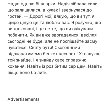
Надю одною біля арки. Надія зібрала сили,
що залишилися, в кулак і звернулася до
гостей. — Дорогі мої, дякую, що ви тут, я
щиро ціную це та люблю вас. Я розумію, що
ви աоковані, і це не те, що ви очікували
побачити. Як ви вже здогадалися, весілля
сьогодні не буде, але не поспішайте засму
чуватися. Святу бути! Сьогодні ми
відзначатимемо бенкет чесності! Хто шукає
той знайде. І я знайду своє справжнє
кохання. Навіть із роз битим сер цем. Навіть
якщо воно бо лить.
Advertisements