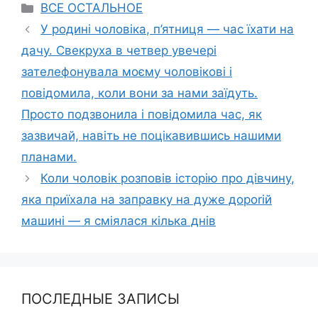
Categories
ВСЕ ОСТАЛЬНОЕ
У родині чоловіка, п’ятниця — час їхати на
дачу. Свекруха в четвер увечері
зателефонувала моєму чоловікові і
повідомила, коли вони за нами заїдуть.
Просто подзвонила і повідомила час, як
зазвичай, навіть не поцікавившись нашими
планами.
Коли чоловік розповів історію про дівчину,
яка приїхала на заправку на дуже дороrій
машині — я сміялася кілька днів
ПОСЛЕДНЫЕ ЗАПИСЫ