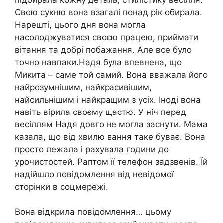
Свою сукню вона взагалі понад рік обирала.
Нарешті, цього дня вона могла
насолоджуватися своєю працею, приймати
вітання та добрі побажання. Але все було
точно навпаки.Надя була впевнена, що
Микита – саме той самий. Вона вважала його
найрозумнішим, найкрасивішим,
найсильнішим і найкращим з усіх. Іноді вона
навіть вірила своєму щастю. У ніч перед
весіллям Надя довго не могла заснути. Мама
казала, що від хвилю вання таке буває. Вона
просто лежала і рахувала години до
урочистостей. Раптом її телефон задзвенів. Їй
надійшло повідомлення від невідомої
сторінки в соцмережі.
Вона відкрила повідомлення… цьому