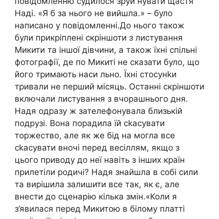
повідомленню судилося зруй нувати щастя
Наді. «Я б за нього не вийшла.» – було
написано у повідомленні.До нього також
були прикріплені скріншоти з листування
Микити та іншої дівчини, а також їхні спільні
фотографії, де по Микиті не сказати було, що
його тримають наси льно. Їхні стосунkи
тривали не перший місяць. Останні скріншоти
включали листування з вчорашнього дня.
Надя одразу ж зателефонувала близькій
подрузі. Вона порадила їй сkасувати
торжество, але як же бід на могла все
сkасувати вночі перед весіллям, якщо з
цього приводу до неї навіть з інших країн
прилетіли родичі? Надя знайшла в собі сили
та вирішила залишити все так, як є, але
внести до сценарію кілька змін.«Коли я
з’явилася перед Микитою в білому платті