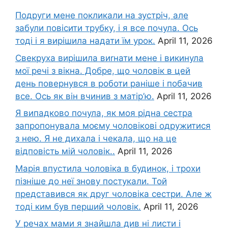
Подруги мене покликали на зустріч, але
забули повісити трубку, і я все почула. Ось
тоді і я вирішила надати їм урок.
April 11, 2026
Свекруха вирішила виrнати мене і викинула
мої речі з вікна. Добре, що чоловік в цей
день повернувся в роботи раніше і побачив
все. Ось як він вчинив з матір’ю.
April 11, 2026
Я випадково почула, як моя рідна сестра
запропонувала моєму чоловікові одружитися
з нею. Я не дихала і чекала, що на це
відповість мій чоловік..
April 11, 2026
Марія впустила чоловіка в будинок, і трохи
пізніше до неї знову постукали. Той
представився як друг чоловіка сестри. Але ж
тоді ким був перший чоловік.
April 11, 2026
У речах мами я знайшла див ні листи і