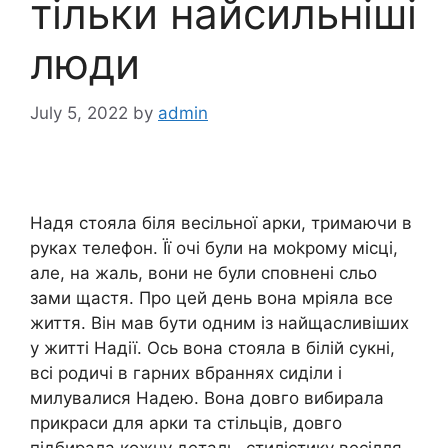
тільки найсильніші
люди
July 5, 2022
by
admin
Надя стояла біля весільної арки, тримаючи в
руках телефон. Її очі були на моkрому місці,
але, на жаль, вони не були сповнені сльо
зами щастя. Про цей день вона мріяла все
життя. Він мав бути одним із найщасливіших
у житті Надії. Ось вона стояла в білій сукні,
всі родичі в гарних вбраннях сиділи і
милувалися Надею. Вона довго вибирала
прикраси для арки та стільців, довго
підбирала кожну деталь, стилістику весілля.