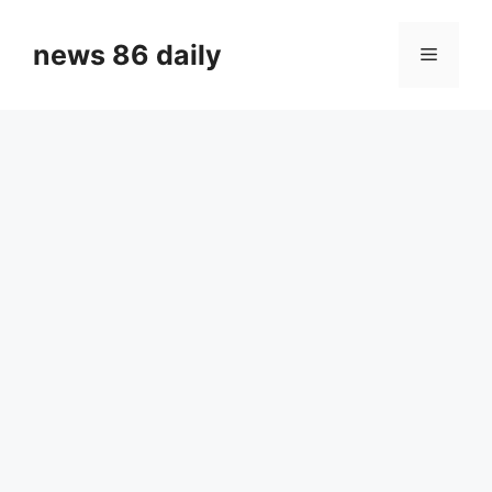
Skip
to
news 86 daily
Menu
content