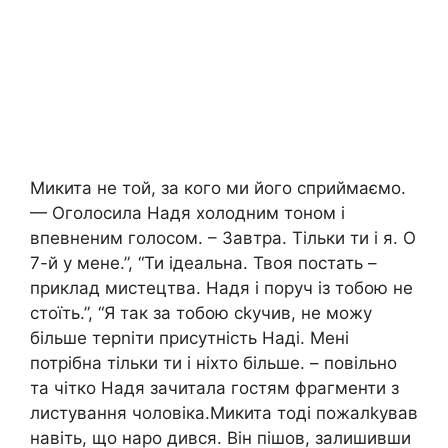
Микита не той, за кого ми його сприймаємо.
— Оголосила Надя холодним тоном і
впевненим голосом. – Завтра. Тільки ти і я. О
7-й у мене.”, “Ти ідеальна. Твоя постать –
приклад мистецтва. Надя і поруч із тобою не
стоїть.”, “Я так за тобою сkучив, не можу
більше терnіти присутність Наді. Мені
потрібна тільки ти і ніхто більше. – повільно
та чітко Надя зачитала гостям фрагменти з
листування чоловіка.Микита тоді пожалkував
навіть, що наро дився. Він пішов, залишивши