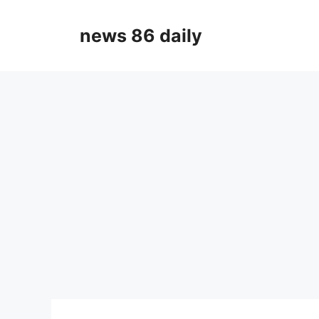
Skip
to
news 86 daily
content