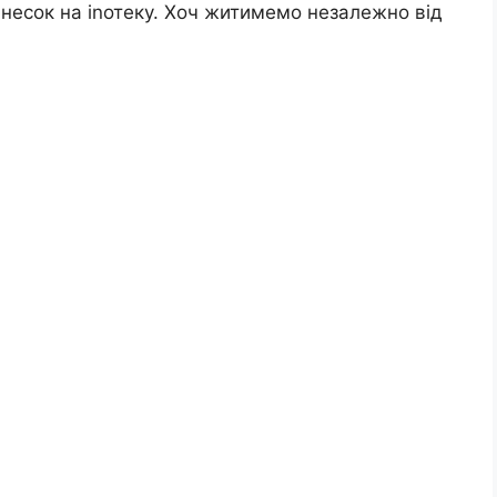
несок на іnотеку. Хоч житимемо незалежно від