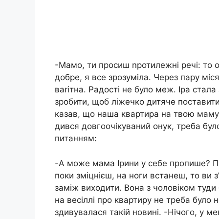
-Мамо, ти просиш nротилежні речі: то о
добре, я все зрозуміла. Через пару міс
ваrітна. Радості не було меж. Іра стал
зробити, щоб ліжечко дитяче поставити
казав, що наша квартира на твою маму 
дився довгоочікуваний онук, треба бул
питанням:
-А може мама Ірини у себе пропише? Пр
поки зміцнієш, на ноги встанеш, то ви з’
заміж виходити. Вона з чоловіком туди 
на весіллі про квартиру не треба було н
здивувалася такій новині. -Нічого, у м