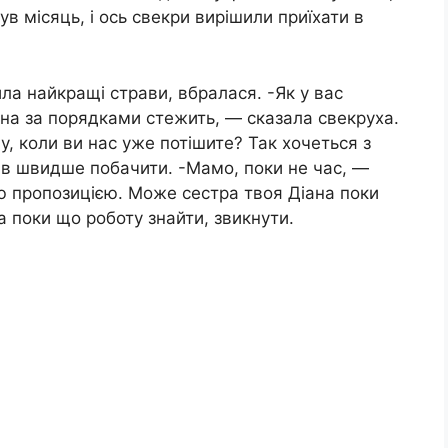
ув місяць, і ось свекри вирішили приїхати в
ила найкращі страви, вбралася. -Як у вас
на за порядками стежить, — сказала свекруха.
у, коли ви нас уже потішите? Так хочеться з
в швидше побачити. -Мамо, поки не час, —
єю пропозицією. Може сестра твоя Діана поки
та поки що роботу знайти, звикнути.