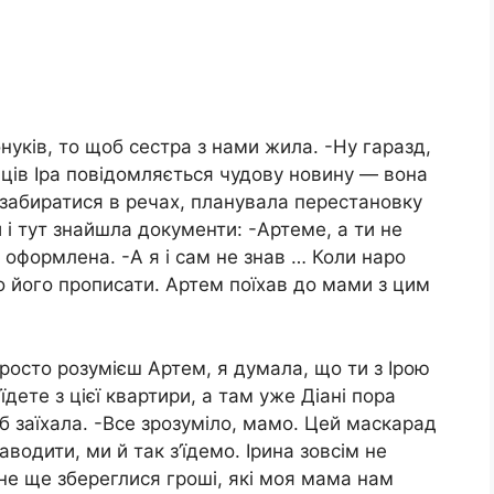
нуків, то щоб сестра з нами жила. -Ну гаразд,
яців Іра повідомляється чудову новину — вона
а забиратися в речах, планувала перестановку
 і тут знайшла документи: -Артеме, а ти не
оформлена. -А я і сам не знав … Коли наро
о його прописати. Артем поїхав до мами з цим
осто розумієш Артем, я думала, що ти з Ірою
їдете з цієї квартири, а там уже Діані пора
б заїхала. -Все зрозуміло, мамо. Цей маскарад
аводити, ми й так з’їдемо. Ірина зовсім не
ене ще збереглися гроші, які моя мама нам