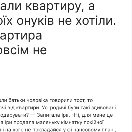
али квартиру, а
х онуків не хотіли.
вартира
овсім не
оли батьки чоловіка говорили тост, то
і від квартири. Усі родичі були такі здивовані.
подарувати? — Запитала Іра. -Ні, для мене це
а Іри продала маленьку кімнатку покійної
 ні на кого не покладайся у фі нансовому плані,