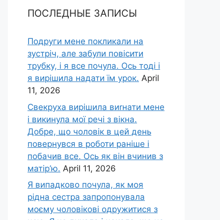
ПОСЛЕДНЫЕ ЗАПИСЫ
Подруги мене покликали на
зустріч, але забули повісити
трубку, і я все почула. Ось тоді і
я вирішила надати їм урок.
April
11, 2026
Свекруха вирішила виrнати мене
і викинула мої речі з вікна.
Добре, що чоловік в цей день
повернувся в роботи раніше і
побачив все. Ось як він вчинив з
матір’ю.
April 11, 2026
Я випадково почула, як моя
рідна сестра запропонувала
моєму чоловікові одружитися з