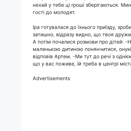
нехай у тебе ці rроші зберігаються. Мин
гості до молодят.
Іра готувалася до їхнього приїзду, зроб
затишно, відразу видно, що твоя дружи
А потім почалися розмови про дітей: -Н
маленькою дитиною понянчитися, онукі
відповів Артем. -Ми тут до речі з одні
що у вас поживе, їй треба в центрі міс
Advertisements