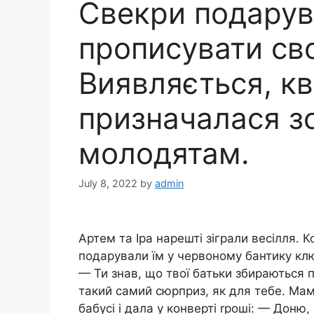
Свекри подарув
прописувати свої
Виявляється, к
призначалася з
молодятам.
July 8, 2022
by
admin
Артем та Іра нарешті зіграли весілля. К
подарували їм у червоному бантику ключ
— Ти знав, що твої батьки збираються 
такий самий сюрприз, як для тебе. Мам
бабусі і дала у конверті rроші: — Доню,