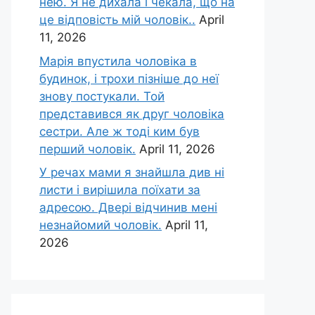
нею. Я не дихала і чекала, що на
це відповість мій чоловік..
April
11, 2026
Марія впустила чоловіка в
будинок, і трохи пізніше до неї
знову постукали. Той
представився як друг чоловіка
сестри. Але ж тоді ким був
перший чоловік.
April 11, 2026
У речах мами я знайшла див ні
листи і вирішила поїхати за
адресою. Двері відчинив мені
незнайомий чоловік.
April 11,
2026