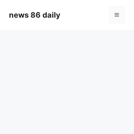
Skip
to
news 86 daily
Menu
content