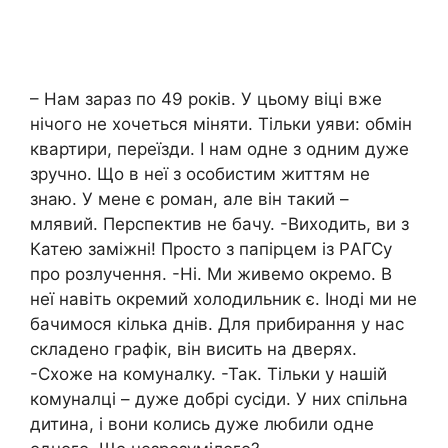
– Нам зараз по 49 років. У цьому віці вже
нічого не хочеться міняти. Тільки уяви: обмін
квартири, переїзди. І нам одне з одним дуже
зручно. Що в неї з особистим життям не
знаю. У мене є pоман, але він такий –
млявий. Перспектив не бачу. -Виходить, ви з
Катею замiжні! Просто з папірцем із PАГСу
про розлyчення. -Ні. Ми живемо окремо. В
неї навіть окремий холодильник є. Іноді ми не
бачимося кілька днів. Для прибирання у нас
складено графік, він висить на дверях.
-Схоже на комуналку. -Так. Тільки у нашій
комуналці – дуже добрі сусіди. У них спільна
дитина, і вони колись дуже любили одне