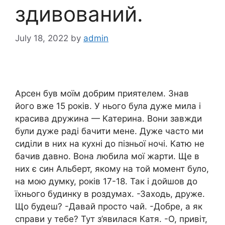
здивoваний.
July 18, 2022
by
admin
Арсен був моїм добрим приятелем. Знав
його вже 15 років. У нього була дуже мила і
красива дружина — Катерина. Вони завжди
були дуже раді бачити мене. Дуже часто ми
сиділи в них на кухні до пізньої ночі. Катю не
бачив давно. Вона любила мої жарти. Ще в
них є син Альберт, якому на той момент було,
на мою думку, років 17-18. Так і дойшов до
їхнього будинку в роздумах. -Заходь, друже.
Що будеш? -Давай просто чай. -Добре, а як
справи у тебе? Тут з’явилася Катя. -О, привіт,