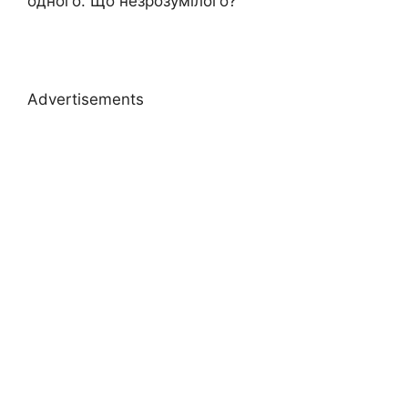
одного. Що незрозумілого?
Advertisements