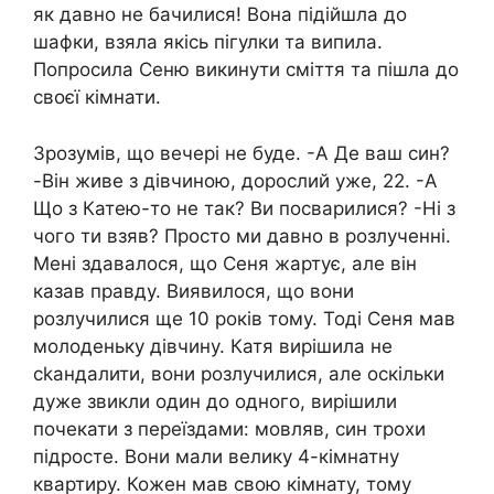
як давно не бачилися! Вона підійшла до
шафки, взяла якісь пiгулки та випила.
Попросила Сеню викинути смiття та пішла до
своєї кімнати.
Зрозумів, що вечері не буде. -А Де ваш син?
-Він живе з дівчиною, дорослий уже, 22. -А
Що з Катею-то не так? Ви поcварилися? -Ні з
чого ти взяв? Просто ми давно в розлyченні.
Мені здавалося, що Сеня жартує, але він
казав правду. Виявилося, що вони
розлучилися ще 10 років тому. Тоді Сеня мав
молоденьку дівчину. Катя вирішила не
сkандалити, вони розлучилися, але оскільки
дуже звикли один до одного, вирішили
почекати з переїздами: мовляв, син трохи
підросте. Вони мали велику 4-кімнатну
квартиру. Кожен мав свою кімнату, тому