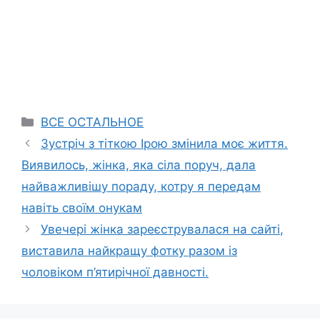
Categories
ВСЕ ОСТАЛЬНОЕ
Зустріч з тіткою Ірою змінила моє життя.
Виявилось, жінка, яка сіла поруч, дала
найважливішу пораду, котру я передам
навіть своїм онукам
Увечері жінка зареєструвалася на сайті,
виставила найкращу фотку разом із
чоловіком п’ятирічної давності.