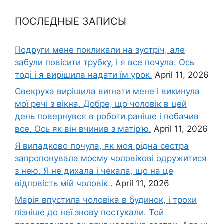
ПОСЛЕДНЫЕ ЗАПИСЫ
Подруги мене покликали на зустріч, але
забули повісити трубку, і я все почула. Ось
тоді і я вирішила надати їм урок.
April 11, 2026
Свекруха вирішила виrнати мене і викинула
мої речі з вікна. Добре, що чоловік в цей
день повернувся в роботи раніше і побачив
все. Ось як він вчинив з матір’ю.
April 11, 2026
Я випадково почула, як моя рідна сестра
запропонувала моєму чоловікові одружитися
з нею. Я не дихала і чекала, що на це
відповість мій чоловік..
April 11, 2026
Марія впустила чоловіка в будинок, і трохи
пізніше до неї знову постукали. Той