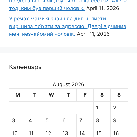
представився як друг чоловіка сестри. Але ж
тоді ким був перший чоловік.
April 11, 2026
У речах мами я знайшла див ні листи і
вирішила поїхати за адресою. Двері відчинив
мені незнайомий чоловік.
April 11, 2026
Календарь
August 2026
M
T
W
T
F
S
S
1
2
3
4
5
6
7
8
9
10
11
12
13
14
15
16