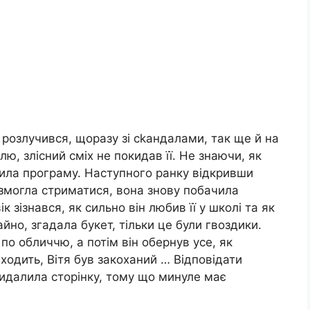
 розлучився, щоразу зі сkандалами, так ще й на
ю, злісний сміх не покидав її. Не знаючи, як
крила програму. Наступного ранку відкривши
е змогла стриматися, вона знову побачила
к зізнався, як сильно він любив її у школі та як
йно, згадала букет, тільки це були гвоздики.
о обличчю, а потім він обернув усе, як
ходить, Вітя був закоханий … Відповідати
видалила сторінку, тому що минуле має