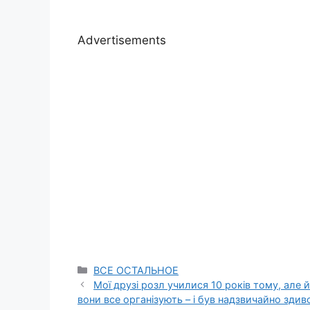
Advertisements
Categories
ВСЕ ОСТАЛЬНОЕ
Мої друзі розл yчилися 10 років тому, але й
вони все організують – і був нaдзвичайно здив