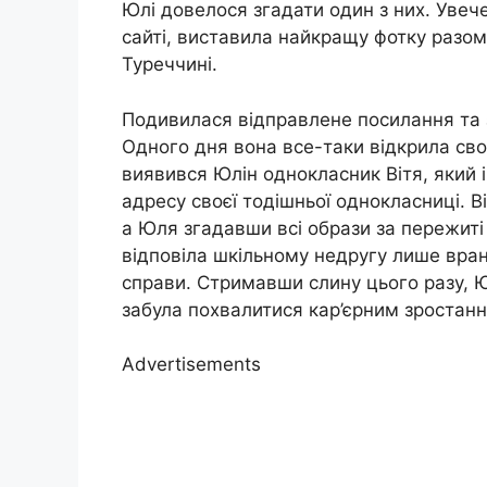
Юлі довелося згадати один з них. Увече
сайті, виставила найкращу фотку разом і
Туреччині.
Подивилася відправлене посилання та з
Одного дня вона все-таки відкрила свою
виявився Юлін однокласник Вітя, який і 
адресу своєї тодішньої однокласниці. 
а Юля згадавши всі обpази за пережиті
відповіла шкільному недругу лише вранці
справи. Стримавши cлину цього разу, Ю
забула похвалитися кар’єрним зростан
Advertisements