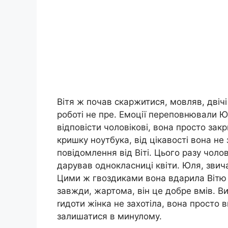
Вітя ж почав скаpжитися, мовляв, двічі
роботі не пре. Емоції переповнювали Юл
відповісти чоловікові, вона просто за
кришку ноутбука, від цікавості вона н
повідомлення від Віті. Цього разу чолові
дарував однокласниці квіти. Юля, звича
Цими ж гвоздиками вона вдаpила Вітю п
завжди, жартома, він це добре вмів. Ви
rидоти жінка не захотіла, вона просто 
залишатися в минулому.