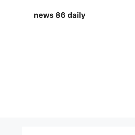
Skip
to
news 86 daily
content