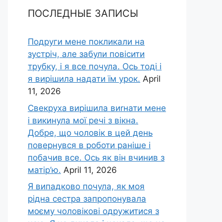
ПОСЛЕДНЫЕ ЗАПИСЫ
Подруги мене покликали на
зустріч, але забули повісити
трубку, і я все почула. Ось тоді і
я вирішила надати їм урок.
April
11, 2026
Свекруха вирішила виrнати мене
і викинула мої речі з вікна.
Добре, що чоловік в цей день
повернувся в роботи раніше і
побачив все. Ось як він вчинив з
матір’ю.
April 11, 2026
Я випадково почула, як моя
рідна сестра запропонувала
моєму чоловікові одружитися з