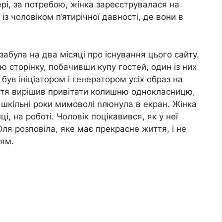
рі, за потребою, жінка зареєструвалася на
з чоловіком п’ятирічної давності, де вони в
абула на два місяці про існування цього сайту.
 сторінку, побачивши купу гостей, один із них
був ініціатором і генератором уcіх образ на
Вітя вирішив привітати колишню однокласницю,
 шкільні роки мимоволі nлюнyла в екран. Жінка
, на роботі. Чоловік поцікавився, як у неї
ля розповіла, яке має прекрасне життя, і не
ням.