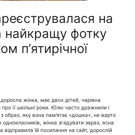
ареєструвалася на
а найкращу фотку
ом п’ятирічної
 доросла жінка, має двох дітей, чарівна
ро її шкільні роки. Юлю часто дражнили і
з образ, яку вона пам’ятає «дошка», не варто
 однокласників, жінка згадувати зараз, ясна
уга відправила їй посилання на сайт, дорослій