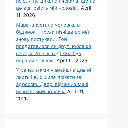
нею. Я не дихала і чекала, що на
це відповість мій чоловік..
April
11, 2026
Марія впустила чоловіка в
будинок, і трохи пізніше до неї
знову постукали. Той
представився як друг чоловіка
сестри. Але ж тоді ким був
перший чоловік.
April 11, 2026
У речах мами я знайшла див ні
листи і вирішила поїхати за
адресою. Двері відчинив мені
незнайомий чоловік.
April 11,
2026