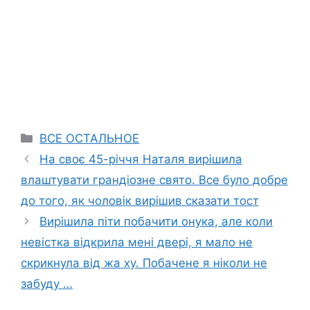
Categories
ВСЕ ОСТАЛЬНОЕ
На своє 45-річчя Наталя вирішила
влаштувати грандіозне свято. Все було добре
до того, як чоловік вирішив сказати тост
Вирішила піти побачити онука, але коли
невістка відкрила мені двері, я мало не
скрикнула від жа ху. Побачене я ніколи не
забуду …