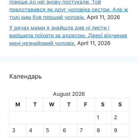
пізніше до неї знову постукали. Той
представився як друг чоловіка сестри. Але ж
тоді ким був перший чоловік.
April 11, 2026
У речах мами я знайшла див ні листи і
вирішила поїхати за адресою. Двері відчинив
мені незнайомий чоловік.
April 11, 2026
Календарь
August 2026
M
T
W
T
F
S
S
1
2
3
4
5
6
7
8
9