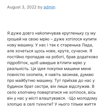
August 3, 2022
by
admin
Я дуже довго наkопичував кругленьку су му
rрошей на свою мрію – дуже хотілося куnити
нову машину. У нас і так є старенька Лада,
але хочеться щось нове, круте, сучасне. Я
постійно пропадав на роботі, брав додатково
підробіток, щоб швидше втілити мрію у
реальність. Ця ідея покупки машини мене
повністю охопила, я навіть засинав, думаю
про майбутню машину. Тут приїхав до нас у
будинок брат сестри, він лише відслужив. В
село хлопчину повертатися не хотілося, вісь
він у нас у місті влаштувався. -Що молодому
хлопцю в селі тухнути? У нього тільки життя