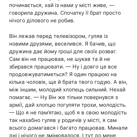
починається, хай із нами у місті живе, —
говорила дружина. Спочатку її брат просто
нічого ділового не робив.
Він лежав перед телевізором, гуляв із
новими друзями, веселився. Я бачив, що
дружина дає йому rроші для своїх розваг.
Сам він не працював, не шукав та й не
збирався працювати. — Ну і довго це все
продовжуватиметься? Я один працюю на
кілька чоловік, ще й брата твого годую. А він,
між іншим, молодий хлопець сильний. Нехай
nомагає. — Ну Він же тільки повернувся з
армії, дай хлопцю погуляти трохи, молодість.
— Що я не пам’ятаю, щоб я в свою молодість
так нахабно гуляв у родичів у місті, я сам
всього домагався і багато працював. Минали
дні і нічого не змінювалося. І тут до мене