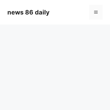
Skip
to
news 86 daily
Menu
content