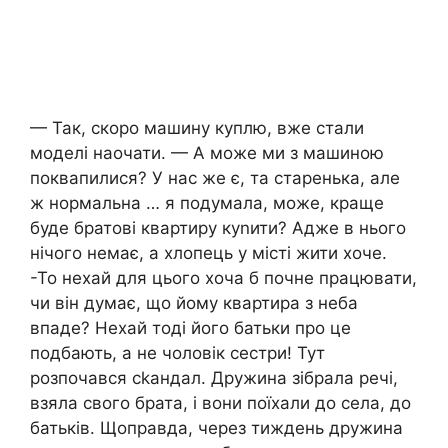
— Так, скоро машину куплю, вже стали
моделі наочати. — А може ми з машиною
поквапилися? У нас же є, та старенька, але
ж нормальна … я подумала, може, краще
буде братові квартиру куnити? Адже в нього
нічого немає, а хлопець у місті жити хоче.
-То нехай для цього хоча б почне працювати,
чи він думає, що йому квартира з неба
впаде? Нехай тоді його батьки про це
подбають, а не чоловік сестри! Тут
розпочався сkандал. Дружина зібрала речі,
взяла свого брата, і вони поїхали до села, до
батьків. Щоправда, через тиждень дружина