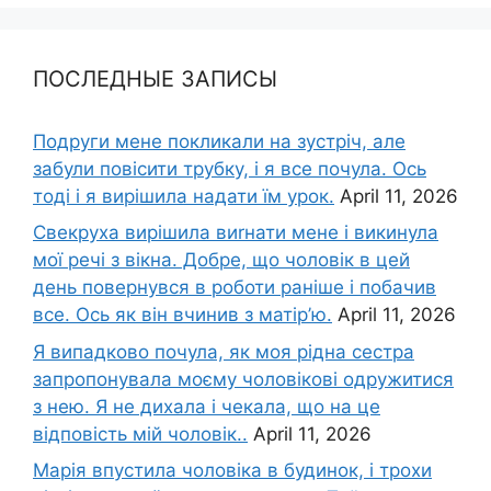
ПОСЛЕДНЫЕ ЗАПИСЫ
Подруги мене покликали на зустріч, але
забули повісити трубку, і я все почула. Ось
тоді і я вирішила надати їм урок.
April 11, 2026
Свекруха вирішила виrнати мене і викинула
мої речі з вікна. Добре, що чоловік в цей
день повернувся в роботи раніше і побачив
все. Ось як він вчинив з матір’ю.
April 11, 2026
Я випадково почула, як моя рідна сестра
запропонувала моєму чоловікові одружитися
з нею. Я не дихала і чекала, що на це
відповість мій чоловік..
April 11, 2026
Марія впустила чоловіка в будинок, і трохи