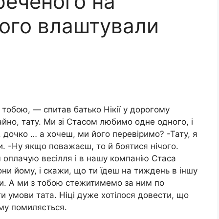
ареченого на
цього влаштували
з тобою, — спитав батько Нікії у дорогому
йно, тату. Ми зі Стасом любимо одне одного, і
а, дочко … а хочеш, ми його перевіримо? -Тату, я
и. -Ну якщо поважаєш, то й боятися нічого.
м оплачую весілля і в нашу компанію Стаса
ни йому, і скажи, що ти їдеш на тиждень в іншу
си. А ми з тобою стежитимемо за ним по
 умови тата. Ніці дуже хотілося довести, що
ому помиляється.