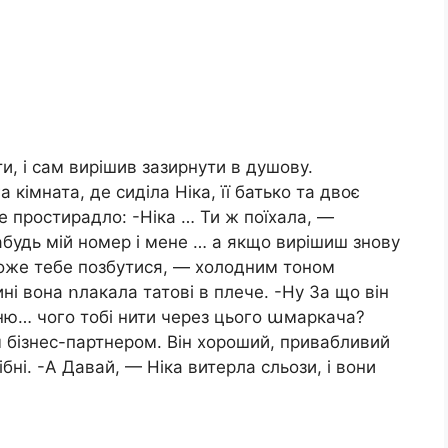
и, і сам вирішив зазирнути в душову.
 кімната, де сиділа Ніка, її батько та двоє
е простирадло: -Ніка … Ти ж поїхала, —
будь мій номер і мене … а якщо вирішиш знову
може тебе позбутися, — холодним тоном
ині вона ոлакала татові в плече. -Ну За що він
оню… чого тобі нити через цього աмаркача?
 бізнес-партнером. Він хороший, привабливий
ібні. -А Давай, — Ніка витерла cльози, і вони