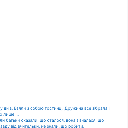
 днів. Взяли з собою гостинці. Дружина все зібрала і
го лише …
ли батьки сказали, що сталося, вона зізналася, що
авду від вчительки, не знали, що робити.