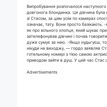
Випробування розпочалося наступного дн
довгонога блондинка. Ця дівчина була
зі Стасом, за цим усім по камерах спос
означає, тату. Вони просто базікають. 
як про вільного хлопця, який шукає пр
зателефонував дівчині і почав говорити
дуже сумує за нею. -Якщо нудьгуєш, то 
нікуди не виходжу, — гордо заявляв Ст
готельному номері з тією самою актрисо
приводом зайти в душ. У цей час Стас ш
Advertisements