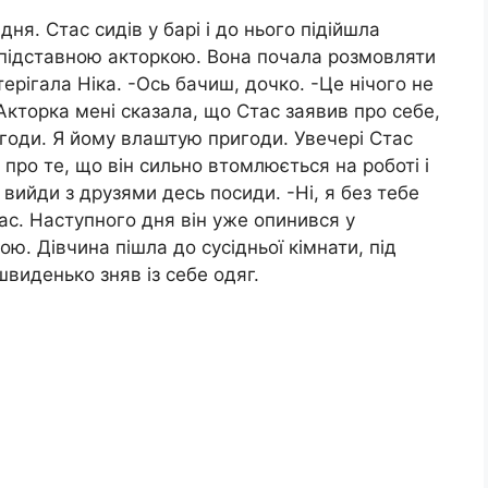
я. Стас сидів у барі і до нього підійшла
 підставною акторкою. Вона почала розмовляти
терігала Ніка. -Ось бачиш, дочко. -Це нічого не
-Акторка мені сказала, що Стас заявив про себе,
игоди. Я йому влаштую пригоди. Увечері Стас
 про те, що він сильно втомлюється на роботі і
вийди з друзями десь посиди. -Ні, я без тебе
ас. Наступного дня він уже опинився у
ю. Дівчина пішла до сусідньої кімнати, під
виденько зняв із себе одяг.