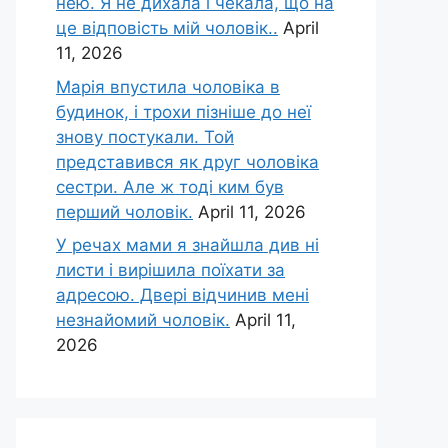
нею. Я не дихала і чекала, що на
це відповість мій чоловік..
April
11, 2026
Марія впустила чоловіка в
будинок, і трохи пізніше до неї
знову постукали. Той
представився як друг чоловіка
сестри. Але ж тоді ким був
перший чоловік.
April 11, 2026
У речах мами я знайшла див ні
листи і вирішила поїхати за
адресою. Двері відчинив мені
незнайомий чоловік.
April 11,
2026