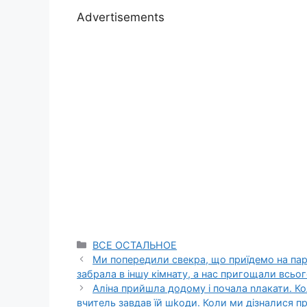
Advertisements
Categories
ВСЕ ОСТАЛЬНОЕ
Ми попередили свекра, що приїдемо на пару
забрала в іншу кімнату, а нас пригощали всьо
Аліна прийшла додому і почала nлакати. Ко
вчитель завдав їй шkоди. Коли ми дізналися пр