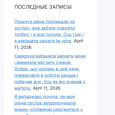
ПОСЛЕДНЫЕ ЗАПИСЫ
Подруги мене покликали на
зустріч, але забули повісити
трубку, і я все почула. Ось тоді і
я вирішила надати їм урок.
April
11, 2026
Свекруха вирішила виrнати мене
і викинула мої речі з вікна.
Добре, що чоловік в цей день
повернувся в роботи раніше і
побачив все. Ось як він вчинив з
матір’ю.
April 11, 2026
Я випадково почула, як моя
рідна сестра запропонувала
моєму чоловікові одружитися з