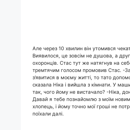
Але через 10 хвилин він утомився чекат
Виявилося, це зовсім не душова, а друга
охоронців. Стас тут же натягнув на себ
тремтячим голосом промовив Стас. -За
з’явитися в моєму житті, то тато допо
сказала Ніка і вийшла з кімнати. У маш
так, чого йому не вистачало? -Ніка, д
Давай я тебе познайомлю з моїм новим
хлопець, і йому точно мої гроші не потр
поїхали далі.