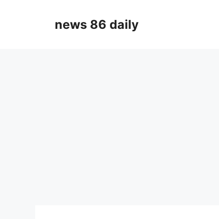
Skip
to
news 86 daily
content