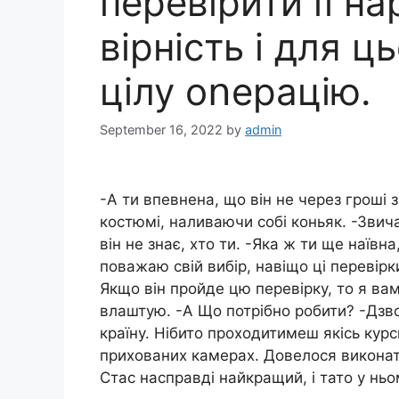
перевірити її н
вірність і для 
цілу оոерацію.
September 16, 2022
by
admin
-А ти впевнена, що він не через гроші 
костюмі, наливаючи собі коньяк. -Звича
він не знає, хто ти. -Яка ж ти ще наївн
поважаю свій вибір, навіщо ці перевірк
Якщо він пройде цю перевірку, то я ва
влаштую. -А Що потрібно робити? -Дзво
країну. Нібито проходитимеш якісь кур
прихованих камерах. Довелося виконати
Стас насправді найкращий, і тато у нь