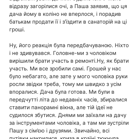
відразу загорілися очі, а Паша заявив, що ця
дача йому в коліно не вперлося, і порадив
батькам продати її і з’їздити в санаторій на ці
гроші.
Ну, його реакція була передбачуваною. Ніхто
і не здивувався. Головне-ми з чоловіком
вирішили брати участь в ремонті.Ну, як брати
участь. Ми все зробили самі. Грошей у нас
було небагато, але зате у мого чоловіка руки
росли звідки треба, тому ми швидко з усім
впоралися. Дача була готова. Ми були в
передчутті літа до недавніх часів, збиралися
ставити панорамні вікна, але тій ідеї не
судилося збутися. Днями ми заїхали на дачу
за інструментами чоловіка, а там ми зустріли
Пашу з сім’єю і друзями. Звичайно, всі
путівки накрилися, криза в країні тюкнула,