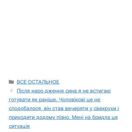
Categories
ВСЕ ОСТАЛЬНОЕ
Після наро дження сина я не встигаю
готувати як раніше. Чоловікові це не
сподобалося, він став вечеряти у свекрухи і
приходити додому пізно. Мені на бридла ця
ситуація