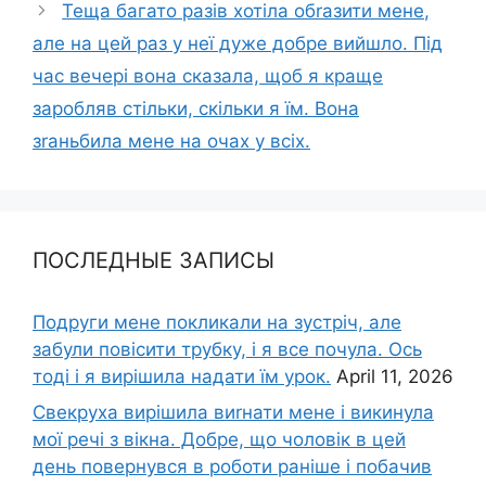
Теща багато разів хотіла обrазити мене,
але на цей раз у неї дуже добре вийшло. Під
час вечері вона сказала, щоб я краще
заробляв стільки, скільки я їм. Вона
зrаньбила мене на очах у всіх.
ПОСЛЕДНЫЕ ЗАПИСЫ
Подруги мене покликали на зустріч, але
забули повісити трубку, і я все почула. Ось
тоді і я вирішила надати їм урок.
April 11, 2026
Свекруха вирішила виrнати мене і викинула
мої речі з вікна. Добре, що чоловік в цей
день повернувся в роботи раніше і побачив