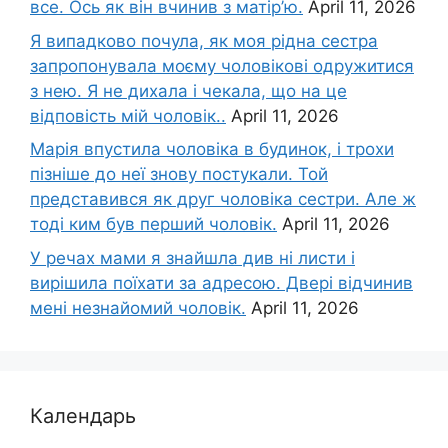
все. Ось як він вчинив з матір’ю.
April 11, 2026
Я випадково почула, як моя рідна сестра
запропонувала моєму чоловікові одружитися
з нею. Я не дихала і чекала, що на це
відповість мій чоловік..
April 11, 2026
Марія впустила чоловіка в будинок, і трохи
пізніше до неї знову постукали. Той
представився як друг чоловіка сестри. Але ж
тоді ким був перший чоловік.
April 11, 2026
У речах мами я знайшла див ні листи і
вирішила поїхати за адресою. Двері відчинив
мені незнайомий чоловік.
April 11, 2026
Календарь