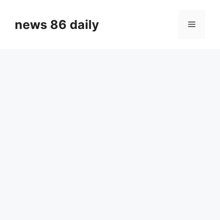
Skip
to
news 86 daily
Menu
content