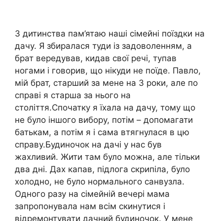
З дитинства пам’ятаю наші сімейні поїздки на
дачу. Я збиралася туди із задоволенням, а
брат вередував, кидав свої речі, тупав
ногами і говорив, що нікуди не поїде. Павло,
мій брат, старший за мене на 3 роки, але по
справі я старша за нього на
століття.Спочатку я їхала на дачу, тому що
не було іншого вибору, потім – допомагати
батькам, а потім я і сама втягнулася в цю
справу.Будиночок на дачі у нас був
жахливий. Жити там було можна, але тільки
два дні. Дах капав, підлога скрипіла, було
холодно, не було нормального санвузла.
Одного разу на сімейній вечері мама
запропонувала нам всім скинутися і
відремонтувати дачний будиночок. У мене