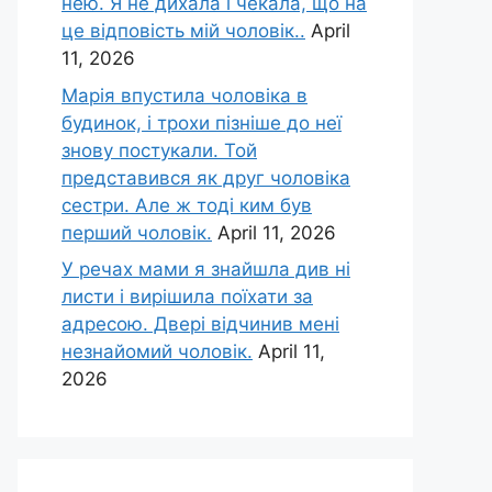
нею. Я не дихала і чекала, що на
це відповість мій чоловік..
April
11, 2026
Марія впустила чоловіка в
будинок, і трохи пізніше до неї
знову постукали. Той
представився як друг чоловіка
сестри. Але ж тоді ким був
перший чоловік.
April 11, 2026
У речах мами я знайшла див ні
листи і вирішила поїхати за
адресою. Двері відчинив мені
незнайомий чоловік.
April 11,
2026