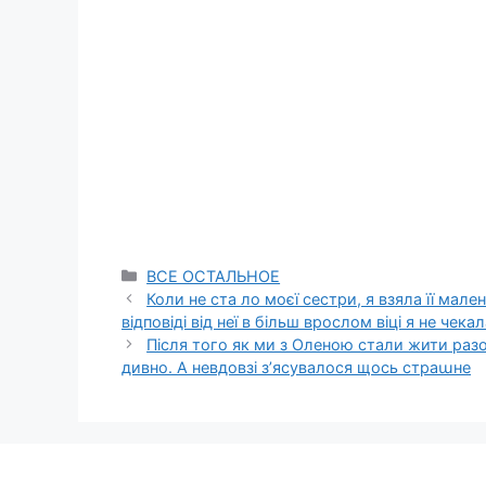
Categories
ВСЕ ОСТАЛЬНОЕ
Коли не ста ло моєї сестри, я взяла її мален
відповіді від неї в більш врослом віці я не чека
Після того як ми з Оленою стали жити разо
дивно. А невдовзі з’ясувалося щось страաне