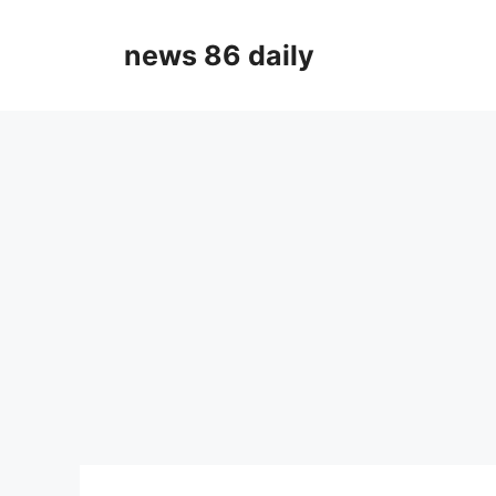
Skip
to
news 86 daily
content