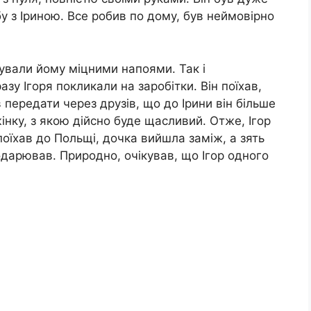
у з Іриною. Все робив по дому, був неймовірно
кували йому міцними напоями. Так і
азу Ігоря покликали на заробітки. Він поїхав,
передати через друзів, що до Ірини він більше
інку, з якою дійсно буде щасливий. Отже, Ігор
поїхав до Польщі, дочка вийшла заміж, а зять
одарював. Природно, очікував, що Ігор одного