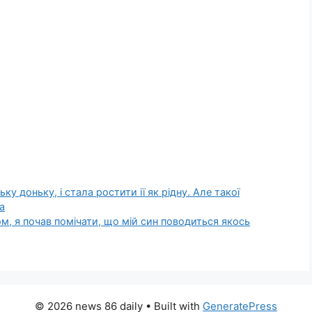
ьку доньку, і стала ростити ії як рідну. Але такої
ла
м, я почав помічати, що мій син поводиться якось
© 2026 news 86 daily
• Built with
GeneratePress