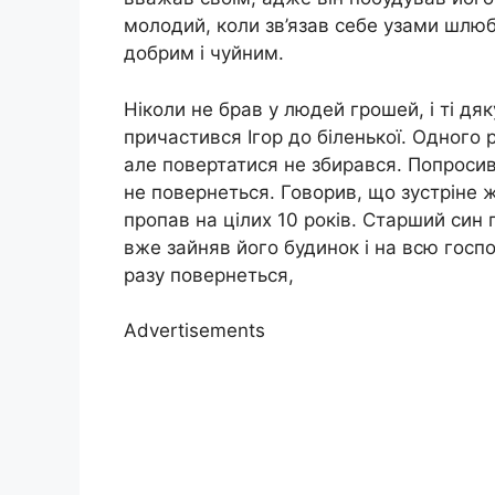
молодий, коли зв’язав себе узами шлюб
добрим і чуйним.
Ніколи не брав у людей грошей, і ті дя
причастився Ігор до біленької. Одного р
але повертатися не збирався. Попросив 
не повернеться. Говорив, що зустріне ж
пропав на цілих 10 років. Старший син 
вже зайняв його будинок і на всю госп
разу повернеться,
Advertisements