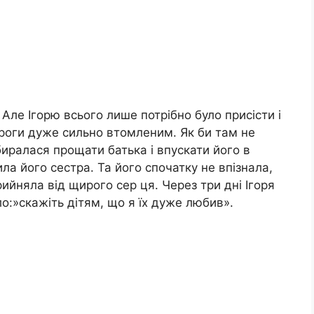
Але Ігорю всього лише потрібно було присісти і
дороги дуже сильно втомленим. Як би там не
биралася прощати батька і впускати його в
ила його сестра. Та його спочатку не впізнала,
рийняла від щирого сер ця. Через три дні Ігоря
о:»скажіть дітям, що я їх дуже любив».