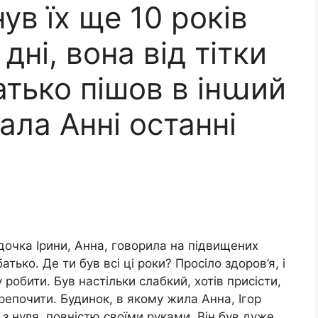
ув їх ще 10 років
дні, вона від тітки
атько пішов в інաий
ала Анні останні
очка Ірини, Анна, говорила на підвищених
атько. Де ти був всі ці роки? Просіло здоров’я, і
 робити. Був настільки слабкий, хотів присісти,
репочити. Будинок, в якому жила Анна, Ігор
з нуля, повністю своїми руками. Він був дуже