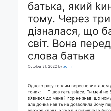
батька, який kин
тому. Через три 
дізналася, що б
світ. Вона перед
слова батька
October 31, 2022
by
admin
Одного разу теплим вересневим днем д
тонах: — Пішов геть звідси, Ти мені не б
з’явився до мене? Ігор не знав, що йому
але дочка навіть не дозволила йому пе
вважав своїм, адже він побудував його 