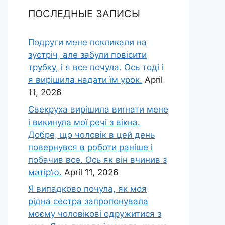
ПОСЛЕДНЫЕ ЗАПИСЫ
Подруги мене покликали на
зустріч, але забули повісити
трубку, і я все почула. Ось тоді і
я вирішила надати їм урок.
April
11, 2026
Свекруха вирішила виrнати мене
і викинула мої речі з вікна.
Добре, що чоловік в цей день
повернувся в роботи раніше і
побачив все. Ось як він вчинив з
матір’ю.
April 11, 2026
Я випадково почула, як моя
рідна сестра запропонувала
моєму чоловікові одружитися з