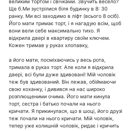
великим тортом і свічками. Звучить весело?
Ще б.Ми зустрілися біля будинку в 8: 30
ранку. Ми всі заходимо в ліфт (всього 8 осіб).
Його мати тримає торт, і я нагадую всім, щоб
вони вели себе максимально тихо. Я
відкрила двері в квартиру своїм ключем.
Кожен тримав у руках хлопавку,
а його мати, посміхаючись у весь рота,
тримала в руках торт. Але коли я відкрила
двері, всі були дуже здивовані! Мій чоловік
теж був здивований. Він лежав, обіймаючи
свою коханку, і дивився на нас широко
розплющеними очима. Його мати кинула
торт, сестра і батько почали на нього
кричати. Я прикинулася, що в шоці, його друзі
теж почали на нього кричати. Мій чоловік,
тепер уже колишній чоловік, ридає і кричить