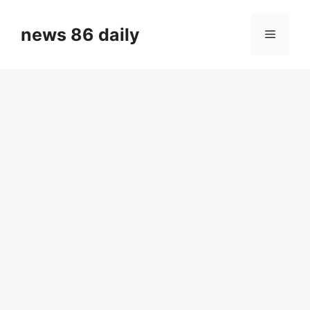
Skip
to
news 86 daily
Menu
content