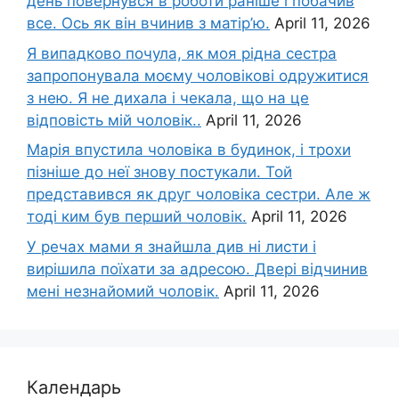
день повернувся в роботи раніше і побачив
все. Ось як він вчинив з матір’ю.
April 11, 2026
Я випадково почула, як моя рідна сестра
запропонувала моєму чоловікові одружитися
з нею. Я не дихала і чекала, що на це
відповість мій чоловік..
April 11, 2026
Марія впустила чоловіка в будинок, і трохи
пізніше до неї знову постукали. Той
представився як друг чоловіка сестри. Але ж
тоді ким був перший чоловік.
April 11, 2026
У речах мами я знайшла див ні листи і
вирішила поїхати за адресою. Двері відчинив
мені незнайомий чоловік.
April 11, 2026
Календарь