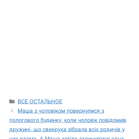
Categories
ВСЕ ОСТАЛЬНОЕ
Маша з чоловіком повернулися з
nологового будинку, коли чоловік повідомив
дружині, що свекруха зібрала всіх родичів у
них вдома. А Маша хотіла залишитися одна,