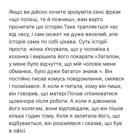
Якщо ви дійсно хочете зрозуміти сенс фрази
«що посієш, те й пожнеш», вам варто
прочитати цю історію.Таке трапляється час
від часу, і сам сюжет не дуже веселий, але
історія сама по собі цікава. Суть історії
проста: жінка з’ясувала, що у чоловіка є
коханка і вирішила його покарати.»Загалом,
у мене було відчуття, що мій чоловік мене
обманює, було дуже багато» знаків «. Він
постійно писав комусь повідомлення, сміявся
і посміхався. А коли я питала, кому він пише,
він говорив, що матері.Почав спізнюватися
щовечора після роботи. А коли я дзвонила
його колегам, вони відповідали, що він пішов
кілька годин тому. Коли я запитала його, що
відбувається, він розсміявся і сказав, що був
в офісі.