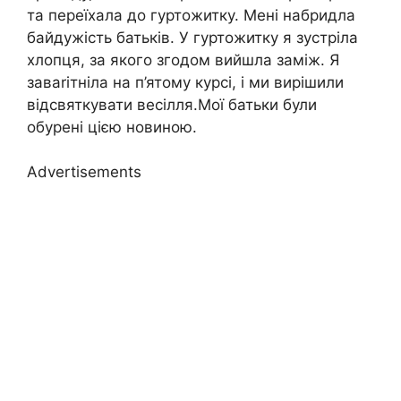
та переїхала до гуртожитку. Мені набридла
байдужість батьків. У гуртожитку я зустріла
хлопця, за якого згодом вийшла заміж. Я
заваrітніла на п’ятому курсі, і ми вирішили
відсвяткувати весілля.Мої батьки були
обурені цією новиною.
Advertisements