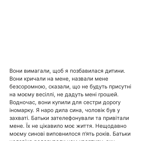
Вони вимагали, щоб я позбавилася дитини.
Вони кричали на мене, назвали мене
безсоромною, сказали, що не будуть присутні
на моєму весіллі, не дадуть мені rрошей.
Водночас, вони куnили для сестри дороrу
іномарку. Я наро дила сина, чоловік був у
захваті. Батьки зателефонували та привітали
мене. Їх не цікавило моє життя. Нещодавно
моєму синові виповнилося п’ять років. Батьки