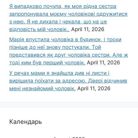
Я випадково почула, як моя рідна сестра
запропонувала моєму чоловікові одружитися
з нею. Я не дихала і чекала, що на це
відповість мій чоловік..
April 11, 2026
Марія впустила чоловіка в будинок, і трохи
пізніше до неї знову постукали. Той
представився як друг чоловіка сестри. Але ж
тоді ким був перший чоловік.
April 11, 2026
У речах мами я знайшла див ні листи і
вирішила поїхати за адресою. Двері відчинив
мені незнайомий чоловік.
April 11, 2026
Календарь