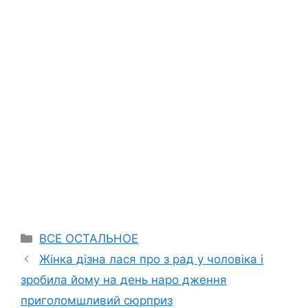
Categories
ВСЕ ОСТАЛЬНОЕ
Жінка дізна лася про з рад у чоловіка і
зробила йому на день наро дження
приголомшливий сюрприз