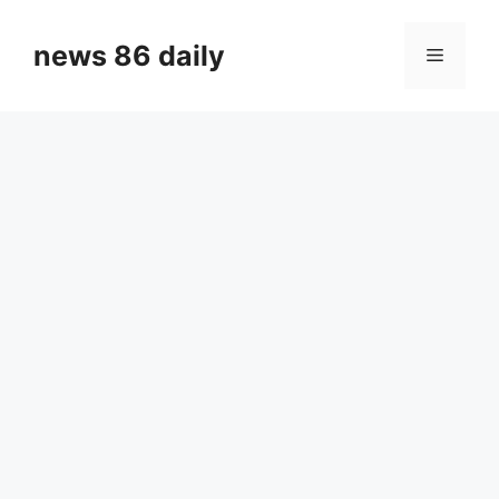
Skip
to
news 86 daily
Menu
content