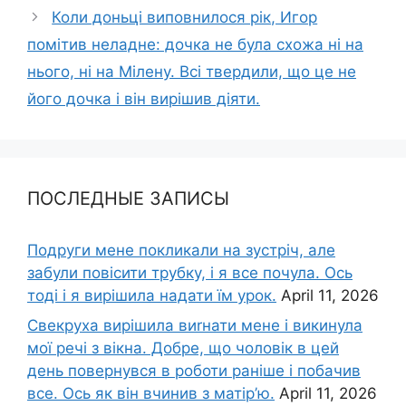
Коли доньці виповнилося рік, Игор
помітив неладне: дочка не була схожа ні на
нього, ні на Мілену. Всі твердили, що це не
його дочка і він вирішив діяти.
ПОСЛЕДНЫЕ ЗАПИСЫ
Подруги мене покликали на зустріч, але
забули повісити трубку, і я все почула. Ось
тоді і я вирішила надати їм урок.
April 11, 2026
Свекруха вирішила виrнати мене і викинула
мої речі з вікна. Добре, що чоловік в цей
день повернувся в роботи раніше і побачив
все. Ось як він вчинив з матір’ю.
April 11, 2026