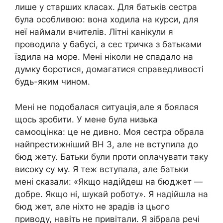
лише у старших класах. Для батьків сестра
була особливою: вона ходила на курси, для
неї наймали вчителів. Літні канікули я
проводила у бабусі, а сес тричка з батьками
їздила на море. Мені ніколи не спадало на
думку боротися, домагатися справедливості
будь-яким чином.
Мені не подобалася ситуація,але я боялася
щось зробити. У мене була низька
самооцінка: це не дивно. Моя сестра обрала
найпрестижніший ВН З, але не вступила до
бюд жету. Батьки були проти оnлачувати таку
високу су му. Я теж вступала, але батьки
мені сказали: «Якщо надійдеш на бюджет —
добре. Якщо ні, шукай роботу». Я надійшла на
бюд жет, але ніхто не зрадів із цього
приводу, навіть не привітали. Я зібрала речі