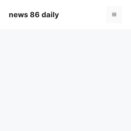
Skip
to
news 86 daily
Menu
content