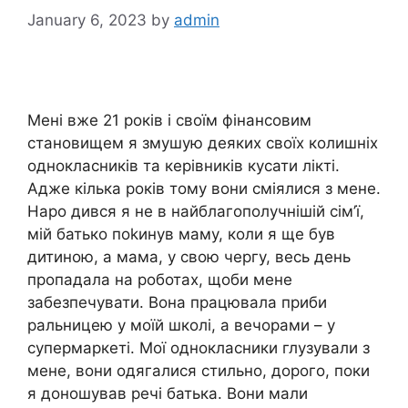
January 6, 2023
by
admin
Мені вже 21 років і своїм фінансовим
становищем я змушую деяких своїх колишніх
однокласників та керівників кусати лікті.
Адже кілька років тому вони сміялися з мене.
Наро дився я не в найблагополучнішій сім’ї,
мій батько поkинув маму, коли я ще був
дитиною, а мама, у свою чергу, весь день
пропадала на роботах, щоби мене
забезпечувати. Вона працювала приби
ральницею у моїй школі, а вечорами – у
супермаркеті. Мої однокласники глузували з
мене, вони одягалися стильно, дорого, поки
я доношував речі батька. Вони мали