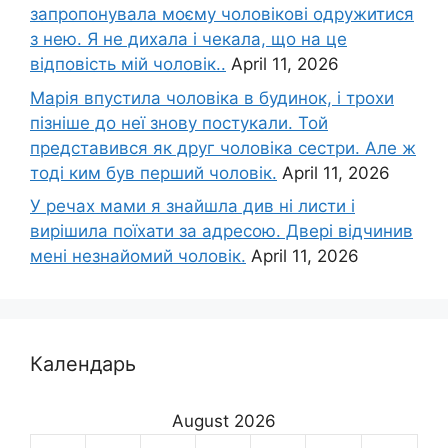
запропонувала моєму чоловікові одружитися
з нею. Я не дихала і чекала, що на це
відповість мій чоловік..
April 11, 2026
Марія впустила чоловіка в будинок, і трохи
пізніше до неї знову постукали. Той
представився як друг чоловіка сестри. Але ж
тоді ким був перший чоловік.
April 11, 2026
У речах мами я знайшла див ні листи і
вирішила поїхати за адресою. Двері відчинив
мені незнайомий чоловік.
April 11, 2026
Календарь
August 2026