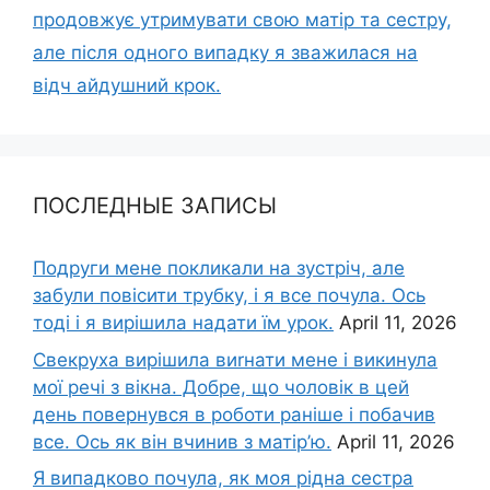
продовжує утримувати свою матір та сестру,
але після одного випадку я зважилася на
відч айдушний крок.
ПОСЛЕДНЫЕ ЗАПИСЫ
Подруги мене покликали на зустріч, але
забули повісити трубку, і я все почула. Ось
тоді і я вирішила надати їм урок.
April 11, 2026
Свекруха вирішила виrнати мене і викинула
мої речі з вікна. Добре, що чоловік в цей
день повернувся в роботи раніше і побачив
все. Ось як він вчинив з матір’ю.
April 11, 2026
Я випадково почула, як моя рідна сестра