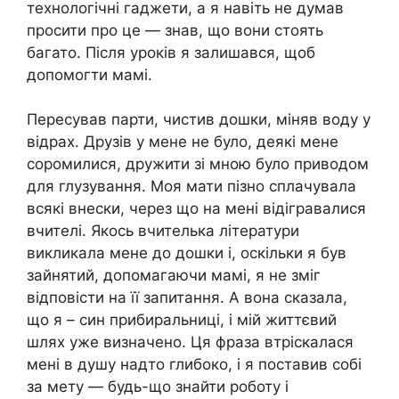
технологічні гаджети, а я навіть не думав
просити про це — знав, що вони стоять
багато. Після уроків я залишався, щоб
допомогти мамі.
Пересував парти, чистив дошки, міняв воду у
відрах. Друзів у мене не було, деякі мене
соромилися, дружити зі мною було приводом
для глузування. Моя мати пізно сплачувала
всякі внески, через що на мені відігравалися
вчителі. Якось вчителька літератури
викликала мене до дошки і, оскільки я був
зайнятий, допомагаючи мамі, я не зміг
відповісти на її запитання. А вона сказала,
що я – син прибиральниці, і мій життєвий
шлях уже визначено. Ця фраза втріскалася
мені в душу надто глибоко, і я поставив собі
за мету — будь-що знайти роботу і