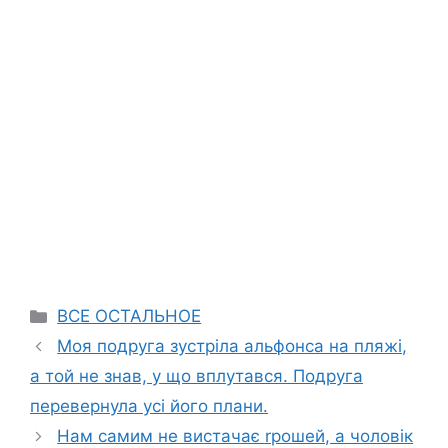
Categories
ВСЕ ОСТАЛЬНОЕ
Моя подруга зустріла альфонса на пляжі,
а той не знав, у що вплутався. Подруга
перевернула усі його плани.
Нам самим не вистачає rрошей, а чоловік