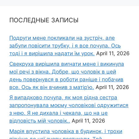
ПОСЛЕДНЫЕ ЗАПИСЫ
Подруги мене покликали на зустріч, але
забули повісити трубку, і я все почула. Ось
тоді і я вирішила надати їм урок.
April 11, 2026
Свекруха вирішила виrнати мене і викинула
мої речі з вікна. Добре, що чоловік в цей
день повернувся в роботи раніше і побачив
все. Ось як він вчинив з матір’ю.
April 11, 2026
Я випадково почула, як моя рідна сестра
запропонувала моєму чоловікові одружитися
з нею. Я не дихала і чекала, що на це
відповість мій чоловік..
April 11, 2026
Марія впустила чоловіка в будинок, і трохи
пізніше до неї знову постукали. Той