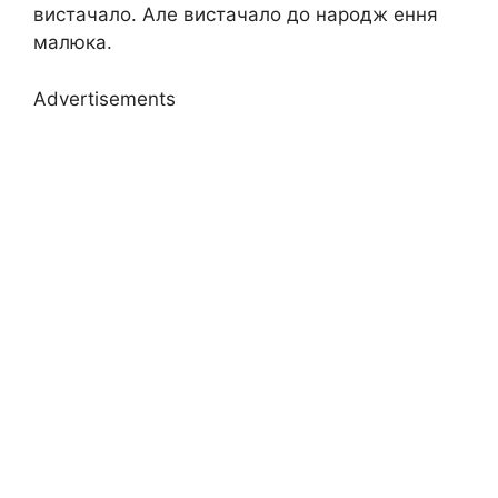
вистачало. Але вистачало до народж ення
малюка.
Advertisements