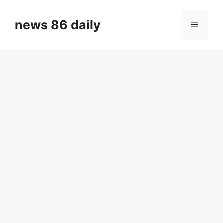
Skip
to
news 86 daily
Menu
content