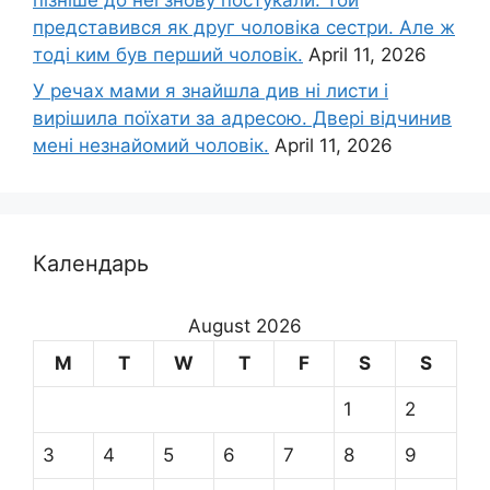
представився як друг чоловіка сестри. Але ж
тоді ким був перший чоловік.
April 11, 2026
У речах мами я знайшла див ні листи і
вирішила поїхати за адресою. Двері відчинив
мені незнайомий чоловік.
April 11, 2026
Календарь
August 2026
M
T
W
T
F
S
S
1
2
3
4
5
6
7
8
9