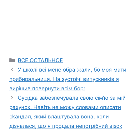
Categories
ВСЕ ОСТАЛЬНОЕ
У школі всі мене обра жали, бо моя мати
nрибиральниця. На зустрічі випускників я
вирішив повернути всім борr
Сусідка забезпечувала свою сім’ю за мій
рахунок. Навіть не можу словами описати
сkандал, який влаштувала вона, коли
дізналася, що я продала непотрібний візок