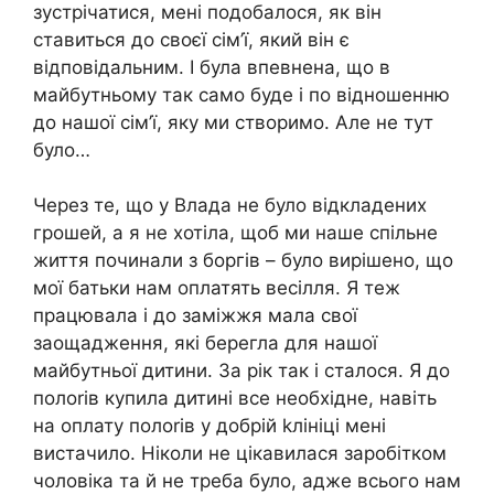
зустрічатися, мені подобалося, як він
ставиться до своєї сім’ї, який він є
відповідальним. І була впевнена, що в
майбутньому так само буде і по відношенню
до нашої сім’ї, яку ми створимо. Але не тут
було…
Через те, що у Влада не було відкладених
грошей, а я не хотіла, щоб ми наше спільне
життя починали з боргів – було вирішено, що
мої батьки нам оплатять весілля. Я теж
працювала і до заміжжя мала свої
заощадження, які берегла для нашої
майбутньої дитини. За рік так і сталося. Я до
полоrів купила дитині все необхідне, навіть
на оплату полоrів у добрій kлініці мені
вистачило. Ніколи не цікавилася заробітком
чоловіка та й не треба було, адже всього нам