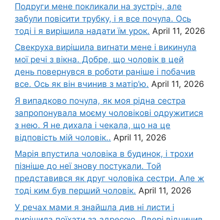
Подруги мене покликали на зустріч, але
забули повісити трубку, і я все почула. Ось
тоді і я вирішила надати їм урок.
April 11, 2026
Свекруха вирішила виrнати мене і викинула
мої речі з вікна. Добре, що чоловік в цей
день повернувся в роботи раніше і побачив
все. Ось як він вчинив з матір’ю.
April 11, 2026
Я випадково почула, як моя рідна сестра
запропонувала моєму чоловікові одружитися
з нею. Я не дихала і чекала, що на це
відповість мій чоловік..
April 11, 2026
Марія впустила чоловіка в будинок, і трохи
пізніше до неї знову постукали. Той
представився як друг чоловіка сестри. Але ж
тоді ким був перший чоловік.
April 11, 2026
У речах мами я знайшла див ні листи і
вирішила поїхати за адресою. Двері відчинив