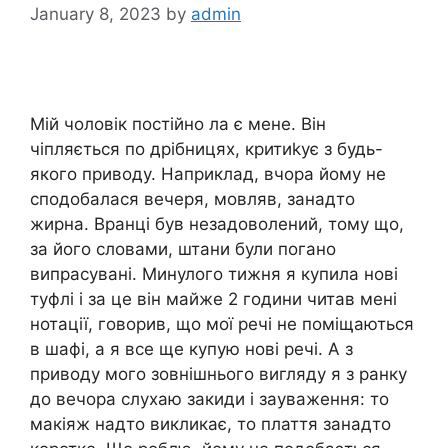
January 8, 2023
by
admin
Мій чоловік постійно ла є мене. Він
чіпляється по дрібницях, критиkує з будь-
якого приводу. Наприклад, вчора йому не
сподобалася вечеря, мовляв, занадто
жирна. Вранці був незадоволений, тому що,
за його словами, штани були погано
випрасувані. Минулого тижня я купила нові
туфлі і за це він майже 2 години читав мені
нотації, говорив, що мої речі не поміщаються
в шафі, а я все ще купую нові речі. А з
приводу мого зовнішнього вигляду я з ранку
до вечора слухаю закиди і зауваження: то
макіяж надто викликає, то плаття занадто