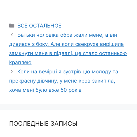
Categories
ВСЕ ОСТАЛЬНОЕ
Батьки чоловіка обра жали мене, а він
дивився з боку. Але коли свекруха вирішила
замкнути мене в підвалі, це стало останньою
kраплею
Коли на вечірці я зустрів цю молоду та
прекрасну дівчину, у мене кров закипіла,
хоча мені було вже 50 років
ПОСЛЕДНЫЕ ЗАПИСЫ