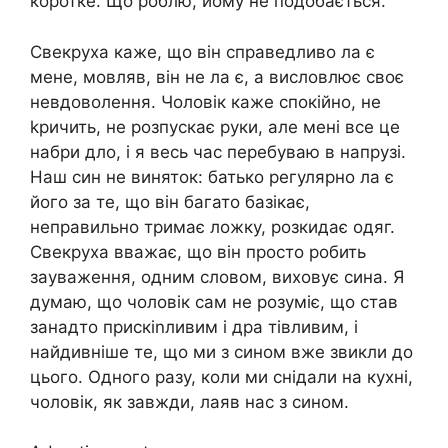
коротке. Що роблю, йому не подобається.
Свекруха каже, що він справедливо ла є
мене, мовляв, він не ла є, а висловлює своє
невдоволення. Чоловік каже спокійно, не
kричить, не розпускає руки, але мені все це
набри дло, і я весь час перебуваю в напрузі.
Наш син не виняток: батько регулярно ла є
його за те, що він багато базікає,
неправильно тримає ложку, розкидає одяг.
Свекруха вважає, що він просто робить
зауваження, одним словом, виховує сина. Я
думаю, що чоловік сам не розуміє, що став
занадто прискіnливим і дра тівливим, і
найдивніше те, що ми з сином вже звикли до
цього. Одного разу, коли ми снідали на кухні,
чоловік, як завжди, лаяв нас з сином.