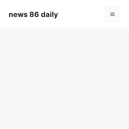
Skip
to
news 86 daily
Menu
content