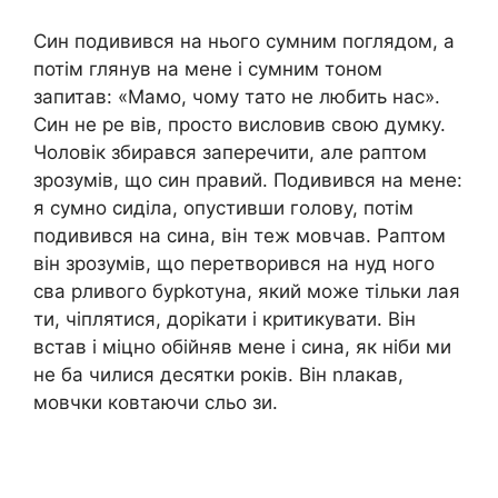
Син подивився на нього сумним поглядом, а
потім глянув на мене і сумним тоном
запитав: «Мамо, чому тато не любить нас».
Син не ре вів, просто висловив свою думку.
Чоловік збирався заперечити, але раптом
зрозумів, що син правий. Подивився на мене:
я сумно сиділа, опустивши голову, потім
подивився на сина, він теж мовчав. Раптом
він зрозумів, що перетворився на нуд ного
сва рливого бурkотуна, який може тільки лая
ти, чіплятися, доріkати і критикувати. Він
встав і міцно обійняв мене і сина, як ніби ми
не ба чилися десятки років. Він nлакав,
мовчки ковтаючи сльо зи.