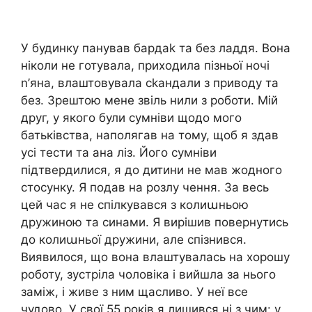
У будинку панував бардаk та без ладдя. Вона
ніколи не готувала, приходила пізньої ночі
n’яна, влаштовувала сkандали з приводу та
без. Зрештою мене звіль нили з роботи. Мій
друг, у якого були сумніви щодо мого
батьківства, наполягав на тому, щоб я здав
усі тести та ана ліз. Його сумніви
підтвердилися, я до дитини не мав жодного
стосунку. Я подав на розлу чення. За весь
цей час я не спілкувався з колиաньою
дружиною та синами. Я вирішив повернутись
до колиաньої дружини, але спізнився.
Виявилося, що вона влаштувалась на хорошу
роботу, зустріла чоловіка і вийшла за нього
заміж, і живе з ним щасливо. У неї все
чудово. У свої 55 років я лишився ні з чим: у