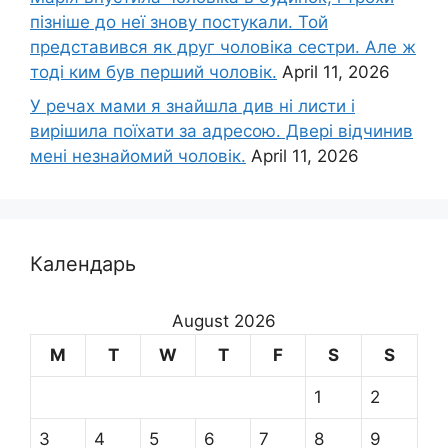
пізніше до неї знову постукали. Той
представився як друг чоловіка сестри. Але ж
тоді ким був перший чоловік.
April 11, 2026
У речах мами я знайшла див ні листи і
вирішила поїхати за адресою. Двері відчинив
мені незнайомий чоловік.
April 11, 2026
Календарь
August 2026
M
T
W
T
F
S
S
1
2
3
4
5
6
7
8
9