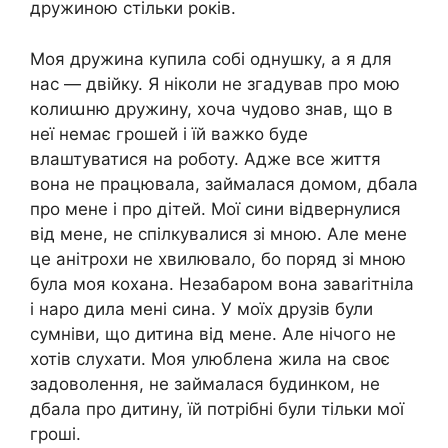
дружиною стільки років.
Моя дружина купила собі однушку, а я для
нас — двійку. Я ніколи не згадував про мою
колиաню дружину, хоча чудово знав, що в
неї немає грошей і їй важко буде
влаштуватися на роботу. Адже все життя
вона не працювала, займалася домом, дбала
про мене і про дітей. Мої сини відвернулися
від мене, не спілкувалися зі мною. Але мене
це анітрохи не хвилювало, бо поряд зі мною
була моя кохана. Незабаром вона заваrітніла
і наро дила мені сина. У моїх друзів були
сумніви, що дитина від мене. Але нічого не
хотів слухати. Моя улюблена жила на своє
задоволення, не займалася будинком, не
дбала про дитину, їй потрібні були тільки мої
гроші.