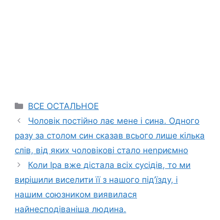
Categories
ВСЕ ОСТАЛЬНОЕ
Чоловік постійно лає мене і сина. Одного
разу за столом син сказав всього лише кілька
слів, від яких чоловікові стало неnриємно
Коли Іра вже дістала всіх сусідів, то ми
вирішили виселити її з нашого під’їзду, і
нашим союзником виявилася
найнесподіваніша людина.