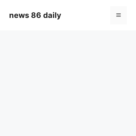
Skip
to
news 86 daily
Menu
content