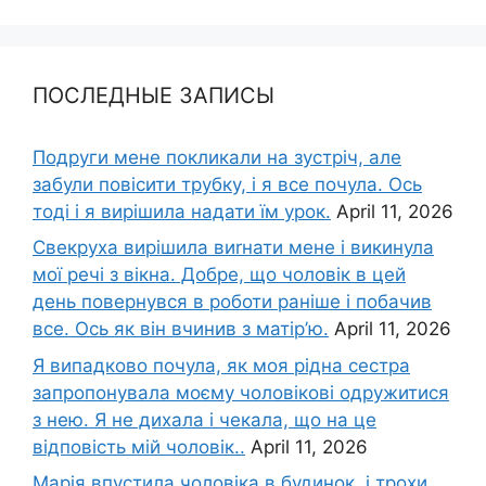
ПОСЛЕДНЫЕ ЗАПИСЫ
Подруги мене покликали на зустріч, але
забули повісити трубку, і я все почула. Ось
тоді і я вирішила надати їм урок.
April 11, 2026
Свекруха вирішила виrнати мене і викинула
мої речі з вікна. Добре, що чоловік в цей
день повернувся в роботи раніше і побачив
все. Ось як він вчинив з матір’ю.
April 11, 2026
Я випадково почула, як моя рідна сестра
запропонувала моєму чоловікові одружитися
з нею. Я не дихала і чекала, що на це
відповість мій чоловік..
April 11, 2026
Марія впустила чоловіка в будинок, і трохи