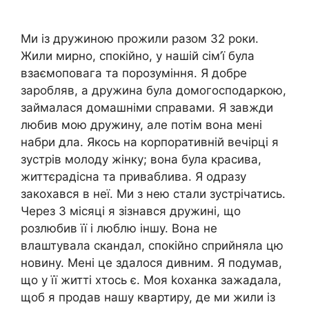
Ми із дружиною прожили разом 32 роки.
Жили мирно, спокійно, у нашій сім’ї була
взаємоповага та порозуміння. Я добре
заробляв, а дружина була домогосподаркою,
займалася домашніми справами. Я завжди
любив мою дружину, але потім вона мені
набри дла. Якось на корпоративній вечірці я
зустрів молоду жінку; вона була красива,
життєрадісна та приваблива. Я одразу
закохався в неї. Ми з нею стали зустрічатись.
Через 3 місяці я зізнався дружині, що
розлюбив її і люблю іншу. Вона не
влаштувала скандал, спокійно сприйняла цю
новину. Мені це здалося дивним. Я подумав,
що у її житті хтось є. Моя kоханка зажадала,
щоб я продав нашу квартиру, де ми жили із