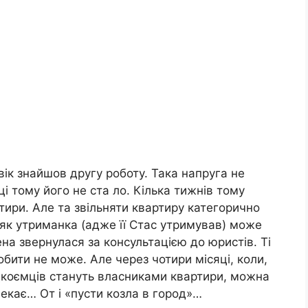
ік знайшов другу роботу. Така напруга не
і тому його не ста ло. Кілька тижнів тому
тири. Але та звільняти квартиру категорично
 як утриманка (адже її Стас утримував) може
на звернулася за консультацією до юристів. Ті
обити не може. Але через чотири місяці, коли,
падкоємців стануть власниками квартири, можна
екає… От і «пусти козла в город»…