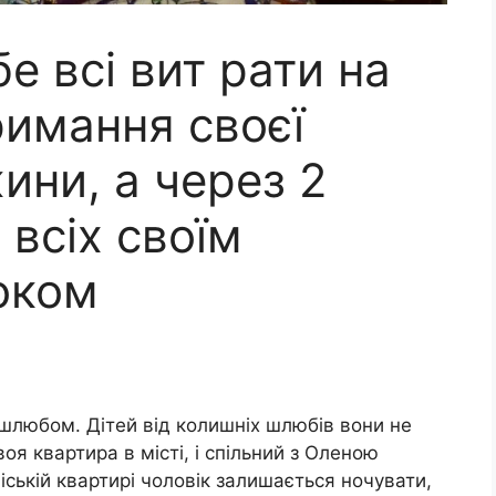
е всі вит рати на
римання своєї
ини, а через 2
 всіх своїм
оком
шлюбом. Дітей від колишніх шлюбів вони не
воя квартира в місті, і спільний з Оленою
іській квартирі чоловік залишається ночувати,