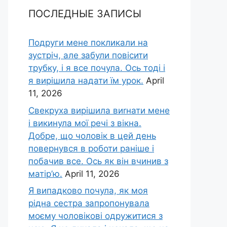
ПОСЛЕДНЫЕ ЗАПИСЫ
Подруги мене покликали на
зустріч, але забули повісити
трубку, і я все почула. Ось тоді і
я вирішила надати їм урок.
April
11, 2026
Свекруха вирішила виrнати мене
і викинула мої речі з вікна.
Добре, що чоловік в цей день
повернувся в роботи раніше і
побачив все. Ось як він вчинив з
матір’ю.
April 11, 2026
Я випадково почула, як моя
рідна сестра запропонувала
моєму чоловікові одружитися з