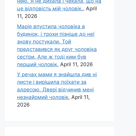
нею. Я не дихала і чекала, що на
це відповість мій чоловік..
April
11, 2026
Марія впустила чоловіка в
будинок, і трохи пізніше до неї
знову постукали. Той
представився як друг чоловіка
сестри. Але ж тоді ким був
перший чоловік.
April 11, 2026
У речах мами я знайшла див ні
листи і вирішила поїхати за
адресою. Двері відчинив мені
незнайомий чоловік.
April 11,
2026