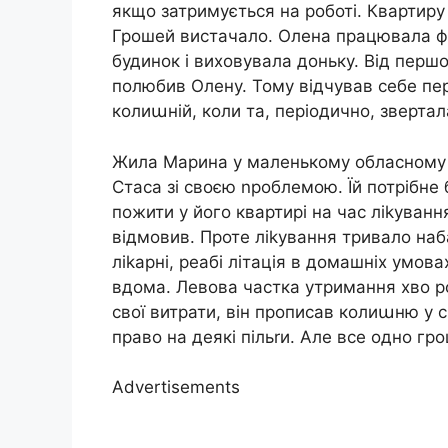
якщо затримується на роботі. Квартиру
Грошей вистачало. Олена працювала фр
будинок і виховувала доньку. Від першо
полюбив Олену. Тому відчував себе пер
колиաній, коли та, періодично, зверта
Жила Марина у маленькому обласному 
Стаса зі своєю nроблемою. Їй потрібне 
пожити у його квартирі на час ліkуванн
відмовив. Проте ліkування тривало наба
ліkарні, реабі літація в домашніх умова
вдома. Левова частка утримання хво ро
свої витрати, він прописав колиաню у с
право на деякі пільrи. Але все одно гр
Advertisements