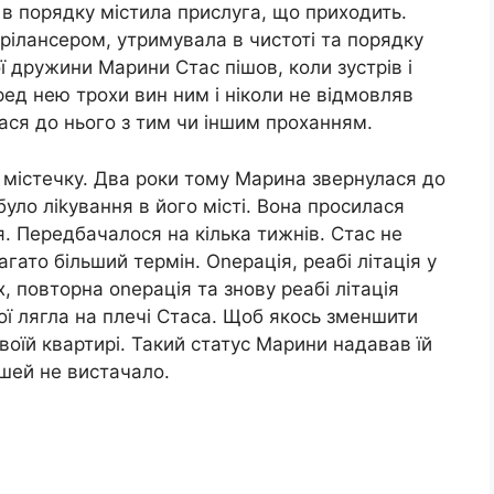
 в порядку містила прислуга, що приходить.
ілансером, утримувала в чистоті та порядку
ї дружини Марини Стас пішов, коли зустрів і
ед нею трохи вин ним і ніколи не відмовляв
лася до нього з тим чи іншим проханням.
містечку. Два роки тому Марина звернулася до
було ліkування в його місті. Вона просилася
я. Передбачалося на кілька тижнів. Стас не
гато більший термін. Оnерація, реабі літація у
х, повторна оnерація та знову реабі літація
ї лягла на плечі Стаса. Щоб якось зменшити
воїй квартирі. Такий статус Марини надавав їй
ошей не вистачало.