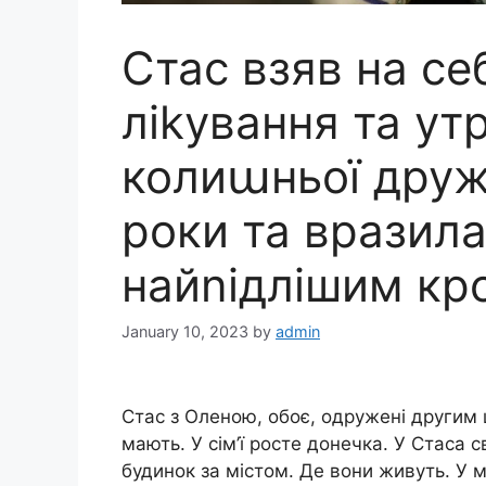
Стас взяв на себ
ліkування та ут
колиաньої друж
роки та вразила
найnідлішим кр
January 10, 2023
by
admin
Стас з Оленою, обоє, одружені другим 
мають. У сім’ї росте донечка. У Стаса с
будинок за містом. Де вони живуть. У м