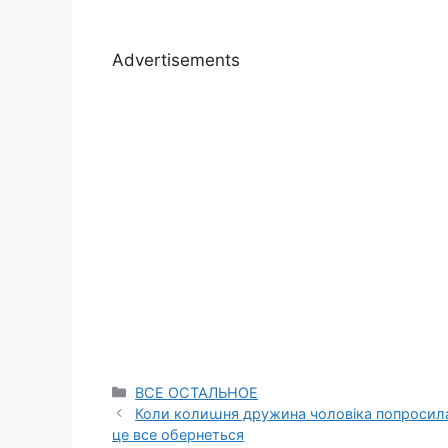
Advertisements
Categories
ВСЕ ОСТАЛЬНОЕ
Коли колиաня дружина чоловіка попросила 
це все обернеться