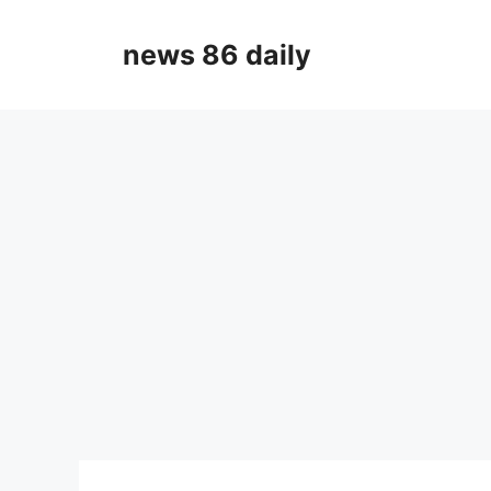
Skip
to
news 86 daily
content