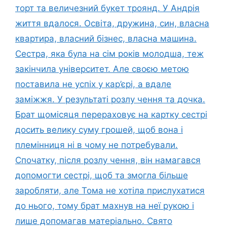
торт та величезний букет троянд. У Андрія
життя вдалося. Освіта, дружина, син, власна
квартира, власний бізнес, власна машина.
Сестра, яка була на сім років молодша, теж
закінчила університет. Але своєю метою
поставила не успіх у кар’єрі, а вдале
заміжжя. У результаті розлу чення та дочка.
Брат щомісяця перераховує на картку сестрі
досить велику суму грошей, щоб вона і
племінниця ні в чому не потребували.
Спочатку, після розлу чення, він намагався
допомогти сестрі, щоб та змогла більше
заробляти, але Тома не хотіла прислухатися
до нього, тому брат махнув на неї рукою і
лише допомагав матеріально. Свято