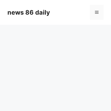
Skip
to
news 86 daily
Menu
content