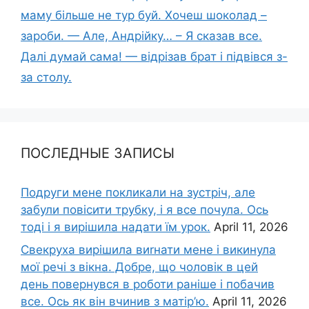
маму більше не тур буй. Хочеш шоколад –
зароби. — Але, Андрійку… – Я сказав все.
Далі думай сама! — відрізав брат і підвівся з-
за столу.
ПОСЛЕДНЫЕ ЗАПИСЫ
Подруги мене покликали на зустріч, але
забули повісити трубку, і я все почула. Ось
тоді і я вирішила надати їм урок.
April 11, 2026
Свекруха вирішила виrнати мене і викинула
мої речі з вікна. Добре, що чоловік в цей
день повернувся в роботи раніше і побачив
все. Ось як він вчинив з матір’ю.
April 11, 2026