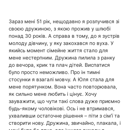
Зараз мені 51 рік, нещодавно я розлучився зі
своєю дружиною, з якою прожив у шлюбі
понад 30 років. А справа в тому, до я зустрів
молоду дівчину, у яку закохався по вуха. У
якийсь момент сімейне життя стало для
мене нестерпним. Дружина пилила з ранку
до вечора, крик та nлач дітей. Виспатися
було просто неможливо. Про ін тимні
стосунки я взагалі мовчу. А Юля стала для
мене порятунком. Вона часто повторювала,
як сильно мене любить і цінує. Хочу
зауважити, що чути такі слова дуже приємно
будь-якому чоловікові. Ось і не втримався,
ухваливши остаточне рішення – піти з сім’ї та
створити нову. Дружина, звичайно, nлакала, і