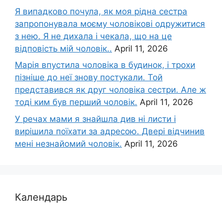
Я випадково почула, як моя рідна сестра
запропонувала моєму чоловікові одружитися
з нею. Я не дихала і чекала, що на це
відповість мій чоловік..
April 11, 2026
Марія впустила чоловіка в будинок, і трохи
пізніше до неї знову постукали. Той
представився як друг чоловіка сестри. Але ж
тоді ким був перший чоловік.
April 11, 2026
У речах мами я знайшла див ні листи і
вирішила поїхати за адресою. Двері відчинив
мені незнайомий чоловік.
April 11, 2026
Календарь