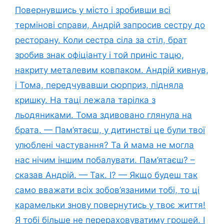
Повернувшись у місто і зробивши всі
термінові справи, Андрій запросив сестру до
ресторану. Коли сестра сіла за стіл, брат
зробив знак офіціанту і той приніс тацю,
накриту металевим ковпаком. Андрій кивнув,
і Тома, передчувавши сюрприз, підняла
кришку. На таці лежала тарілка з
льодяниками. Тома здивовано глянула на
брата. — Пам’ятаєш, у дитинстві це були твої
улюблені частування? Та й мама не могла
нас нічим іншим побалувати. Пам’ятаєш? –
сказав Андрій. — Так. І? — Якщо будеш так
само вважати всіх зобов’язаними тобі, то ці
карамельки знову повернутись у твоє життя!
Я тобі більше не перераховуватиму грошей. І