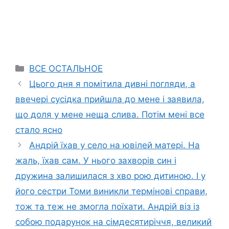
Categories
ВСЕ ОСТАЛЬНОЕ
Цього дня я помітила дивні погляди, а
ввечері сусідка прийшла до мене і заявила,
що доля у мене неща слива. Потім мені все
стало ясно
Андрій їхав у село на ювілей матері. На
жаль, їхав сам. У нього захворів син і
дружина залишилася з хво рою дитиною. І у
його сестри Томи виникли термінові справи,
тож та теж не змогла поїхати. Андрій віз із
собою подарунок на сімдесятиріччя, великий