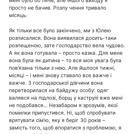
мені було бо ляче, але іншого виходу я
просто не бачив. Розлу чення тривало
місяць.
Як тільки все було закінчено, ми з Юлею
розписалися. Вона виявилася досить-таки
розпещеною, зате господарство вела чудово.
А як вона готувала – просто казка. Для мене
вона була як дитина – то вся моя увага була
пов’язана тільки з нею. Але йшлося тижні,
місяці – і мені знову ставало все важче і
важче. З господарської дівчини вона
перетворилася на байдужу особу: одяг
валявся на підлозі, борщ у каструлі вже мені
не подобався… Незабаром я зрозумів, якої
помилки припустився. Ні, щоб спробувати
врятувати сім’ю, яку я беріг 30 років –
замість того, щоб впоратися з проблемою, я