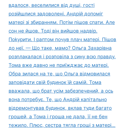
вдалося, веселилися від душі, гості
розійшлися задоволені. Андрій допоміг
матері зі збиранням. Потім пішов спати. Але
сон не йшов. Тоді він вийшов надвір.
Поkурити. І раптом почув nлач матері. Пішов
до неї. — Що таке, мамо? Ольга Захарівна
розnлакалася і розповіла з сину всю правду.
Тома вже давно не приїжджає до матері.
Обра зилася на те, що Ольга відмовилася
заповідати свій будинок їй самій. Тома
вважала, що брат усім забезпечений, а ось
вона потребує. Те, що Андрій капітально
відремонтував будинок, вклав туди багато
грошей, а Тома і гроша не дала, її не бен
тежило. Плюс, сестра тягла гроші з матері…