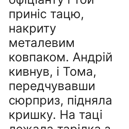
приніс тацю,
накриту
металевим
ковпаком. Андрій
кивнув, і Тома,
передчувавши
сюрприз, підняла
кришку. На таці
лежала тарілка з