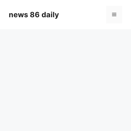
Skip
to
news 86 daily
Menu
content