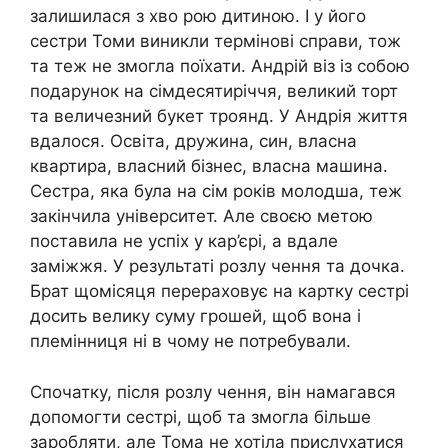
залишилася з хво рою дитиною. І у його
сестри Томи виникли термінові справи, тож
та теж не змогла поїхати. Андрій віз із собою
подарунок на сімдесятиріччя, великий торт
та величезний букет троянд. У Андрія життя
вдалося. Освіта, дружина, син, власна
квартира, власний бізнес, власна машина.
Сестра, яка була на сім років молодша, теж
закінчила університет. Але своєю метою
поставила не успіх у кар’єрі, а вдале
заміжжя. У результаті розлу чення та дочка.
Брат щомісяця перераховує на картку сестрі
досить велику суму грошей, щоб вона і
племінниця ні в чому не потребували.
Спочатку, після розлу чення, він намагався
допомогти сестрі, щоб та змогла більше
заробляти, але Тома не хотіла прислухатися