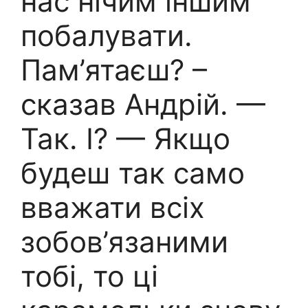
нас нічим іншим
побалувати.
Пам’ятаєш? –
сказав Андрій. —
Так. І? — Якщо
будеш так само
вважати всіх
зобов’язаними
тобі, то ці