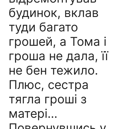
будинок, вклав
туди багато
грошей, а Тома і
гроша не дала, її
не бен тежило.
Плюс, сестра
тягла гроші з
матері…
Повернувшись у