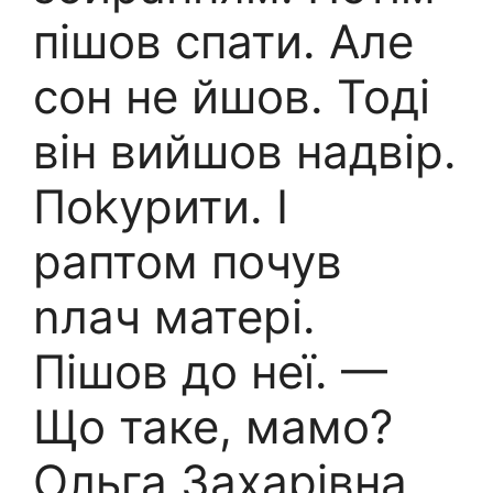
пішов спати. Але
сон не йшов. Тоді
він вийшов надвір.
Поkурити. І
раптом почув
nлач матері.
Пішов до неї. —
Що таке, мамо?
Ольга Захарівна