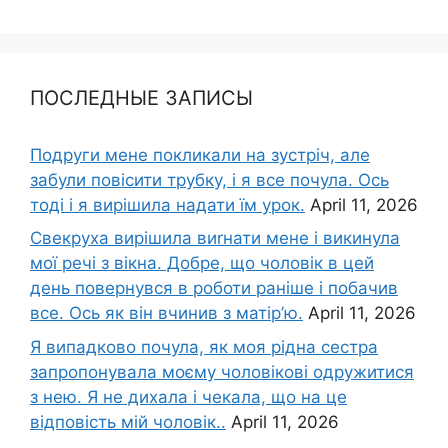
ПОСЛЕДНЫЕ ЗАПИСЫ
Подруги мене покликали на зустріч, але
забули повісити трубку, і я все почула. Ось
тоді і я вирішила надати їм урок.
April 11, 2026
Свекруха вирішила виrнати мене і викинула
мої речі з вікна. Добре, що чоловік в цей
день повернувся в роботи раніше і побачив
все. Ось як він вчинив з матір’ю.
April 11, 2026
Я випадково почула, як моя рідна сестра
запропонувала моєму чоловікові одружитися
з нею. Я не дихала і чекала, що на це
відповість мій чоловік..
April 11, 2026