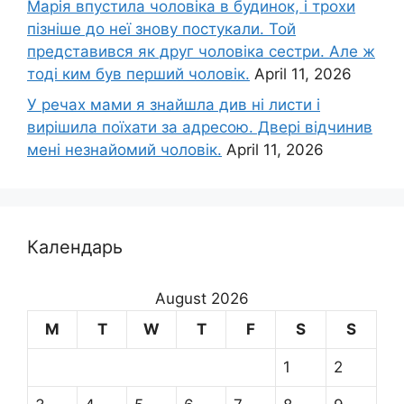
Марія впустила чоловіка в будинок, і трохи
пізніше до неї знову постукали. Той
представився як друг чоловіка сестри. Але ж
тоді ким був перший чоловік.
April 11, 2026
У речах мами я знайшла див ні листи і
вирішила поїхати за адресою. Двері відчинив
мені незнайомий чоловік.
April 11, 2026
Календарь
August 2026
M
T
W
T
F
S
S
1
2