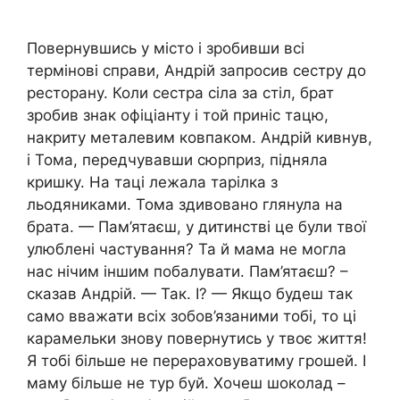
Повернувшись у місто і зробивши всі
термінові справи, Андрій запросив сестру до
ресторану. Коли сестра сіла за стіл, брат
зробив знак офіціанту і той приніс тацю,
накриту металевим ковпаком. Андрій кивнув,
і Тома, передчувавши сюрприз, підняла
кришку. На таці лежала тарілка з
льодяниками. Тома здивовано глянула на
брата. — Пам’ятаєш, у дитинстві це були твої
улюблені частування? Та й мама не могла
нас нічим іншим побалувати. Пам’ятаєш? –
сказав Андрій. — Так. І? — Якщо будеш так
само вважати всіх зобов’язаними тобі, то ці
карамельки знову повернутись у твоє життя!
Я тобі більше не перераховуватиму грошей. І
маму більше не тур буй. Хочеш шоколад –