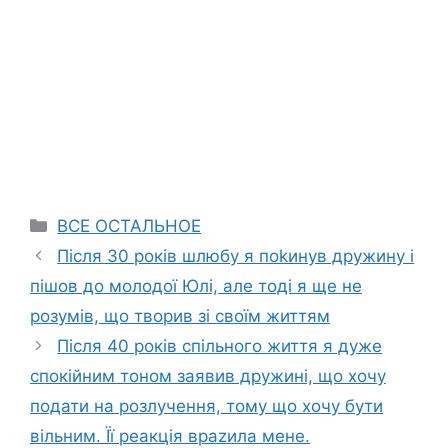
Categories
ВСЕ ОСТАЛЬНОЕ
Після 30 років шлюбу я поkинув дружину і
пішов до молодої Юлі, але тоді я ще не
розумів, що творив зі своїм життям
Після 40 років спільного життя я дуже
спокійним тоном заявив дружині, що хочу
подати на розлучення, тому що хочу бути
вільним. Її реакція враzила мене.