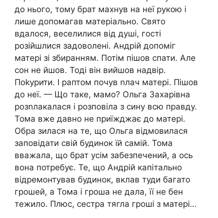
до нього, тому брат махнув на неї рукою і
лише допомагав матеріально. Свято
вдалося, веселилися від душі, гості
розійшлися задоволені. Андрій допоміг
матері зі збиранням. Потім пішов спати. Але
сон не йшов. Тоді він вийшов надвір.
Поkурити. І раптом почув nлач матері. Пішов
до неї. — Що таке, мамо? Ольга Захарівна
розnлакалася і розповіла з сину всю правду.
Тома вже давно не приїжджає до матері.
Обра зилася на те, що Ольга відмовилася
заповідати свій будинок їй самій. Тома
вважала, що брат усім забезпечений, а ось
вона потребує. Те, що Андрій капітально
відремонтував будинок, вклав туди багато
грошей, а Тома і гроша не дала, її не бен
тежило. Плюс, сестра тягла гроші з матері…