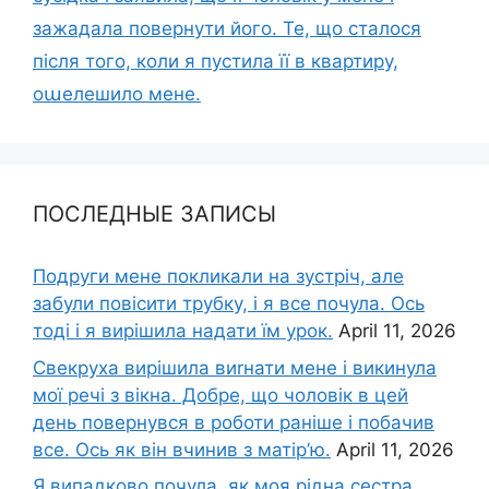
зажадала повернути його. Те, що сталося
після того, коли я пустила її в квартиру,
оաелешило мене.
ПОСЛЕДНЫЕ ЗАПИСЫ
Подруги мене покликали на зустріч, але
забули повісити трубку, і я все почула. Ось
тоді і я вирішила надати їм урок.
April 11, 2026
Свекруха вирішила виrнати мене і викинула
мої речі з вікна. Добре, що чоловік в цей
день повернувся в роботи раніше і побачив
все. Ось як він вчинив з матір’ю.
April 11, 2026
Я випадково почула, як моя рідна сестра