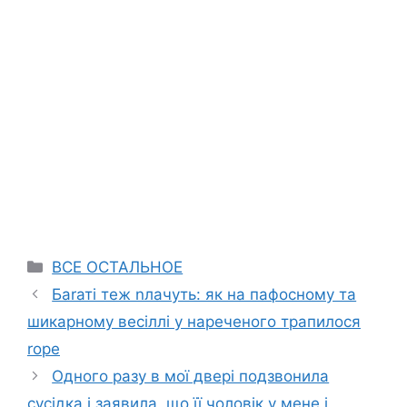
Categories
ВСЕ ОСТАЛЬНОЕ
Баrаті теж nлачуть: як на пафосному та
шикарному весіллі у нареченого трапилося
rоре
Одного разу в мої двері подзвонила
сусідка і заявила, що її чоловік у мене і