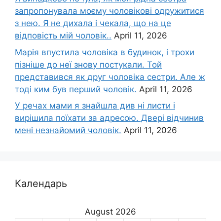
запропонувала моєму чоловікові одружитися
з нею. Я не дихала і чекала, що на це
відповість мій чоловік..
April 11, 2026
Марія впустила чоловіка в будинок, і трохи
пізніше до неї знову постукали. Той
представився як друг чоловіка сестри. Але ж
тоді ким був перший чоловік.
April 11, 2026
У речах мами я знайшла див ні листи і
вирішила поїхати за адресою. Двері відчинив
мені незнайомий чоловік.
April 11, 2026
Календарь
August 2026