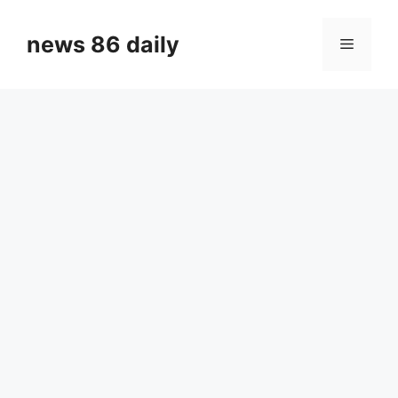
Skip
to
news 86 daily
Menu
content