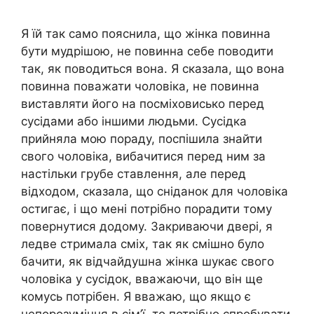
Я їй так само пояснила, що жінка повинна
бути мудрішою, не повинна себе поводити
так, як поводиться вона. Я сказала, що вона
повинна поважати чоловіка, не повинна
виставляти його на посміховисько перед
сусідами або іншими людьми. Сусідка
прийняла мою пораду, поспішила знайти
свого чоловіка, вибачитися перед ним за
настільки грубе ставлення, але перед
відходом, сказала, що сніданок для чоловіка
остигає, і що мені потрібно порадити тому
повернутися додому. Закриваючи двері, я
ледве стримала сміх, так як смішно було
бачити, як відчайдушна жінка шукає свого
чоловіка у сусідок, вважаючи, що він ще
комусь потрібен. Я вважаю, що якщо є
непорозуміння в сім’ї, то потрібно спробувати