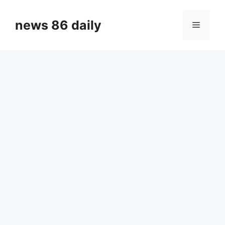
Skip
to
news 86 daily
Menu
content