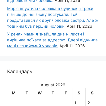
відповість мій чоловік..
April 11, 2026
Марія впустила чоловіка в будинок, і трохи
пізніше до неї знову постукали. Той
представився як друг чоловіка сестри. Але ж
тоді ким був перший чоловік.
April 11, 2026
У речах мами я знайшла див ні листи і
вирішила поїхати за адресою. Двері відчинив
мені незнайомий чоловік.
April 11, 2026
Календарь
August 2026
M
T
W
T
F
S
S
1
2