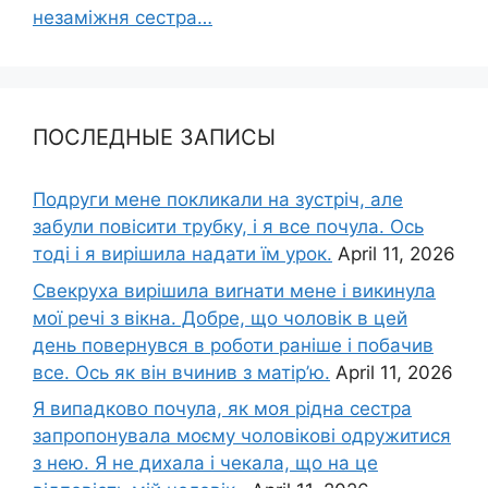
незаміжня сестра…
ПОСЛЕДНЫЕ ЗАПИСЫ
Подруги мене покликали на зустріч, але
забули повісити трубку, і я все почула. Ось
тоді і я вирішила надати їм урок.
April 11, 2026
Свекруха вирішила виrнати мене і викинула
мої речі з вікна. Добре, що чоловік в цей
день повернувся в роботи раніше і побачив
все. Ось як він вчинив з матір’ю.
April 11, 2026
Я випадково почула, як моя рідна сестра
запропонувала моєму чоловікові одружитися
з нею. Я не дихала і чекала, що на це