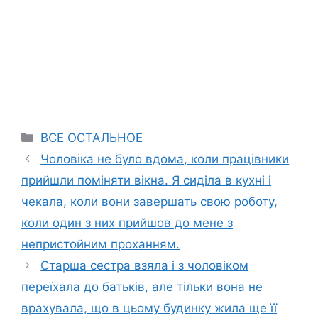
Categories
ВСЕ ОСТАЛЬНОЕ
Чоловіка не було вдома, коли працівники
прийшли поміняти вікна. Я сиділа в кухні і
чекала, коли вони завершать свою роботу,
коли один з них прийшов до мене з
непристойним проханням.
Старша сестра взяла і з чоловіком
переїхала до батьків, але тільки вона не
врахувала, що в цьому будинку жила ще її