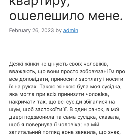
квартиру,
оաелешило мене.
February 26, 2023
by
admin
Деякі жінки не цінують своїх чоловіків,
вважають, що вони просто зобов’язані їм про
все доповідати, приносити зарnлату і носити
їх на руках. Такою жінкою була моя сусідка,
яка могла при всіх принизити чоловіка,
накричати так, що всі сусіди збігалися на
шум, щоб заспокоїти її. В один ранок, в мої
двері подзвонила та сама сусідка, сказала,
щоб я повернула її чоловіка; на мій
запитальний погляд вона заявила, що знає,