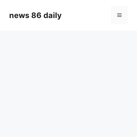
Skip
to
news 86 daily
Menu
content