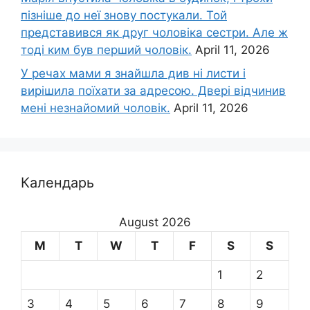
пізніше до неї знову постукали. Той
представився як друг чоловіка сестри. Але ж
тоді ким був перший чоловік.
April 11, 2026
У речах мами я знайшла див ні листи і
вирішила поїхати за адресою. Двері відчинив
мені незнайомий чоловік.
April 11, 2026
Календарь
August 2026
M
T
W
T
F
S
S
1
2
3
4
5
6
7
8
9