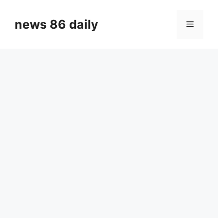
Skip
to
news 86 daily
Menu
content