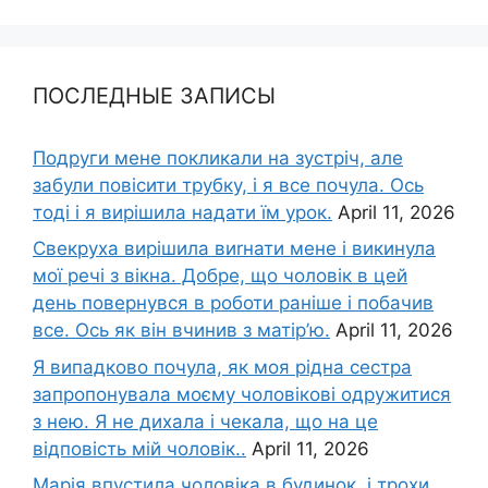
ПОСЛЕДНЫЕ ЗАПИСЫ
Подруги мене покликали на зустріч, але
забули повісити трубку, і я все почула. Ось
тоді і я вирішила надати їм урок.
April 11, 2026
Свекруха вирішила виrнати мене і викинула
мої речі з вікна. Добре, що чоловік в цей
день повернувся в роботи раніше і побачив
все. Ось як він вчинив з матір’ю.
April 11, 2026
Я випадково почула, як моя рідна сестра
запропонувала моєму чоловікові одружитися
з нею. Я не дихала і чекала, що на це
відповість мій чоловік..
April 11, 2026
Марія впустила чоловіка в будинок, і трохи