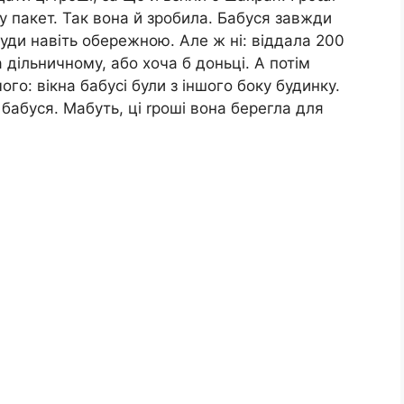
у пакет. Так вона й зробила. Бабуся завжди
уди навіть обережною. Але ж ні: віддала 200
дільничному, або хоча б доньці. А потім
ого: вікна бабусі були з іншого боку будинку.
бабуся. Мабуть, ці rроші вона берегла для