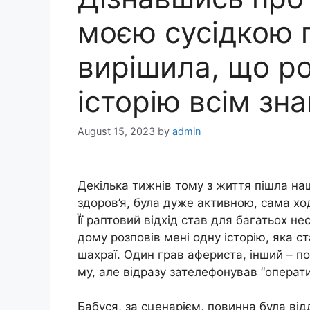
моєю сусідкою п
вирішила, що р
історію всім зн
August 15, 2023
by
admin
Декілька тижнів тому з життя пішла наш
здоров’я, була дуже активною, сама хо
Її раптовий відхід став для багатьох н
дому розповів мені одну історію, яка с
шахраї. Один грав афериста, інший – п
му, але відразу зателефонував “операти
Бабуся, за сценарієм, повинна була від