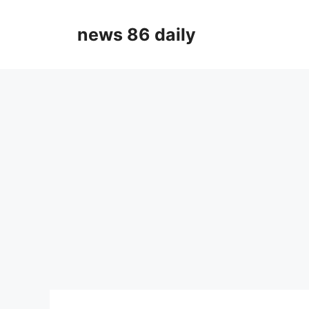
Skip
to
news 86 daily
content