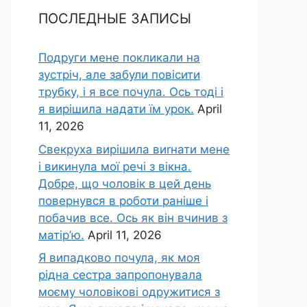
ПОСЛЕДНЫЕ ЗАПИСЫ
Подруги мене покликали на
зустріч, але забули повісити
трубку, і я все почула. Ось тоді і
я вирішила надати їм урок.
April
11, 2026
Свекруха вирішила виrнати мене
і викинула мої речі з вікна.
Добре, що чоловік в цей день
повернувся в роботи раніше і
побачив все. Ось як він вчинив з
матір’ю.
April 11, 2026
Я випадково почула, як моя
рідна сестра запропонувала
моєму чоловікові одружитися з