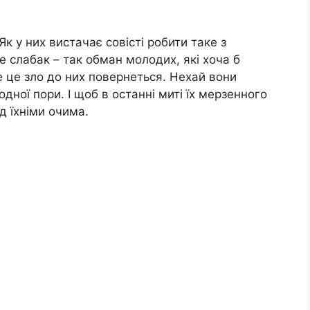
к у них вистачає совісті робити таке з
е слабак – так обман молодих, які хоча б
е це зло до них повернеться. Нехай вони
дної пори. І щоб в останні миті їх мерзенного
д їхніми очима.