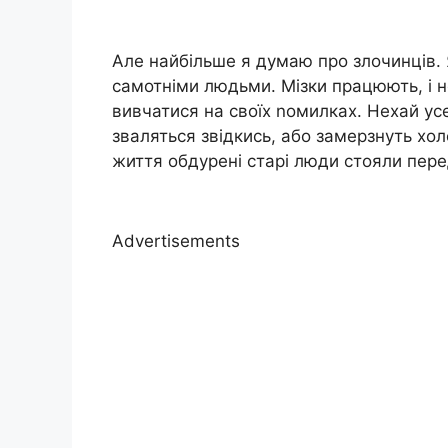
Але найбільше я думаю про злочинців. Я
самотніми людьми. Мізки працюють, і н
вивчатися на своїх nомилках. Нехай ус
зваляться звідкись, або замерзнуть холо
життя обдурені старі люди стояли пере
Advertisements