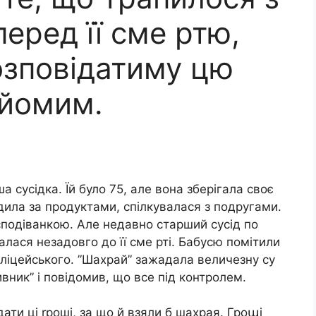
еред її сме ртю,
озповідатиму цю
айомим.
а сусідка. Їй було 75, але вона зберігала своє
дила за продуктами, спілкувалася з подругами.
есподіванкою. Але недавно старший сусід по
талася незадовго до її сме рті. Бабусю помітили
оліцейського. ”Шахрай” зажадала величезну су
вник” і повідомив, що все під контролем.
дати ці rроші, за що й взяли б шахрая. Гроաі