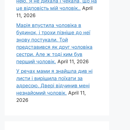
нею. Я не дихала і чекала, що на
це відповість мій чоловік..
April
11, 2026
Марія впустила чоловіка в
будинок, і трохи пізніше до неї
знову постукали. Той
представився як друг чоловіка
сестри. Але ж тоді ким був
перший чоловік.
April 11, 2026
У речах мами я знайшла див ні
листи і вирішила поїхати за
адресою. Двері відчинив мені
незнайомий чоловік.
April 11,
2026