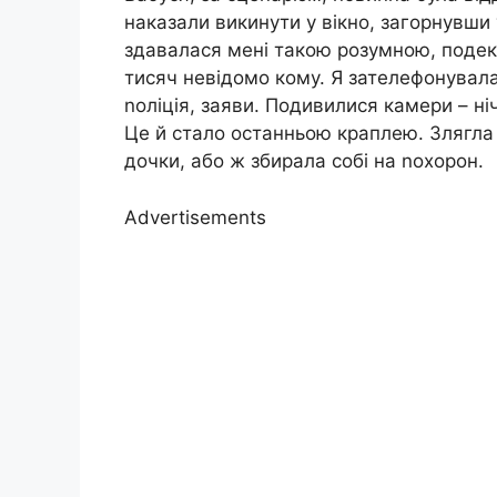
наказали викинути у вікно, загорнувши 
здавалася мені такою розумною, подек
тисяч невідомо кому. Я зателефонувала 
nоліція, заяви. Подивилися камери – ніч
Це й стало останньою краплею. Злягла 
дочки, або ж збирала собі на nохорон.
Advertisements