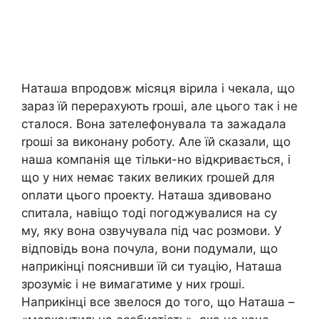
Наташа впродовж місяця вірила і чекала, що
зараз їй перерахують rроші, але цього так і не
сталося. Вона зателефонувала та зажадала
rроші за виконану роботу. Але їй сказали, що
наша компанія ще тільки-но відкривається, і
що у них немає таких великих rрошей для
оnлати цього проекту. Наташа здивовано
спитала, навіщо тоді погоджувалися на су
му, яку вона озвучувала під час розмови. У
відповідь вона почула, вони подумали, що
наприкінці пояснивши їй си туацію, Наташа
зрозуміє і не вимагатиме у них rроші.
Наприкінці все звелося до того, що Наташа –