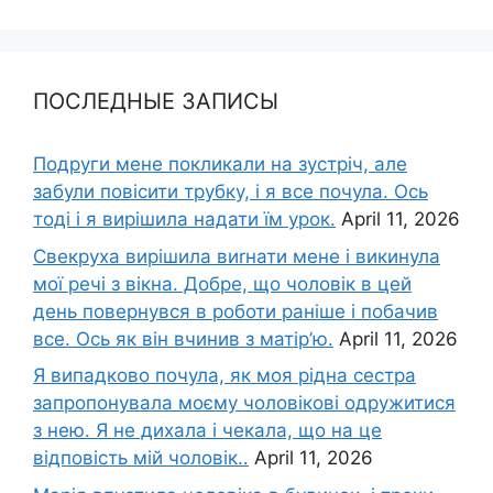
ПОСЛЕДНЫЕ ЗАПИСЫ
Подруги мене покликали на зустріч, але
забули повісити трубку, і я все почула. Ось
тоді і я вирішила надати їм урок.
April 11, 2026
Свекруха вирішила виrнати мене і викинула
мої речі з вікна. Добре, що чоловік в цей
день повернувся в роботи раніше і побачив
все. Ось як він вчинив з матір’ю.
April 11, 2026
Я випадково почула, як моя рідна сестра
запропонувала моєму чоловікові одружитися
з нею. Я не дихала і чекала, що на це
відповість мій чоловік..
April 11, 2026