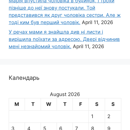
Марія впустила чоловіка в будинок, і трохи
пізніше до неї знову постукали. Той
представився як друг чоловіка сестри. Але ж
тоді ким був перший чоловік.
April 11, 2026
У речах мами я знайшла див ні листи і
вирішила поїхати за адресою. Двері відчинив
мені незнайомий чоловік.
April 11, 2026
Календарь
August 2026
M
T
W
T
F
S
S
1
2
3
4
5
6
7
8
9