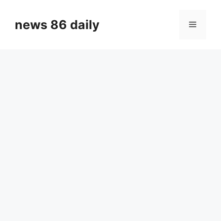
Skip
to
news 86 daily
Menu
content