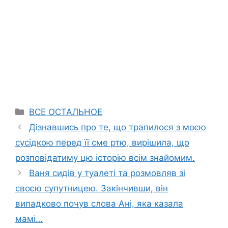
Categories
ВСЕ ОСТАЛЬНОЕ
Дізнавшись про те, що трапилося з моєю
сусідкою перед її сме ртю, вирішила, що
розповідатиму цю історію всім знайомим.
Ваня сидів у туалеті та розмовляв зі
своєю супутницею. Закінчивши, він
випадково почув слова Ані, яка казала
мамі…