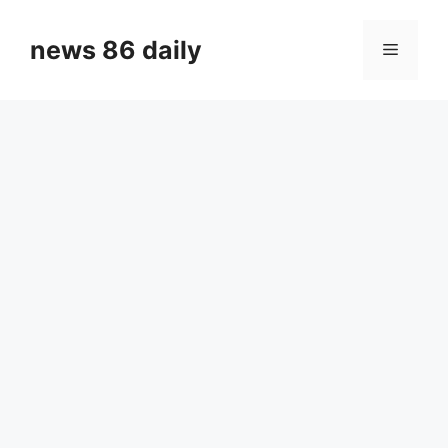
Skip
to
news 86 daily
Menu
content