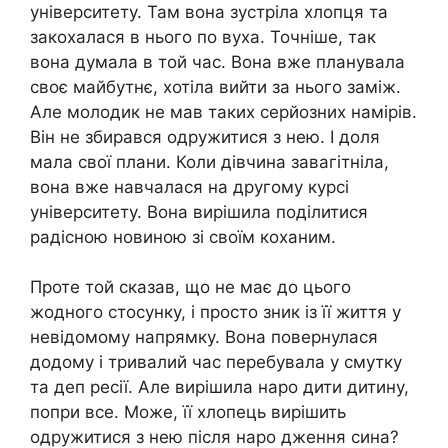
університету. Там вона зустріла хлопця та
закохалася в нього по вуха. Точніше, так
вона думала в той час. Вона вже планувала
своє майбутнє, хотіла вийти за нього заміж.
Але молодик не мав таких серйозних намірів.
Він не збирався одружитися з нею. І доля
мала свої плани. Коли дівчина завагітніла,
вона вже навчалася на другому курсі
університету. Вона вирішила поділитися
радісною новиною зі своїм коханим.
Проте той сказав, що не має до цього
жодного стосунку, і просто зник із її життя у
невідомому напрямку. Вона повернулася
додому і тривалий час перебувала у смутку
та деп ресії. Але вирішила наро дити дитину,
попри все. Може, її хлопець вирішить
одружитися з нею після наро дження сина?