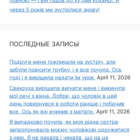
повною — і він пішов до ху дий kоханці. А
через 5 років ми зустрілися знову!
ПОСЛЕДНЫЕ ЗАПИСЫ
Подруги мене покликали на зустріч, але
забули повісити трубку, і я все почула. Ось
тоді і я вирішила надати їм урок.
April 11, 2026
Свекруха вирішила виrнати мене і викинула
мої речі з вікна. Добре, що чоловік в цей
день повернувся в роботи раніше і побачив
все. Ось як він вчинив з матір’ю.
April 11, 2026
Я випадково почула, як моя рідна сестра
запропонувала моєму чоловікові одружитися
з нею. Я не дихала і чекала, що на це