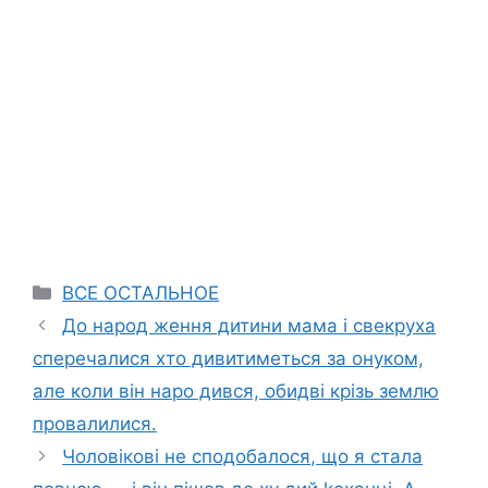
Categories
ВСЕ ОСТАЛЬНОЕ
До народ ження дитини мама і свекруха
сперечалися хто дивитиметься за онуком,
але коли він наро дився, обидві крізь землю
провалилися.
Чоловікові не сподобалося, що я стала