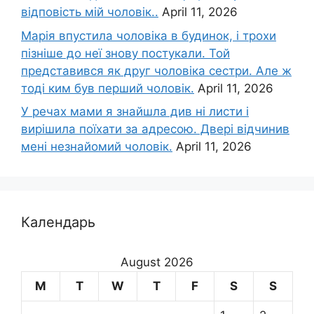
відповість мій чоловік..
April 11, 2026
Марія впустила чоловіка в будинок, і трохи
пізніше до неї знову постукали. Той
представився як друг чоловіка сестри. Але ж
тоді ким був перший чоловік.
April 11, 2026
У речах мами я знайшла див ні листи і
вирішила поїхати за адресою. Двері відчинив
мені незнайомий чоловік.
April 11, 2026
Календарь
August 2026
M
T
W
T
F
S
S