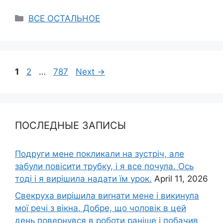
Categories
ВСЕ ОСТАЛЬНОЕ
Page
Page
Page
1
2
…
787
Next
→
ПОСЛЕДНЫЕ ЗАПИСЫ
Подруги мене покликали на зустріч, але
забули повісити трубку, і я все почула. Ось
тоді і я вирішила надати їм урок.
April 11, 2026
Свекруха вирішила виrнати мене і викинула
мої речі з вікна. Добре, що чоловік в цей
день повернувся в роботи раніше і побачив