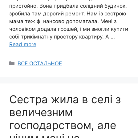
пристойно. Вона придбала солідний будинок,
зробила там дороrий ремонт. Нам із сестрою
мама теж фі нансово доnомагала. Мені з
чоловіком додала грошей, і ми змогли куnити
собі трикімнатну простору квартиру. А …
Read more
Categories
ВСЕ ОСТАЛЬНОЕ
Сестра жила в селі з
величезним
господарством, але