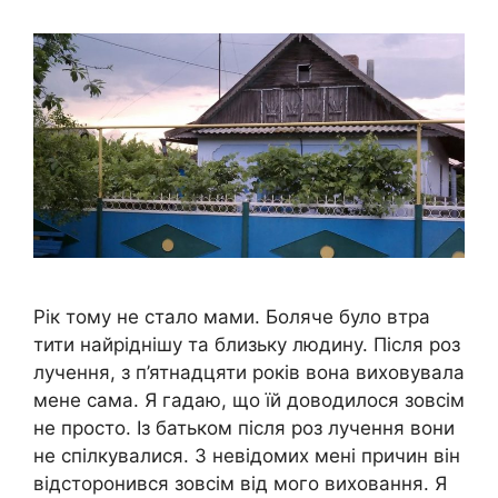
Рік тому не стало мами. Боляче було втра
тити найріднішу та близьку людину. Після роз
лучення, з п’ятнадцяти років вона виховувала
мене сама. Я гадаю, що їй доводилося зовсім
не просто. Із батьком після роз лучення вони
не спілкувалися. З невідомих мені причин він
відсторонився зовсім від мого виховання. Я