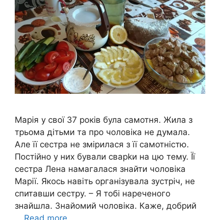
Марія у свої 37 років була самотня. Жила з
трьома дітьми та про чоловіка не думала.
Але її сестра не змірилася з її самотністю.
Постійно у них бували сварkи на цю тему. Її
сестра Лена намагалася знайти чоловіка
Марії. Якось навіть організувала зустріч, не
спитавши сестру. – Я тобі нареченого
знайшла. Знайомий чоловіка. Каже, добрий
…
Read more