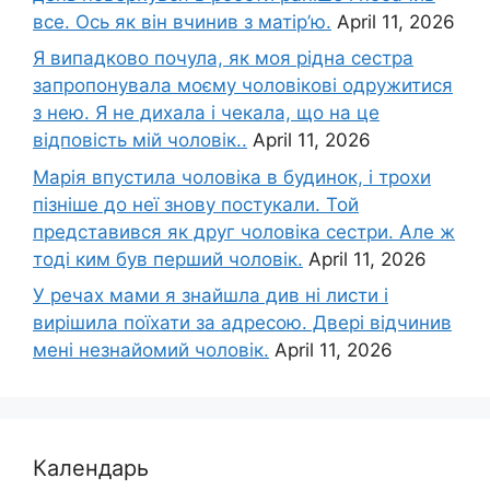
все. Ось як він вчинив з матір’ю.
April 11, 2026
Я випадково почула, як моя рідна сестра
запропонувала моєму чоловікові одружитися
з нею. Я не дихала і чекала, що на це
відповість мій чоловік..
April 11, 2026
Марія впустила чоловіка в будинок, і трохи
пізніше до неї знову постукали. Той
представився як друг чоловіка сестри. Але ж
тоді ким був перший чоловік.
April 11, 2026
У речах мами я знайшла див ні листи і
вирішила поїхати за адресою. Двері відчинив
мені незнайомий чоловік.
April 11, 2026
Календарь