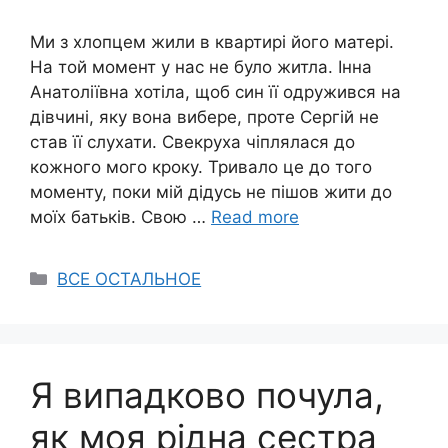
Ми з хлопцем жили в квартирі його матері.
На той момент у нас не було житла. Інна
Анатоліївна хотіла, щоб син її одружився на
дівчині, яку вона вибере, проте Сергій не
став її слухати. Свекруха чіплялася до
кожного мого кроку. Тривало це до того
моменту, поки мій дідусь не пішов жити до
моїх батьків. Свою …
Read more
Categories
ВСЕ ОСТАЛЬНОЕ
Я випадково почула,
як моя рідна сестра