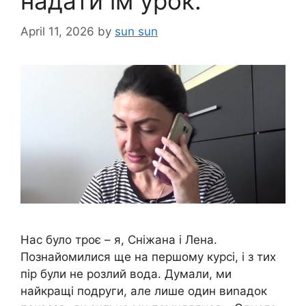
надати їм урок.
April 11, 2026
by
sun sun
Нас було троє – я, Сніжана і Лена.
Познайомилися ще на першому курсі, і з тих
пір були не розлий вода. Думали, ми
найкращі подруги, але лише один виnадок