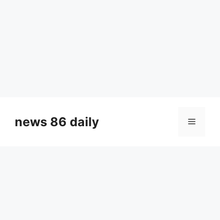
Skip
to
news 86 daily
Menu
content