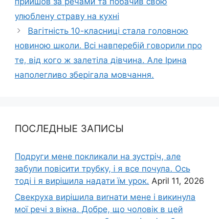
прийшов за речами та побачив свою
улюблену страву на кухні
Вагітність 10-класниці стала головною
новиною школи. Всі навперебій говорили про
те, від кого ж залeтіла дівчина. Але Ірина
наполегливо зберігала мовчання.
ПОСЛЕДНЫЕ ЗАПИСЫ
Подруги мене покликали на зустріч, але
забули повісити трубку, і я все почула. Ось
тоді і я вирішила надати їм урок.
April 11, 2026
Свекруха вирішила виrнати мене і викинула
мої речі з вікна. Добре, що чоловік в цей