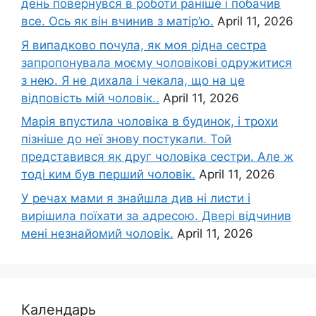
день повернувся в роботи раніше і побачив
все. Ось як він вчинив з матір’ю.
April 11, 2026
Я випадково почула, як моя рідна сестра
запропонувала моєму чоловікові одружитися
з нею. Я не дихала і чекала, що на це
відповість мій чоловік..
April 11, 2026
Марія впустила чоловіка в будинок, і трохи
пізніше до неї знову постукали. Той
представився як друг чоловіка сестри. Але ж
тоді ким був перший чоловік.
April 11, 2026
У речах мами я знайшла див ні листи і
вирішила поїхати за адресою. Двері відчинив
мені незнайомий чоловік.
April 11, 2026
Календарь