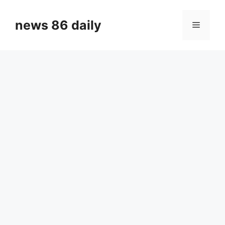
Skip
to
news 86 daily
Menu
content