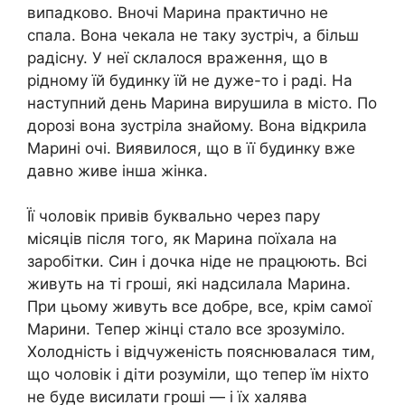
випадково. Вночі Марина практично не
спала. Вона чекала не таку зустріч, а більш
радісну. У неї склалося враження, що в
рідному їй будинку їй не дуже-то і раді. На
наступний день Марина вирушила в місто. По
дорозі вона зустріла знайому. Вона відкрила
Марині очі. Виявилося, що в її будинку вже
давно живе інша жінка.
Її чоловік привів буквально через пару
місяців після того, як Марина поїхала на
заробітки. Син і дочка ніде не працюють. Всі
живуть на ті гроші, які надсилала Марина.
При цьому живуть все добре, все, крім самої
Марини. Тепер жінці стало все зрозуміло.
Холодність і відчуженість пояснювалася тим,
що чоловік і діти розуміли, що тепер їм ніхто
не буде висилати гроші — і їх халява