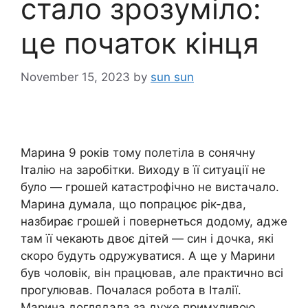
стало зрозуміло:
це початок кінця
November 15, 2023
by
sun sun
Марина 9 років тому полетіла в сонячну
Італію на заробітки. Виходу в її ситуації не
було — грошей катастрофічно не вистачало.
Марина думала, що попрацює рік-два,
назбирає грошей і повернеться додому, адже
там її чекають двоє дітей — син і дочка, які
скоро будуть одружуватися. А ще у Марини
був чоловік, він працював, але практично всі
прогулював. Почалася робота в Італії.
Марина доглядала за дуже примхливою