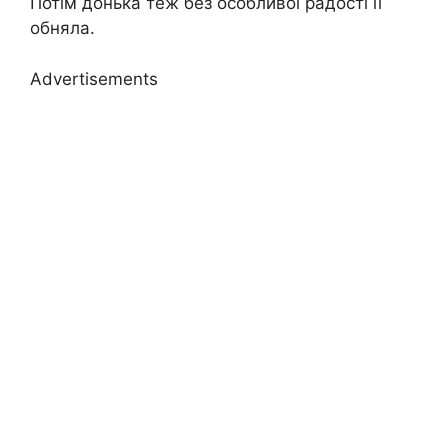
Потім донька теж без особливої радості її
обняла.
Advertisements