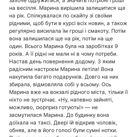
захоче одружитися, а значить потрібні гроші
на весілля. Марина вирішила залишитися ще
на рік. Спілкувалася по скайпу зі своїми
рідними, щоб бути в курсі всіх новин, а також
регулярно висилала їм гроші і смакоту. Потім
вона залишилася ще на рік, потім на ще
один. Всього Марина була на заробітках 9
років. А її рідні не мали ні в чому потреби.
Настав день повернення додому. З яким
радісним настроєм Марина летіла! Вона
накупила багато подарунків. Довго на них
збирала, відмовляла собі у всьому. Ось
Марина вже на вокзалі рідного міста, тільки її
ніхто не зустрічає. «Ну, напевно зайняті,
можливо, сюрприз готують!» — не
засмутилася Марина. До будинку вона
доїхала на таксі. Двері їй відкрив чоловік,
обняв, але в його голосі були сумні нотки.