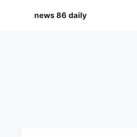
Skip
to
news 86 daily
content