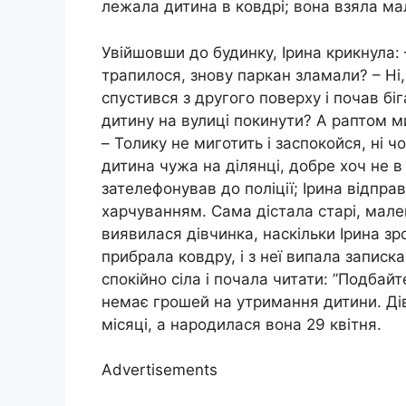
лежала дитина в ковдрі; вона взяла мал
Увійшовши до будинку, Ірина крикнула: –
трапилося, знову паркан зламали? – Ні,
спустився з другого поверху і почав бі
дитину на вулиці покинути? А раптом м
– Толику не миготить і заспокойся, ні
дитина чужа на ділянці, добре хоч не в 
зателефонував до поліції; Ірина відпра
харчуванням. Сама дістала старі, мален
виявилася дівчинка, наскільки Ірина зро
прибрала ковдру, і з неї випала записка
спокійно сіла і почала читати: ”Подбайт
немає грошей на утримання дитини. Дів
місяці, а народилася вона 29 квітня.
Advertisements