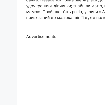
бачив. Незабаром Ірина звернулася до
удочеренням дівчинки; знайшли матір, в
мамою. Пройшло п’ять років, у Ірини з
прив’язаний до малюка, він її дуже по
Advertisements