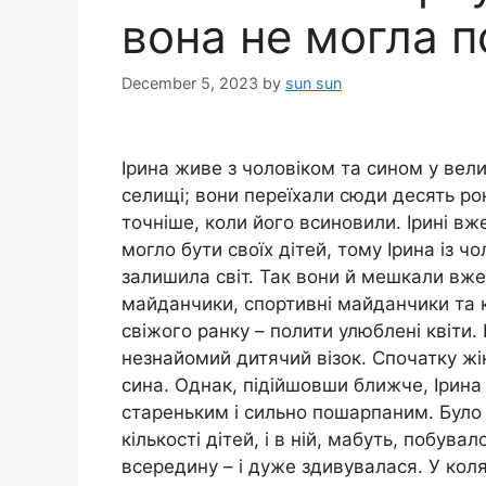
вона не могла п
December 5, 2023
by
sun sun
Ірина живе з чоловіком та сином у ве
селищі; вони переїхали сюди десять рок
точніше, коли його всиновили. Ірині вже
могло бути своїх дітей, тому Ірина із 
залишила світ. Так вони й мешкали вже 1
майданчики, спортивні майданчики та кі
свіжого ранку – полити улюблені квіти.
незнайомий дитячий візок. Спочатку жін
сина. Однак, підійшовши ближче, Ірина 
стареньким і сильно пошарпаним. Було 
кількості дітей, і в ній, мабуть, побув
всередину – і дуже здивувалася. У коля