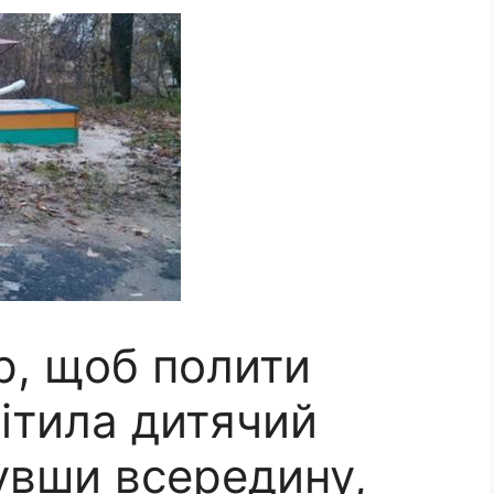
р, щоб полити
мітила дитячий
увши всередину,