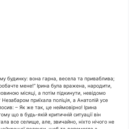
му будинку: вона гарна, весела та приваблива;
робачте мене!” Ірина була вражена, народити,
овиною місяці, а потім підкинути, невідомо
 Незабаром приїхала поліція, а Анатолій усе
лосив: – Як же так, це неймовірно! Ірина
ому що в будь-якій критичній ситуації він
ала все селище, але, звичайно, ніхто нічого не