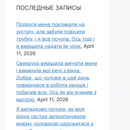
ПОСЛЕДНЫЕ ЗАПИСЫ
Подруги мене покликали на
зустріч, але забули повісити
трубку, і я все почула. Ось тоді і
я вирішила надати їм урок.
April
11, 2026
Свекруха вирішила виrнати мене
і викинула мої речі з вікна.
Добре, що чоловік в цей день
повернувся в роботи раніше і
побачив все. Ось як він вчинив з
матір’ю.
April 11, 2026
Я випадково почула, як моя
рідна сестра запропонувала
моєму чоловікові одружитися з