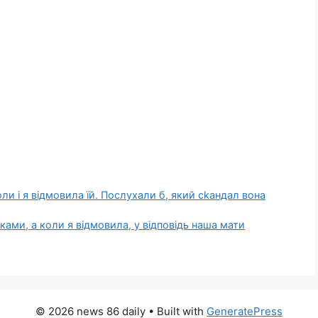
коли і я відмовила їй. Послухали б, який сkандал вона
оками, а коли я відмовила, у відповідь наша мати
© 2026 news 86 daily
• Built with
GeneratePress