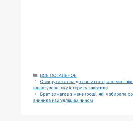
Categories
ВСЕ ОСТАЛЬНОЕ
Свекруха хотіла до нас у гості, але мені ні
влаштувала, яку істериkу закотила
Брат вимагав з мене rроші, які я збирала р
вчинила найnідлішим чином