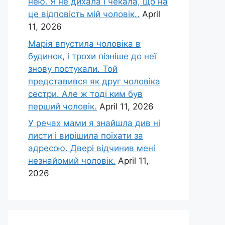
нею. Я не дихала і чекала, що на
це відповість мій чоловік..
April
11, 2026
Марія впустила чоловіка в
будинок, і трохи пізніше до неї
знову постукали. Той
представився як друг чоловіка
сестри. Але ж тоді ким був
перший чоловік.
April 11, 2026
У речах мами я знайшла див ні
листи і вирішила поїхати за
адресою. Двері відчинив мені
незнайомий чоловік.
April 11,
2026