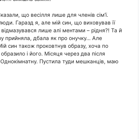
казали, що весілля лише для членів сім’ї.
люди. Гаразд я, але мій син, що виховував її
й відмазувався лише алі ментами – рідня?! Та й
ідну прийняла, дбала як про онучку… Але
Мій син також проковтнув образу, хоча по
образило і його. Місяця через два після
. Однокімнатну. Пустила туди мешканців, маю