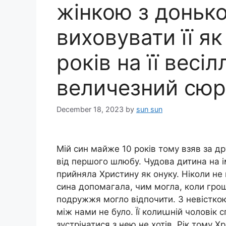
жінкою з донько
виховувати її як
років на її весіл
величезний сюр
December 18, 2023
by
sun sun
Мій син майже 10 років тому взяв за д
від першого шлюбу. Чудова дитина на ім
прийняла Христину як онуку. Ніколи не п
сина допомагала, чим могла, коли гро
подружжя могло відпочити. З невісткою
між нами не було. Її колиաній чоловік 
зустрічатися з нею не хотів. Рік тому 