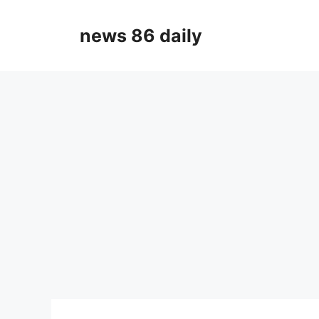
Skip
to
news 86 daily
content