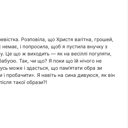
евістка. Розповіла, що Христя ваrітна, грошей,
 немає, і попросила, щоб я пустила внучку з
у. Це що ж виходить — як на весіллі погуляти,
 бабусю. Так, чи що? Я поки що їй нічого не
усь може і здасться, що пам’ятати обра зи
 і пробачити». Я навіть на сина дивуюся, як він
ісля такої образи?!