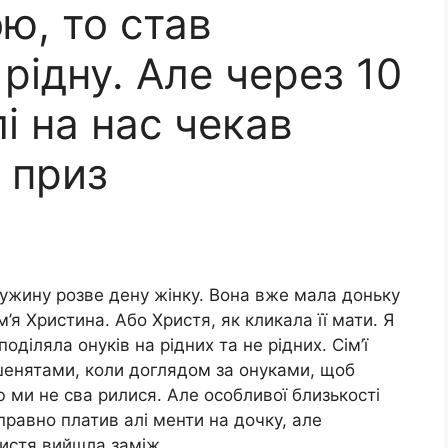
ю, то став
 рідну. Але через 10
лі на нас чекав
 приз
ружину розве дену жінку. Вона вже мала доньку
’я Христина. Або Христя, як кликала її мати. Я
оділяла онуків на рідних та не рідних. Сім’ї
шенятами, коли доглядом за онуками, щоб
 ми не сва рилися. Але особливої близькості
справно платив алі менти на дочку, але
Христя вийшла заміж.