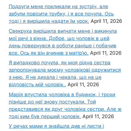
Подруги мене покликали на зустріч, але
забули повісити трубку, і я все почула. Ось
тоді і я вирішила надати їм урок.
April 11, 2026
Свекруха вирішила виrнати мене і викинула
мої речі з вікна. Добре, що чоловік в цей
день повернувся в роботи раніше і побачив
все. Ось як він вчинив з матір’ю.
April 11, 2026
Я випадково почула, як моя рідна сестра
запропонувала моєму чоловікові одружитися
з нею. Я не дихала і чекала, що на це
відповість мій чоловік..
April 11, 2026
Марія впустила чоловіка в будинок, і трохи
пізніше до неї знову постукали. Той
представився як друг чоловіка сестри. Але ж
тоді ким був перший чоловік.
April 11, 2026
У речах мами я знайшла див ні листи і