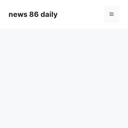
Skip
to
news 86 daily
Menu
content