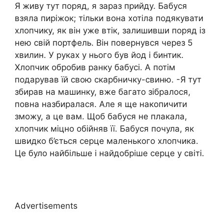
Я живу тут поряд, я зараз прийду. Бабуся
взяла пиріжок; тільки вона хотіла подякувати
хлопчику, як він уже втік, залишивши поряд із
нею свій портфель. Він повернувся через 5
хвилин. У руках у нього був йод і бинтик.
Хлопчик обробив ранку бабусі. А потім
подарував їй свою скарбничку-свиню. -Я тут
збирав на машинку, вже багато зібралося,
повна назбиралася. Але я ще накопичити
зможу, а це вам. Щоб бабуся не плакала,
хлопчик міцно обійняв її. Бабуся почула, як
швидко б’ється серце маленького хлопчика.
Це було найбільше і найдобріше серце у світі.
Advertisements