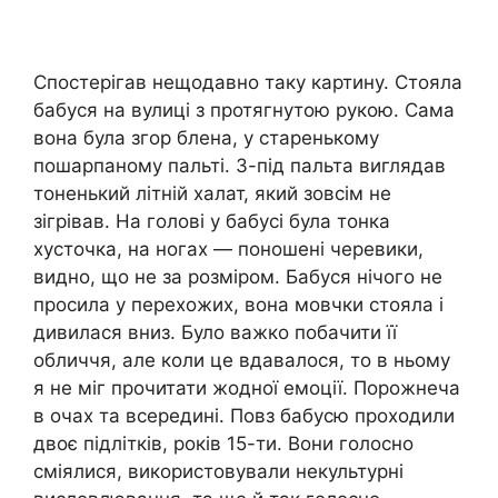
Спостерігав нещодавно таку картину. Стояла
бабуся на вулиці з протягнутою рукою. Сама
вона була згор блена, у старенькому
пошарпаному пальті. З-під пальта виглядав
тоненький літній халат, який зовсім не
зігрівав. На голові у бабусі була тонка
хусточка, на ногах — поношені черевики,
видно, що не за розміром. Бабуся нічого не
просила у перехожих, вона мовчки стояла і
дивилася вниз. Було важко побачити її
обличчя, але коли це вдавалося, то в ньому
я не міг прочитати жодної емоції. Порожнеча
в очах та всередині. Повз бабусю проходили
двоє підлітків, років 15-ти. Вони голосно
сміялися, використовували некультурні