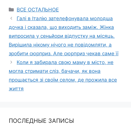
Categories
ВСЕ ОСТАЛЬНОЕ
Галі в Італію зателефонувала молодша
дочка і сказала, що виходить заміж. Жінка
випросила у сеньйори відпустку на місяць.
Вирішила нікому нічого не повідомляти, а
зробити сюрприз. Але сюрприз чекав саме її
Коли я забирала свою маму в місто, не
могла стримати сліз, бачачи, як вона
прощається зі своїм селом, де прожила все
життя
ПОСЛЕДНЫЕ ЗАПИСЫ