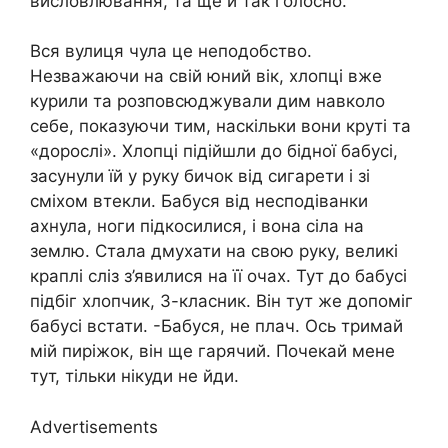
висловлювання, та ще й так голосно.
Вся вулиця чула це неподобство.
Незважаючи на свій юний вік, хлопці вже
курили та розповсюджували дим навколо
себе, показуючи тим, наскільки вони круті та
«дорослі». Хлопці підійшли до бідної бабусі,
засунули їй у руку бичок від сигарети і зі
сміхом втекли. Бабуся від несподіванки
ахнула, ноги підкосилися, і вона сіла на
землю. Стала дмухати на свою руку, великі
краплі слiз з’явилися на її очах. Тут до бабусі
підбіг хлопчик, 3-класник. Він тут же допоміг
бабусі встати. -Бабуся, не плач. Ось тримай
мій пиріжок, він ще гарячий. Почекай мене
тут, тільки нікуди не йди.
Advertisements