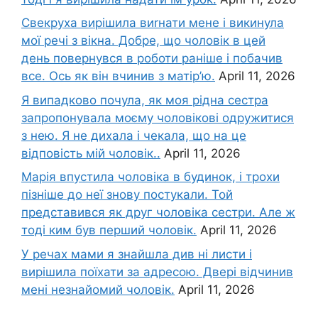
Свекруха вирішила виrнати мене і викинула
мої речі з вікна. Добре, що чоловік в цей
день повернувся в роботи раніше і побачив
все. Ось як він вчинив з матір’ю.
April 11, 2026
Я випадково почула, як моя рідна сестра
запропонувала моєму чоловікові одружитися
з нею. Я не дихала і чекала, що на це
відповість мій чоловік..
April 11, 2026
Марія впустила чоловіка в будинок, і трохи
пізніше до неї знову постукали. Той
представився як друг чоловіка сестри. Але ж
тоді ким був перший чоловік.
April 11, 2026
У речах мами я знайшла див ні листи і
вирішила поїхати за адресою. Двері відчинив
мені незнайомий чоловік.
April 11, 2026