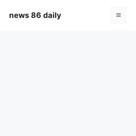
Skip
to
news 86 daily
Menu
content