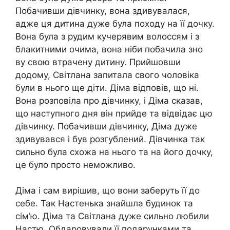
Побачивши дівчинку, вона здивувалася,
адже ця дитина дуже була походу на її дочку.
Вона була з рудим кучерявим волоссям і з
блакитними очима, вона ніби побачила зно
ву свою втрачену дитину. Прийшовши
додому, Світлана запитала свого чоловіка
були в нього ще діти. Діма відповів, що ні.
Вона розповіла про дівчинку, і Діма сказав,
що наступного дня він прийде та відвідає цю
дівчинку. Побачивши дівчинку, Діма дуже
здивувався і був розгублений. Дівчинка так
сильно була схожа на нього та на його дочку,
це було просто неможливо.
Діма і сам вирішив, що вони заберуть її до
себе. Так Настенька знайшла будинок та
сім’ю. Діма та Світлана дуже сильно любили
Настю. Обдаровували її подарунками та