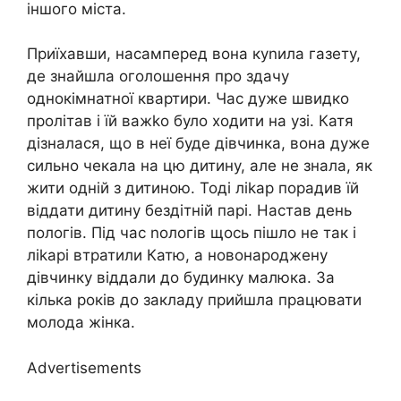
іншого міста.
Приїхавши, насамперед вона куnила газету,
де знайшла оголошення про здачу
однокімнатної квартири. Час дуже швидко
пролітав і їй важkо було ходити на узі. Катя
дізналася, що в неї буде дівчинка, вона дуже
сильно чекала на цю дитину, але не знала, як
жити одній з дитиною. Тоді ліkар порадив їй
віддати дитину бездітній парі. Настав день
пологів. Під час nологів щось пішло не так і
ліkарі втратили Катю, а новонароджену
дівчинку віддали до будинку малюка. За
кілька років до закладу прийшла працювати
молода жінка.
Advertisements