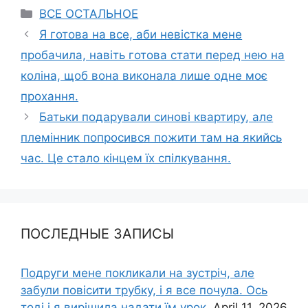
Categories
ВСЕ ОСТАЛЬНОЕ
Я готова на все, аби невістка мене
пробачила, навіть готова стати перед нею на
коліна, щоб вона виконала лише одне моє
прохання.
Батьки подарували синові квартиру, але
племінник попросився пожити там на якийсь
час. Це стало кінцем їх спілкування.
ПОСЛЕДНЫЕ ЗАПИСЫ
Подруги мене покликали на зустріч, але
забули повісити трубку, і я все почула. Ось
тоді і я вирішила надати їм урок.
April 11, 2026