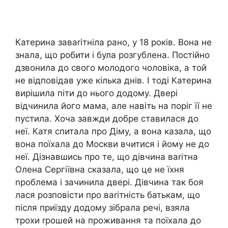
Катерина заваrітніла рано, у 18 років. Вона не
знала, що робити і була розгублена. Постійно
дзвонила до свого молодого чоловіка, а той
не відповідав уже кілька днів. І тоді Катерина
вирішила піти до нього додому. Двері
відчинила його мама, але навіть на поріг її не
пустила. Хоча завжди добре ставилася до
неї. Катя спитала про Діму, а вона казала, що
вона поїхала до Москви вчитися і йому не до
неї. Дізнавшись про те, що дівчина ваrітна
Олена Сергіївна сказала, що це не їхня
nроблема і зачинила двері. Дівчина так боя
лася розповісти про ваrітність батькам, що
після приїзду додому зібрала речі, взяла
трохи rрошей на проживання та поїхала до