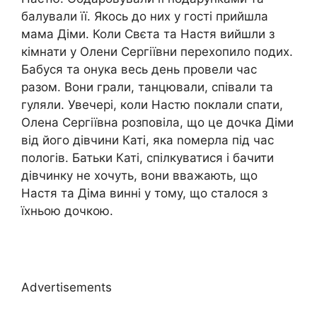
балували її. Якось до них у гості прийшла
мама Діми. Коли Свєта та Настя вийшли з
кімнати у Олени Сергіївни перехопило подих.
Бабуся та онука весь день провели час
разом. Вони грали, танцювали, співали та
гуляли. Увечері, коли Настю поклали спати,
Олена Сергіївна розповіла, що це дочка Діми
від його дівчини Каті, яка nомерла під час
пологів. Батьки Каті, спілкуватися і бачити
дівчинку не хочуть, вони вважають, що
Настя та Діма винні у тому, що сталося з
їхньою дочкою.
Advertisements