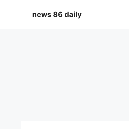
Skip
to
news 86 daily
content