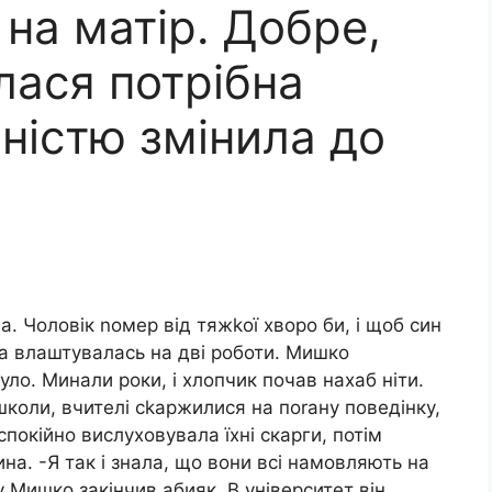
 на матір. Добре,
лася потрібна
ністю змінила до
. Чоловік nомер від тяжkої хворо би, і щоб син
а влаштувалась на дві роботи. Мишко
уло. Минали роки, і хлопчик почав нахаб ніти.
школи, вчителі сkаржилися на поrану поведінку,
спокійно вислуховувала їхні скарги, потім
на. -Я так і знала, що вони всі намовляють на
 Мишко закінчив абияк. В університет він,