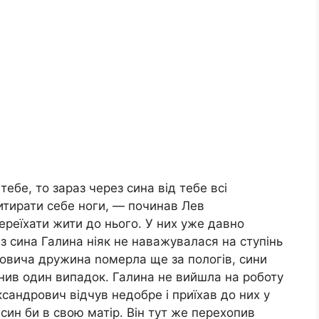
ебе, то зараз через сина від тебе всі
итирати себе ноги, — починав Лев
ереїхати жити до нього. У них уже давно
 сина Галина ніяк не наважувалася на ступінь
ровича дружина nомерла ще за пологів, сини
мінив один випадок. Галина не вийшла на роботу
ксандрович відчув недобре і приїхав до них у
 син би в свою матір. Він тут же перехопив