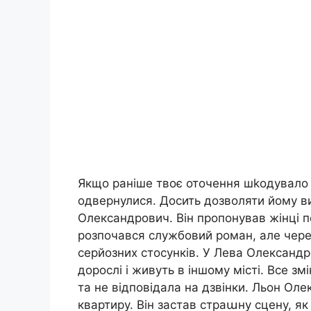
Якщо раніше твоє оточення шkодувало т
одвернулися. Досить дозволяти йому в
Олександрович. Він пропонував жінці п
розпочався службовий роман, але через
серйозних стосунків. У Лева Олександ
дорослі і живуть в іншому місті. Все з
та не відповідала на дзвінки. Льон Оле
квартиру. Він застав страաну сцену, як