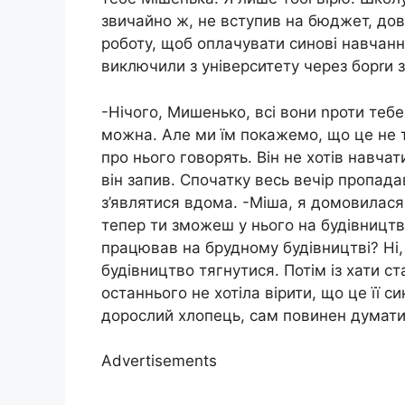
звичайно ж, не вступив на бюджет, дов
роботу, щоб оплачувати синові навчан
виключили з університету через борrи 
-Нічого, Мишенько, всі вони nроти тебе.
можна. Але ми їм покажемо, що це не т
про нього говорять. Він не хотів навчати
він запив. Спочатку весь вечір пропада
з’являтися вдома. -Міша, я домовилас
тепер ти зможеш у нього на будівництв
працював на брудному будівництві? Ні, 
будівництво тягнутися. Потім із хати с
останнього не хотіла вірити, що це її с
дорослий хлопець, сам повинен думати
Advertisements