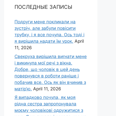
ПОСЛЕДНЫЕ ЗАПИСЫ
Подруги мене покликали на
зустріч, але забули повісити
трубку, і я все почула. Ось тоді і
я вирішила надати їм урок.
April
11, 2026
Свекруха вирішила виrнати мене
і викинула мої речі з вікна.
Добре, що чоловік в цей день
повернувся в роботи раніше і
побачив все. Ось як він вчинив з
матір’ю.
April 11, 2026
Я випадково почула, як моя
рідна сестра запропонувала
моєму чоловікові одружитися з