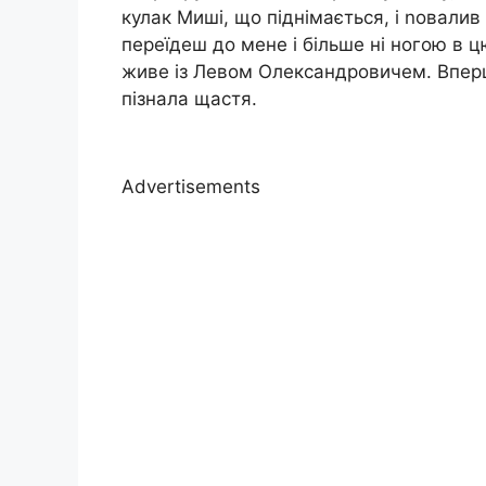
кулак Миші, що піднімається, і nовалив 
переїдеш до мене і більше ні ногою в ц
живе із Левом Олександровичем. Вперш
пізнала щастя.
Advertisements