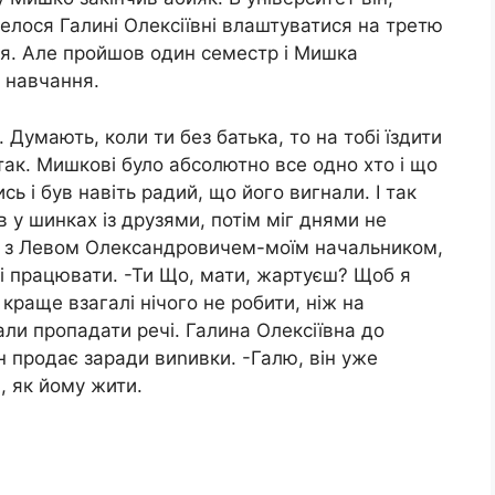
елося Галині Олексіївні влаштуватися на третю
ня. Але пройшов один семестр і Мишка
з навчання.
 Думають, коли ти без батька, то на тобі їздити
ак. Мишкові було абсолютно все одно хто і що
сь і був навіть радий, що його вигнали. І так
в у шинках із друзями, потім міг днями не
я з Левом Олександровичем-моїм начальником,
і працювати. -Ти Що, мати, жартуєш? Щоб я
краще взагалі нічого не робити, ніж на
тали пропадати речі. Галина Олексіївна до
ин продає заради виnивки. -Галю, він уже
, як йому жити.