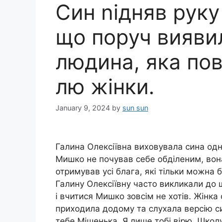
Син nідняв руку
що поруч вияви
людина, яка пов
лю жінки.
January 9, 2024
by
sun sun
Галина Олексіївна виховувала сина одна
Мишко не почував себе обділеним, вон
отримував усі блага, які тільки можна б
Галину Олексіївну часто викликали до 
і вчитися Мишко зовсім не хотів. Жінка 
приходила додому та слухала версію си
тебе Мішенька. Я лише тобі вірю. Школу