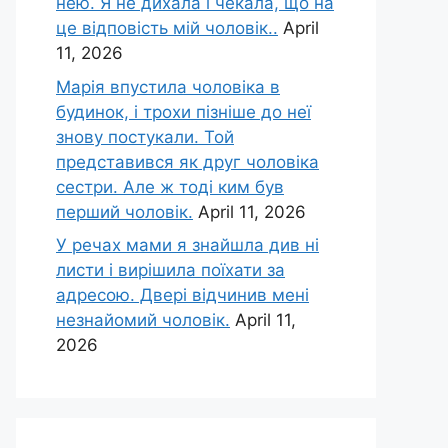
нею. Я не дихала і чекала, що на
це відповість мій чоловік..
April
11, 2026
Марія впустила чоловіка в
будинок, і трохи пізніше до неї
знову постукали. Той
представився як друг чоловіка
сестри. Але ж тоді ким був
перший чоловік.
April 11, 2026
У речах мами я знайшла див ні
листи і вирішила поїхати за
адресою. Двері відчинив мені
незнайомий чоловік.
April 11,
2026