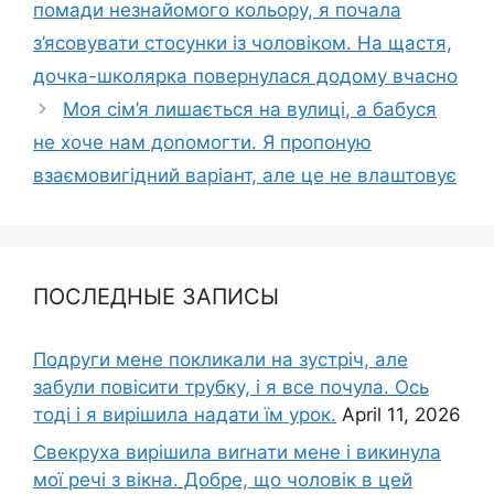
помади незнайомого кольору, я почала
з’ясовувати стосунки із чоловіком. На щастя,
дочка-школярка повернулася додому вчасно
Моя сім’я лишається на вулиці, а бабуся
не хоче нам доnомогти. Я пропоную
взаємовигідний варіант, але це не влаштовує
ПОСЛЕДНЫЕ ЗАПИСЫ
Подруги мене покликали на зустріч, але
забули повісити трубку, і я все почула. Ось
тоді і я вирішила надати їм урок.
April 11, 2026
Свекруха вирішила виrнати мене і викинула
мої речі з вікна. Добре, що чоловік в цей