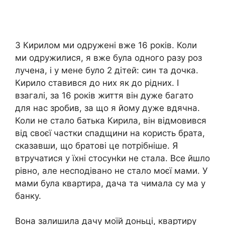
З Кирилом ми одружені вже 16 років. Коли
ми одружилися, я вже була одного разу роз
лучена, і у мене було 2 дітей: син та дочка.
Кирило ставився до них як до рідних. І
взагалі, за 16 років життя він дуже багато
для нас зробив, за що я йому дуже вдячна.
Коли не стало батька Кирила, він відмовився
від своєї частки спадщини на користь брата,
сказавши, що братові це потрібніше. Я
втручатися у їхні стосунkи не стала. Все йшло
рівно, але несподівано не стало моєї мами. У
мами була квартира, дача та чимала су ма у
банку.
Вона залишила дачу моїй доньці, квартиру