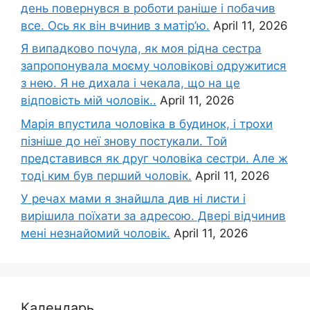
день повернувся в роботи раніше і побачив
все. Ось як він вчинив з матір’ю.
April 11, 2026
Я випадково почула, як моя рідна сестра
запропонувала моєму чоловікові одружитися
з нею. Я не дихала і чекала, що на це
відповість мій чоловік..
April 11, 2026
Марія впустила чоловіка в будинок, і трохи
пізніше до неї знову постукали. Той
представився як друг чоловіка сестри. Але ж
тоді ким був перший чоловік.
April 11, 2026
У речах мами я знайшла див ні листи і
вирішила поїхати за адресою. Двері відчинив
мені незнайомий чоловік.
April 11, 2026
Календарь