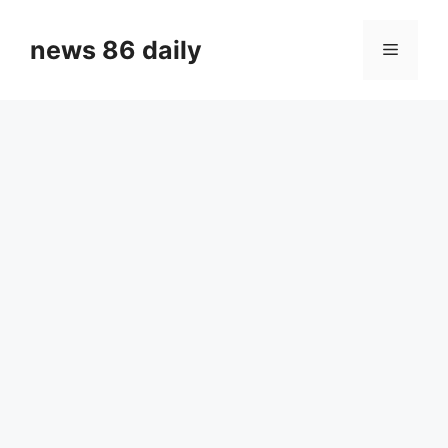
Skip
to
news 86 daily
Menu
content