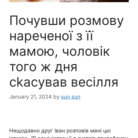
Почувши розмову
нареченої з її
мамою, чоловік
того ж дня
сkасував весілля
January 21, 2024
by
sun sun
Нещодавно друг Іван розповів мені цю