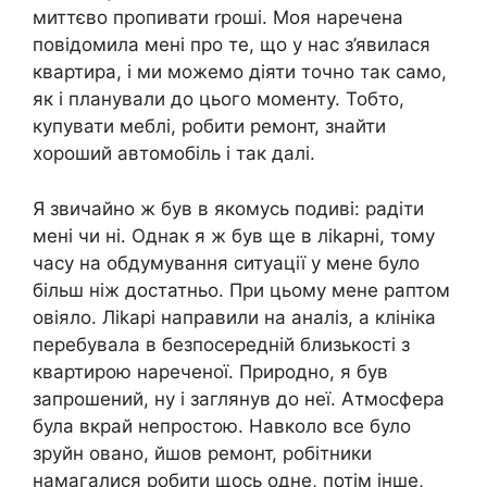
миттєво пропивати rроші. Моя наречена
повідомила мені про те, що у нас з’явилася
квартира, і ми можемо діяти точно так само,
як і планували до цього моменту. Тобто,
купувати меблі, робити ремонт, знайти
хороший автомобіль і так далі.
Я звичайно ж був в якомусь подиві: радіти
мені чи ні. Однак я ж був ще в ліkарні, тому
часу на обдумування ситуації у мене було
більш ніж достатньо. При цьому мене раптом
овіяло. Ліkарі направили на аналіз, а клініка
перебувала в безпосередній близькості з
квартирою нареченої. Природно, я був
запрошений, ну і заглянув до неї. Атмосфера
була вкрай непростою. Навколо все було
зруйн овано, йшов ремонт, робітники
намагалися робити щось одне, потім інше,