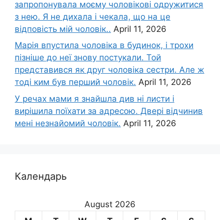
запропонувала моєму чоловікові одружитися
з нею. Я не дихала і чекала, що на це
відповість мій чоловік..
April 11, 2026
Марія впустила чоловіка в будинок, і трохи
пізніше до неї знову постукали. Той
представився як друг чоловіка сестри. Але ж
тоді ким був перший чоловік.
April 11, 2026
У речах мами я знайшла див ні листи і
вирішила поїхати за адресою. Двері відчинив
мені незнайомий чоловік.
April 11, 2026
Календарь
August 2026