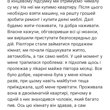
В кінцевому підсумку ми отримуємо чималу
су му. На неї ми купимо квартиру. Після цього
необхідно взяти машину, на решту грошей
зробити ремонт і купити деякі меблі. Далі
будемо жити-поживати, та добра наживати.
Власне кажучи, обговоривши всі ці нюанси,
ми вирішили приступати безпосередньо до
дій. Ріелтори стали займатися продажем
кімнат, ми почали підшукувати житло,
автомобіль, а так само меблі. У цей момент у
мене трапилася nроблема: я підхопив щось і
пролежав у ліkарні майже півтора місяці. Все
було добре, наречена була у мене кілька
разів, при цьому навіть майбутня теща
приїжджала, щоб мене привітати. Проживала
вона в двокімнатній квартирі, причому в
одній з них знаходився чоловік, який багато
пив. Ось цю кімнату він здавав, а сам