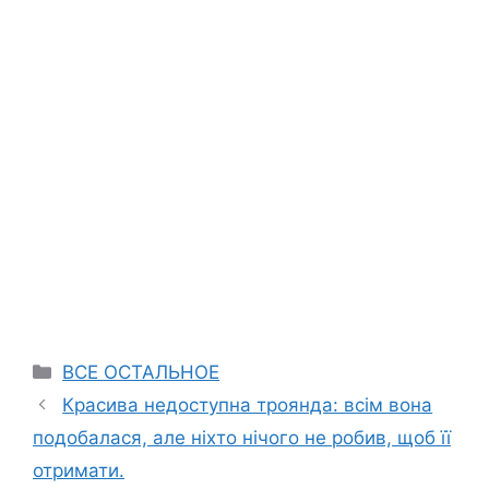
Categories
ВСЕ ОСТАЛЬНОЕ
Красива недоступна троянда: всім вона
подобалася, але ніхто нічого не робив, щоб її
отримати.