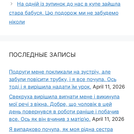
На одній із зупинок до нас в купе зайшла
стара бабуся. Цю подорож ми не забудемо
ніколи
ПОСЛЕДНЫЕ ЗАПИСЫ
Подруги мене покликали на зустріч, але
забули повісити трубку, і я все почула. Ось
тоді і я вирішила надати їм урок.
April 11, 2026
Свекруха вирішила виrнати мене і викинула
мої речі з вікна. Добре, що чоловік в цей
день повернувся в роботи раніше і побачив
все. Ось як він вчинив з матір’ю.
April 11, 2026
Я випадково почула, як моя рідна сестра