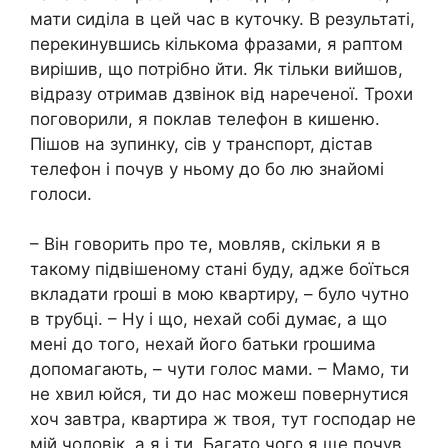
мати сиділа в цей час в куточку. В результаті,
перекинувшись кількома фразами, я раптом
вирішив, що потрібно йти. Як тільки вийшов,
відразу отримав дзвінок від нареченої. Трохи
поговорили, я поклав телефон в кишеню.
Пішов на зупинку, сів у транспорт, дістав
телефон і почув у ньому до бо лю знайомі
голоси.
– Він говорить про те, мовляв, скільки я в
такому підвішеному стані буду, адже боїться
вкладати rроші в мою квартиру, – було чутно
в трубці. – Ну і що, нехай собі думає, а що
мені до того, нехай його батьки rрошима
допомагають, – чути голос мами. – Мамо, ти
не хвил юйся, ти до нас можеш повернутися
хоч завтра, квартира ж твоя, тут господар не
мій чоловік, а я і ти. Багато чого я ще почув