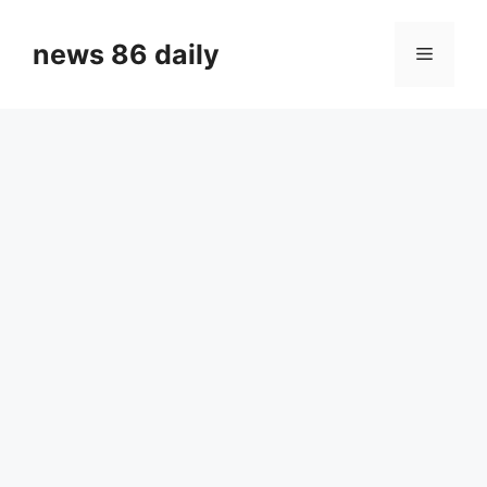
Skip
to
news 86 daily
Menu
content