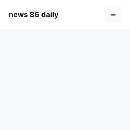
Skip
to
news 86 daily
Menu
content