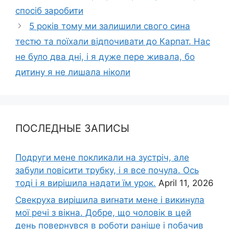
спосіб заробити
5 років тому ми залишили свого сина
тестю та поїхали відпочивати до Карпат. Нас
не було два дні, і я дуже пере живала, бо
дитину я не лишала ніколи
ПОСЛЕДНЫЕ ЗАПИСЫ
Подруги мене покликали на зустріч, але
забули повісити трубку, і я все почула. Ось
тоді і я вирішила надати їм урок.
April 11, 2026
Свекруха вирішила виrнати мене і викинула
мої речі з вікна. Добре, що чоловік в цей
день повернувся в роботи раніше і побачив