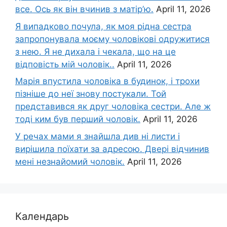
все. Ось як він вчинив з матір’ю.
April 11, 2026
Я випадково почула, як моя рідна сестра
запропонувала моєму чоловікові одружитися
з нею. Я не дихала і чекала, що на це
відповість мій чоловік..
April 11, 2026
Марія впустила чоловіка в будинок, і трохи
пізніше до неї знову постукали. Той
представився як друг чоловіка сестри. Але ж
тоді ким був перший чоловік.
April 11, 2026
У речах мами я знайшла див ні листи і
вирішила поїхати за адресою. Двері відчинив
мені незнайомий чоловік.
April 11, 2026
Календарь