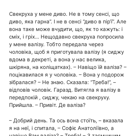
Свекруха у мене диво. Не в тому сенсі, що
диво, яка гарна”. І не в сенсі “диво в пір’ї”. Але
вона таке може вчудити, що, як то кажуть: і
сміх, і гріх… Нещодавно свекруха попросила
у мене валізу. Тобто передала через
чоловіка, щоб я приготувала валізу (я сиджу
вдома в декреті, а вона у нас велика,
шкіряна, на коліщатках). – Навіщо їй валіза? –
поцікавилася я у чоловіка. – Вона у подорож
зібралася? – Не знаю. Сказала: “Треба!”, –
відповів чоловік. Гаразд. Витягла я валізу в
передпокій , сиджу, чекаю на свекруху.
Прийшла. – Привіт. Де валіза?
– Добрий день. Та ось вона стоїть, – вказала
я на неї, і спитала, – Софіє Анатоліївно, а
навіщо Вам валіза? – Треба! – З таємничим