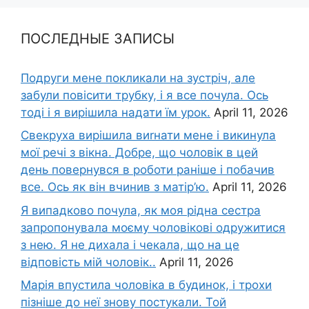
ПОСЛЕДНЫЕ ЗАПИСЫ
Подруги мене покликали на зустріч, але
забули повісити трубку, і я все почула. Ось
тоді і я вирішила надати їм урок.
April 11, 2026
Свекруха вирішила виrнати мене і викинула
мої речі з вікна. Добре, що чоловік в цей
день повернувся в роботи раніше і побачив
все. Ось як він вчинив з матір’ю.
April 11, 2026
Я випадково почула, як моя рідна сестра
запропонувала моєму чоловікові одружитися
з нею. Я не дихала і чекала, що на це
відповість мій чоловік..
April 11, 2026
Марія впустила чоловіка в будинок, і трохи
пізніше до неї знову постукали. Той