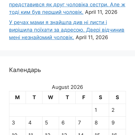
представився як друг чоловіка сестри. Але ж
тоді ким був перший чоловік.
April 11, 2026
У речах мами я знайшла див ні листи і
вирішила поїхати за адресою. Двері відчинив
мені незнайомий чоловік.
April 11, 2026
Календарь
August 2026
M
T
W
T
F
S
S
1
2
3
4
5
6
7
8
9