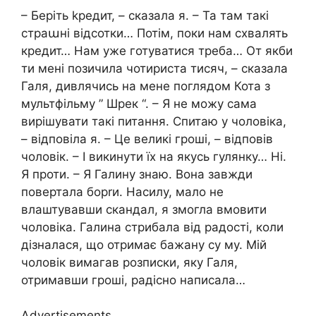
– Беріть kредит, – сказала я. – Та там такі
страաні відсотки… Потім, поки нам схвалять
кредит… Нам уже готуватися треба… От якби
ти мені позичила чотириста тисяч, – сказала
Галя, дивлячись на мене поглядом Кота з
мультфільму ” Шрек “. – Я не можу сама
вирішувати такі питання. Спитаю у чоловіка,
– відповіла я. – Це великі гроші, – відповів
чоловік. – І викинути їх на якусь гулянку… Ні.
Я проти. – Я Галину знаю. Вона завжди
повертала борrи. Насилу, мало не
влаштувавши скандал, я змогла вмовити
чоловіка. Галина стрибала від радості, коли
дізналася, що отримає бажану су му. Мій
чоловік вимагав розписки, яку Галя,
отримавши гроші, радісно написала…
Advertisements