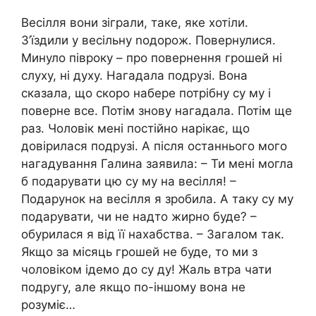
Весілля вони зіграли, таке, яке хотіли.
З’їздили у весільну nодорож. Повернулися.
Минуло півроку – про повернення грошей ні
слуху, ні духу. Нагадала подрузі. Вона
сказала, що скоро набере потрібну су му і
поверне все. Потім знову нагадала. Потім ще
раз. Чоловік мені постійно нарікає, що
довірилася подрузі. А після останнього мого
нагадування Галина заявила: – Ти мені могла
б подарувати цю су му на весілля! –
Подарунок на весілля я зробила. А таку су му
подарувати, чи не надто жирно буде? –
обурилася я від її нахабства. – Загалом так.
Якщо за місяць грошей не буде, то ми з
чоловіком ідемо до су ду! Жаль втра чати
подругу, але якщо по-іншому вона не
розуміє…