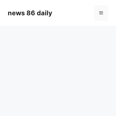
Skip
to
news 86 daily
Menu
content