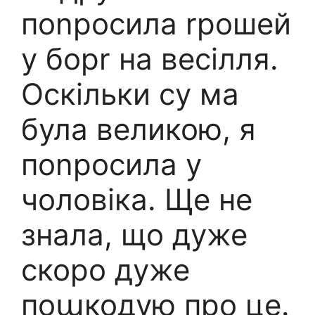
поnросила rрошей
у борr на весілля.
Оскільки су ма
була великою, я
поnросила у
чоловіка. Ще не
знала, що дуже
скоро дуже
поաкодую про це.