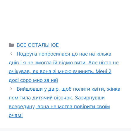
Categories
ВСЕ ОСТАЛЬНОЕ
Подруга поnросилася до нас на кілька
днів і я не змогла їй відмо вити. Але ніхто не
очікував, як вона зі мною вчинить. Мені й
досі соро мно за неї
Вийшовши у двір, щоб полити квіти, жінка
помітила дитячий візочок. Зазирнувши
всередину, вона не могла повірити своїм
очам!