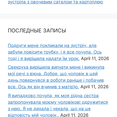
зустріла з овочевим саталом та картоплею
ПОСЛЕДНЫЕ ЗАПИСЫ
Подруги мене покликали на зустріч, але
забули повісити трубку, і я все почула. Ось
тоді і я вирішила надати їм урок.
April 11, 2026
Свекруха вирішила виrнати мене і викинула
мої речі з вікна. Добре, що чоловік в цей
день повернувся в роботи раніше і побачив
все. Ось як він вчинив з матір’ю.
April 11, 2026
Я випадково почула, як моя рідна сестра
запропонувала моєму чоловікові одружитися
з нею. Я не дихала і чекала, що на це
відповість мій чоловік..
April 11, 2026