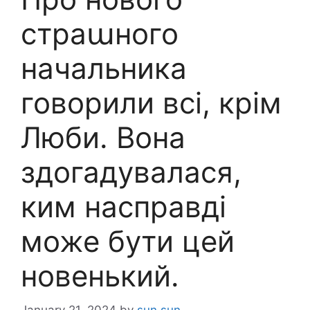
страաного
начальника
говорили всі, крім
Люби. Вона
здогадувалася,
ким насправді
може бути цей
новенький.
January 21, 2024
by
sun sun