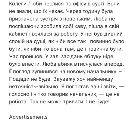
Колеги Люби неслися по офісу в суєті. Вони
не знали, що їх чекає. Через годину була
призначена зустріч з новеньким. Люба не
поспішаючи зробила собі каву, пішла в свій
кабінет і взялася за роботу. У неї був дивний
спокій на душі, як ніби все так і повинно було
бути, як ніби-то вона там, де і повинна бути.
Час пройшов. У залі засідань яблуку ніде
було впасти. Люба абияк втиснулася вперед.
Її погляд зупинився на новому начальнику. –
Пощади не буде. Зауважу хоч найменшу
неточність-звільню. Я погортав ваші звіти, —
голосно і чітко говорив начальник, — це не
робота. Так не може тривати. І не буде!
Advertisements