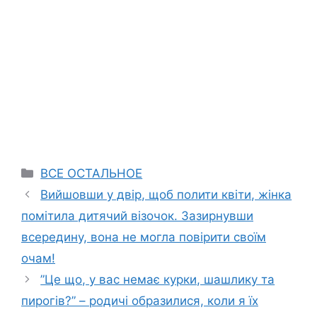
Categories
ВСЕ ОСТАЛЬНОЕ
Вийшовши у двір, щоб полити квіти, жінка
помітила дитячий візочок. Зазирнувши
всередину, вона не могла повірити своїм
очам!
”Це що, у вас немає курки, шашлику та
пирогів?” – родичі образилися, коли я їх