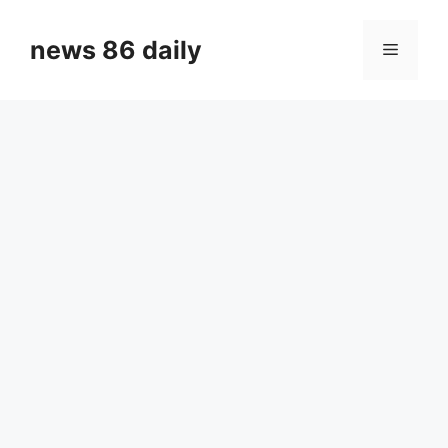
Skip
to
news 86 daily
Menu
content