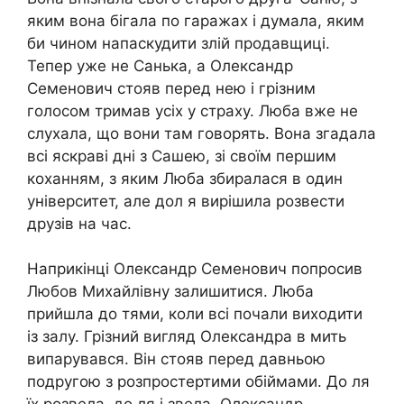
яким вона бігала по гаражах і думала, яким
би чином напаскудити злій продавщиці.
Тепер уже не Санька, а Олександр
Семенович стояв перед нею і грізним
голосом тримав усіх у страху. Люба вже не
слухала, що вони там говорять. Вона згадала
всі яскраві дні з Сашею, зі своїм першим
коханням, з яким Люба збиралася в один
університет, але дол я вирішила розвести
друзів на час.
Наприкінці Олександр Семенович попросив
Любов Михайлівну залишитися. Люба
прийшла до тями, коли всі почали виходити
із залу. Грізний вигляд Олександра в мить
випарувався. Він стояв перед давньою
подругою з розпростертими обіймами. До ля