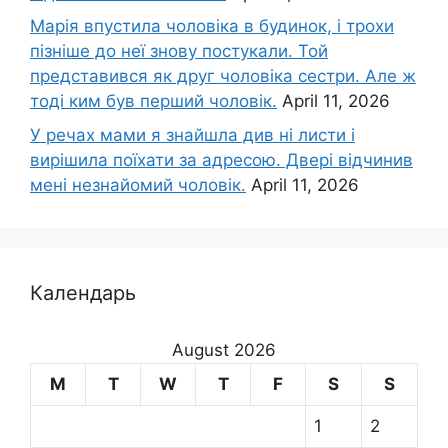
Марія впустила чоловіка в будинок, і трохи
пізніше до неї знову постукали. Той
представився як друг чоловіка сестри. Але ж
тоді ким був перший чоловік.
April 11, 2026
У речах мами я знайшла див ні листи і
вирішила поїхати за адресою. Двері відчинив
мені незнайомий чоловік.
April 11, 2026
Календарь
August 2026
M
T
W
T
F
S
S
1
2