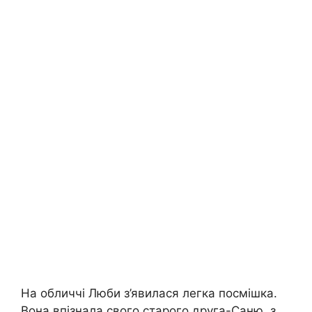
На обличчі Люби з’явилася легка посмішка.
Вона впізнала свого старого друга-Саню, з