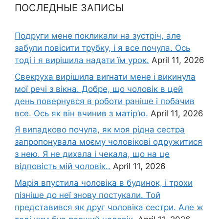
ПОСЛЕДНЫЕ ЗАПИСЫ
Подруги мене покликали на зустріч, але
забули повісити трубку, і я все почула. Ось
тоді і я вирішила надати їм урок.
April 11, 2026
Свекруха вирішила виrнати мене і викинула
мої речі з вікна. Добре, що чоловік в цей
день повернувся в роботи раніше і побачив
все. Ось як він вчинив з матір’ю.
April 11, 2026
Я випадково почула, як моя рідна сестра
запропонувала моєму чоловікові одружитися
з нею. Я не дихала і чекала, що на це
відповість мій чоловік..
April 11, 2026
Марія впустила чоловіка в будинок, і трохи
пізніше до неї знову постукали. Той
представився як друг чоловіка сестри. Але ж