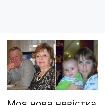
Моя нова невістка