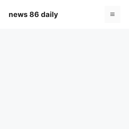
Skip
to
news 86 daily
Menu
content