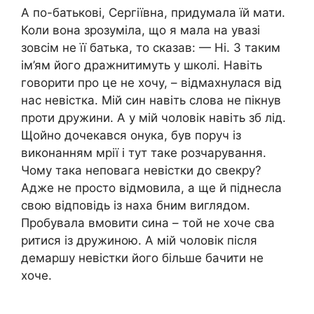
А по-батькові, Сергіївна, придумала їй мати.
Коли вона зрозуміла, що я мала на увазі
зовсім не її батька, то сказав: — Ні. З таким
ім’ям його дражнитимуть у школі. Навіть
говорити про це не хочу, – відмахнулася від
нас невістка. Мій син навіть слова не пікнув
проти дружини. А у мій чоловік навіть зб лід.
Щойно дочекався онука, був поруч із
виконанням мрії і тут таке розчарування.
Чому така неповага невістки до свекру?
Адже не просто відмовила, а ще й піднесла
свою відповідь із наха бним виглядом.
Пробувала вмовити сина – той не хоче сва
ритися із дружиною. А мій чоловік після
демаршу невістки його більше бачити не
хоче.