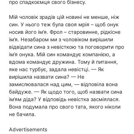
про спадкоємця свого бізнесу.
Мій чоловік зрадів цій новині не менше, ніж
син. У нього теж була своя мрія – щоб онук
носив його ім’я. Фрол – старовинне, рідкісне
ім’я. Незабаром ми з чоловіком вирішили
відвідати сина з невісткою та поговорити про
ім’я онука. Мій син командує компанією, а
вдома командує дружина. Тому й питання,
яке нас турбує, задала невістці. — Як
вирішила назвати сина? — Не
замислювалася над цим, — відповіла вона
байдуже. — Як щодо того, щоб назвати сина
ім’ям діда? У відповідь невістка засміялася.
Вона подумала про свого тата, якого ніколи
не бачила.
Advertisements