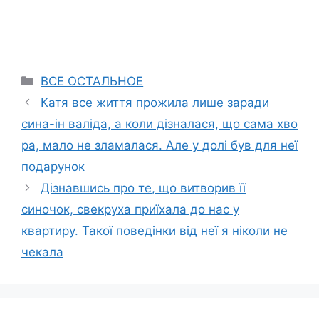
Categories
ВСЕ ОСТАЛЬНОЕ
Катя все життя прожила лише заради
сина-ін валіда, а коли дізналася, що сама хво
ра, мало не зламалася. Але у долі був для неї
подарунок
Дізнавшись про те, що витворив її
синочок, свекруха приїхала до нас у
квартиру. Такої поведінки від неї я ніколи не
чекала