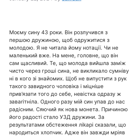
Моєму сину 43 роки. Він розлучився з
першою дружиною, щоб одружитися з
молодою. Я не читала йому нотації. Чи не
маленький вже. На мене, головне, що він
сам щасливий. Те, що молода вийшла заміж
чисто через гроші сина, не викликало сумніву
ні в кого зі знайомих. Щоб не випустити з рук
такого завидного чоловіка і міцніше
прив’язати того до себе, невістка одразу ж
заваrітніла. Одного разу мій син упав до нас
радісним. Сяючий як нова монета. Причиною
його радості стало УЗД дружини. За
результатами обстеження ліkарі сказали, що
народиться хлопчик. Адже він завжди мріяв