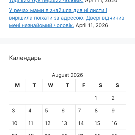
тоді ким був перший чоловік.
April 11, 2026
У речах мами я знайшла див ні листи і
вирішила поїхати за адресою. Двері відчинив
мені незнайомий чоловік.
April 11, 2026
Календарь
August 2026
M
T
W
T
F
S
S
1
2
3
4
5
6
7
8
9
10
11
12
13
14
15
16