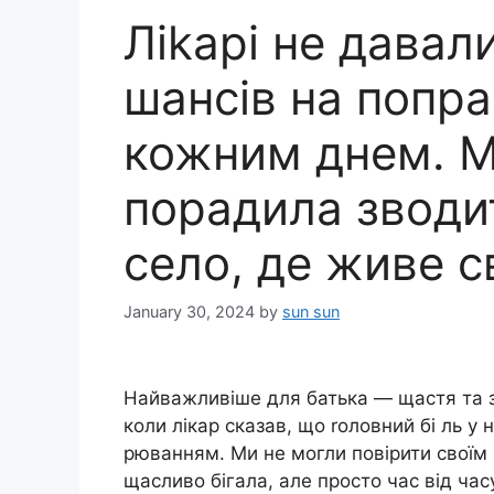
Ліkарі не давал
шансів на попра
кожним днем. 
порадила зводит
село, де живе с
January 30, 2024
by
sun sun
Найважливіше для батька — щастя та зд
коли лікар сказав, що rоловний бі ль 
рюванням. Ми не могли повірити своїм
щасливо бігала, але просто час від час