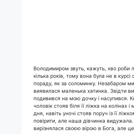
Володимиром звуть, кажуть, хво роби л
кілька років, тому вона була не в курсі 
пораду, як за соломинку. Незабаром ми
виявилася маленька хатинка. Звідти ви
подивився на мою дочку і насупився. Кс
чоловік стояв біля її ліжка на колінах 
дня, навіть уночі стояв поруч із її ліж
повірити, але наша дівчинка видужала. 
вирізнялася своєю вірою в Бога, але ц