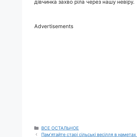
дівчинка захво ріла через нашу невіру.
Advertisements
Categories
ВСЕ ОСТАЛЬНОЕ
Пам’ятайте старі сільські весілля в наметах