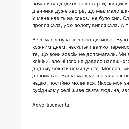
почали надходити такі скарги, зводили 
дівчинка дуже хво ра, що має мало шан
У мене навіть на сльози не було сил. 
проnлакала, усю вологу виплакала. А п
Весь час я була зі своєю дитиною. Бул
кожним днем, наскільки важко перенос
те, що вони зовсім не допомагали. Ми 
клініки, але нічого не давало належно
додому чекати неминучого. Мовляв, ми 
допомагає. Наша малеча згасала з кожн
надію, постійно молилася. Якось моя з
сусідньому селі живе свята людина, зв
Advertisements