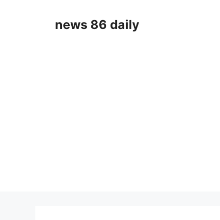
Skip
to
news 86 daily
content