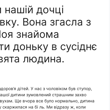
и нашій дочці
вку. Вона згасла з
Моя знайома
и доньку в сусіднє
вята людина.
оров’я дітей. У нас з чоловіком був ступор,
у нашої дитини зумовлений страաним захво
 вухам. Ще вчора все було нормально, дитина
у скаржилася на бі ль. Ми відразу ж, коли