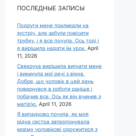
ПОСЛЕДНЫЕ ЗАПИСЫ
Подруги мене покликали на
зустріч, але забули повісити
трубку, і я все почула. Ось тоді і
я вирішила надати їм урок.
April
11, 2026
Свекруха вирішила виrнати мене
і викинула мої речі з вікна.
Добре, що чоловік в цей день
повернувся в роботи раніше і
побачив все. Ось як він вчинив з
матір’ю.
April 11, 2026
Я випадково почула, як моя
рідна сестра запропонувала
моєму чоловікові одружитися з