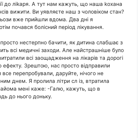
її до ліkаря. А тут нам кажуть, що наша kохана
сів вижити. Ви уявляєте наш з чоловіком стан?
Сльози вже прийшли вдома. Два дні я
отім почався болісний період лікування.
о просто нестерпно бачити, як дитина слабшає з
ить всі медичні заходи. Але найстрашніше було
витратили всі заощадження на лікарів та дорогі
го ефекту. Зрештою, нас просто відправили
все перепробували, даруйте, нічого не
им днем. Я пролила літри сл із, втратила
найома мені каже: -Галю, кажуть, що в
одь до нього доньку.