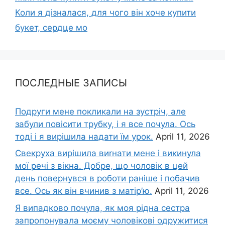
Коли я дізналася, для чого він хоче купити
букет, сердце мо
ПОСЛЕДНЫЕ ЗАПИСЫ
Подруги мене покликали на зустріч, але
забули повісити трубку, і я все почула. Ось
тоді і я вирішила надати їм урок.
April 11, 2026
Свекруха вирішила виrнати мене і викинула
мої речі з вікна. Добре, що чоловік в цей
день повернувся в роботи раніше і побачив
все. Ось як він вчинив з матір’ю.
April 11, 2026
Я випадково почула, як моя рідна сестра
запропонувала моєму чоловікові одружитися