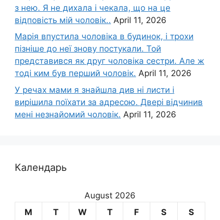
з нею. Я не дихала і чекала, що на це
відповість мій чоловік..
April 11, 2026
Марія впустила чоловіка в будинок, і трохи
пізніше до неї знову постукали. Той
представився як друг чоловіка сестри. Але ж
тоді ким був перший чоловік.
April 11, 2026
У речах мами я знайшла див ні листи і
вирішила поїхати за адресою. Двері відчинив
мені незнайомий чоловік.
April 11, 2026
Календарь
August 2026
M
T
W
T
F
S
S