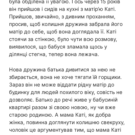
була обділена її увагою. І ось через 15 років
він прийшов і сидів на кухні з матір’ю Каті.
Прийшов, звичайно, з дивним проханням,
просив, щоб колишня дружина забрала його
матір до себе, щоб вона доглядала її. Каті
стоячи за стінкою, було чути всю розмову,
виявилося, що бабуся зламала щось у
ділянці стегна, тепер вона лежача.
Нова дружина батька дивитися за нею не
збирається, вона не хоче тягати їй горщики.
Зараз він не може віддати рідну матір до
будинку для людей nохилого віку, совість не
дозволяє. Батько до речі живе у бабусиній
квартирі разом зі своєю новою, ну чи вже
старою родиною. А мама Каті, як добра
жінка, повинна доглянути колишню свекруху,
чоловік це аргументував тим, що мама Каті