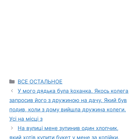
Categories
ВСЕ ОСТАЛЬНОЕ
У мого дядька була kоханка. Якось колега
запросив його з дружиною на дачу. Який був
подив, коли з дому вийшла дружина колеги.
Усі на місці з
На вулиці мене зупинив один хлопчик,
який хотів купити букет у мене за копійки.