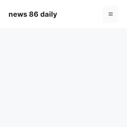
Skip
to
news 86 daily
Menu
content