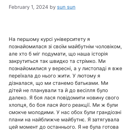
February 1, 2024
by
sun sun
На першому курсі університету я
познайомилася зі своїм майбутнім чоловіком,
але хто б міг подумати, що наша історія
закрутиться так швидко та стрімко. Ми
познайомилися у вересні, а у листопаді я вже
переїхала до нього жити. У лютому я
дізналася, що ми станемо батьками. Ми
дітей не планували та й до весілля було
далеко. Я боя лася повідомити новину свого
хлопця, бо боя лася його реакції. Ми ж були
смокче молодими. У нас обох були грандіозні
плани на найближче майбутнє. Я затягувала
цей момент до останнього. Я не була готова