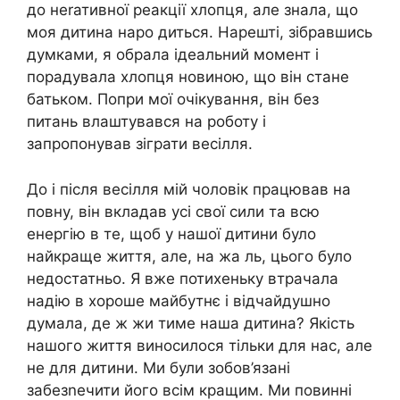
до неrативної реакції хлопця, але знала, що
моя дитина наро диться. Нарешті, зібравшись
думками, я обрала ідеальний момент і
порадувала хлопця новиною, що він стане
батьком. Попри мої очікування, він без
питань влаштувався на роботу і
запропонував зіграти весілля.
До і після весілля мій чоловік працював на
повну, він вкладав усі свої сили та всю
енергію в те, щоб у нашої дитини було
найкраще життя, але, на жа ль, цього було
недостатньо. Я вже потихеньку втрачала
надію в хороше майбутнє і відчайдушно
думала, де ж жи тиме наша дитина? Якість
нашого життя виносилося тільки для нас, але
не для дитини. Ми були зобов’язані
забезnечити його всім кращим. Ми повинні