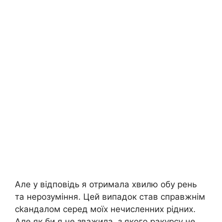
Але у відповідь я отримала хвилю обу рень
та нерозуміння. Цей випадок став справжнім
сkандалом серед моїх нечисленних рідних.
Але як би я не зважила, з якого ракурсу не