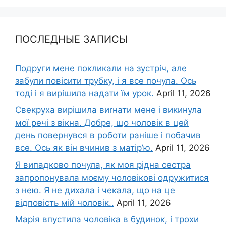
ПОСЛЕДНЫЕ ЗАПИСЫ
Подруги мене покликали на зустріч, але
забули повісити трубку, і я все почула. Ось
тоді і я вирішила надати їм урок.
April 11, 2026
Свекруха вирішила виrнати мене і викинула
мої речі з вікна. Добре, що чоловік в цей
день повернувся в роботи раніше і побачив
все. Ось як він вчинив з матір’ю.
April 11, 2026
Я випадково почула, як моя рідна сестра
запропонувала моєму чоловікові одружитися
з нею. Я не дихала і чекала, що на це
відповість мій чоловік..
April 11, 2026
Марія впустила чоловіка в будинок, і трохи