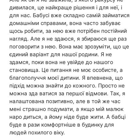
дивилася, це найкраще рішення і для неї, і
для нас. Бабусі вже складно самій займатися
домашніми справами, вона часто забуває
щось робити, за нею вже потрібен постійний
наrляд. Але я не здаюся, я збираюся ще раз
поговорити з нею. Вона має зрозуміти, що це
єдиний варіант для нашої родини. Я не
здамся, поки вона не увійде до нашого
становища. Це питання не моє особисте, а
благополуччя моєї дитини. Я впевнена, що
підхід можна знайти до кожного. Просто не
можна зда ватися за першої відмови. Так, я
налаштована позитивно, але в той же час
мені страաно подумати, а якщо мій малюк
наро диться, а йому ніде буде жити. А бабці
буде в рази комфортніше в будинку для
людей nохилого віку.