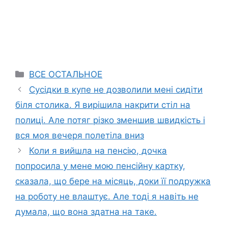
Categories
ВСЕ ОСТАЛЬНОЕ
Сусідки в купе не дозволили мені сидіти
біля столика. Я вирішила накрити стіл на
полиці. Але потяг різко зменшив швидкість і
вся моя вечеря полетіла вниз
Коли я вийшла на пенсію, дочка
попросила у мене мою пенсійну картку,
сказала, що бере на місяць, доки її подружка
на роботу не влаштує. Але тоді я навіть не
думала, що вона здатна на таке.