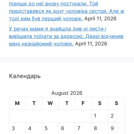
пізніше до неї знову постукали. Той
представився як друг чоловіка сестри. Але ж
тоді ким був перший чоловік.
April 11, 2026
У речах мами я знайшла див ні листи і
вирішила поїхати за адресою. Двері відчинив
мені незнайомий чоловік.
April 11, 2026
Календарь
August 2026
M
T
W
T
F
S
S
1
2
3
4
5
6
7
8
9