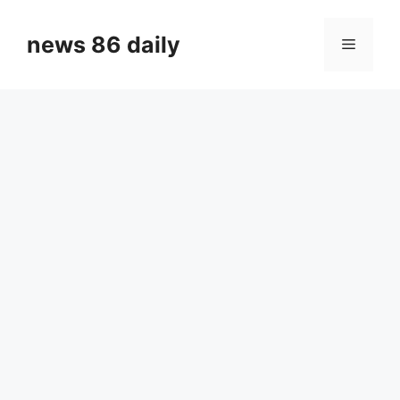
Skip
to
news 86 daily
Menu
content