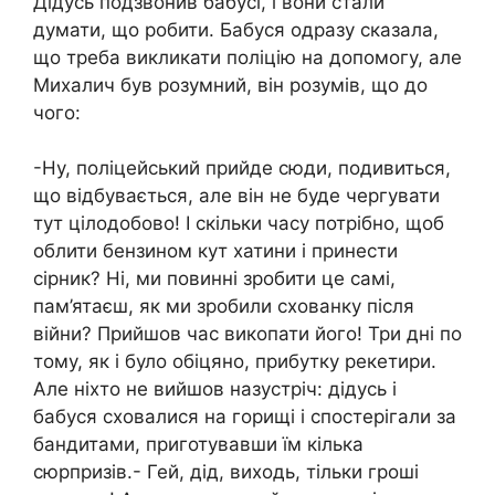
Дідусь подзвонив бабусі, і вони стали
думати, що робити. Бабуся одразу сказала,
що треба викликати поліцію на допомогу, але
Михалич був розумний, він розумів, що до
чого:
-Ну, поліцейський прийде сюди, подивиться,
що відбувається, але він не буде чергувати
тут цілодобово! І скільки часу потрібно, щоб
облити бензином кут хатини і принести
сірник? Ні, ми повинні зробити це самі,
пам’ятаєш, як ми зробили схованку після
війни? Прийшов час викопати його! Три дні по
тому, як і було обіцяно, прибутку рекетири.
Але ніхто не вийшов назустріч: дідусь і
бабуся сховалися на горищі і спостерігали за
бандитами, приготувавши їм кілька
сюрпризів.- Гей, дід, виходь, тільки гроші