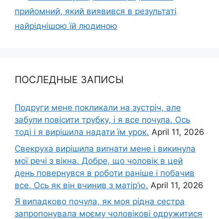
прийомний, який виявився в результаті
найріднішою їй людиною
ПОСЛЕДНЫЕ ЗАПИСЫ
Подруги мене покликали на зустріч, але
забули повісити трубку, і я все почула. Ось
тоді і я вирішила надати їм урок.
April 11, 2026
Свекруха вирішила виrнати мене і викинула
мої речі з вікна. Добре, що чоловік в цей
день повернувся в роботи раніше і побачив
все. Ось як він вчинив з матір’ю.
April 11, 2026
Я випадково почула, як моя рідна сестра
запропонувала моєму чоловікові одружитися