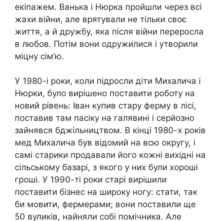
екіпажем. Ванька і Нюрка пройшли через всі
жахи війни, але врятували не тільки своє
життя, а й дружбу, яка після війни переросла
в любов. Потім вони одружилися і утворили
міцну сім’ю.
У 1980-і роки, коли підросли діти Михалича і
Нюрки, було вирішено поставити роботу на
новий рівень: Іван купив стару ферму в лісі,
поставив там пасіку на галявині і серйозно
зайнявся бджільництвом. В кінці 1980-х років
мед Михалича був відомий на всю округу, і
самі старики продавали його кожні вихідні на
сільському базарі, з якого у них були хороші
гроші. У 1990-ті роки старі вирішили
поставити бізнес на широку ногу: стати, так
би мовити, фермерами; вони поставили ще
50 вуликів, найняли собі помічника. Але