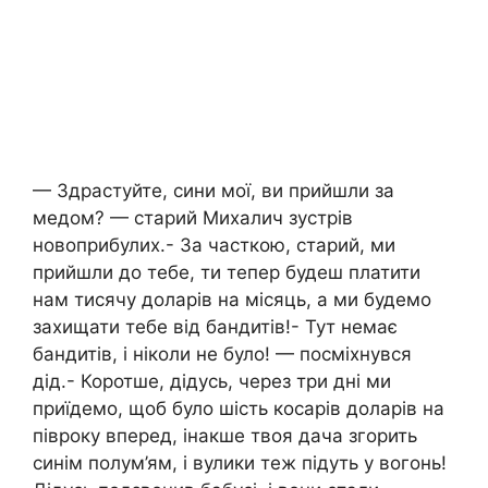
— Здрастуйте, сини мої, ви прийшли за
медом? — старий Михалич зустрів
новоприбулих.- За часткою, старий, ми
прийшли до тебе, ти тепер будеш платити
нам тисячу доларів на місяць, а ми будемо
захищати тебе від бандитів!- Тут немає
бандитів, і ніколи не було! — посміхнувся
дід.- Коротше, дідусь, через три дні ми
приїдемо, щоб було шість косарів доларів на
півроку вперед, інакше твоя дача згорить
синім полум’ям, і вулики теж підуть у вогонь!