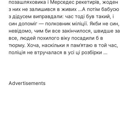
позашляховика і Мерседес рекетирів, жоден
з них не залишився в живих …А потім бабусю
з дідусем виправдали: час тоді був такий, і
син допоміг — полковник міліції. Якби не син,
невідомо, чим би все закінчилося, швидше за
все, людей похилого віку посадили б в
тюрму. Хоча, наскільки я пам’ятаю в той час,
поліція не втручалася в усі ці розбірки …
Advertisements