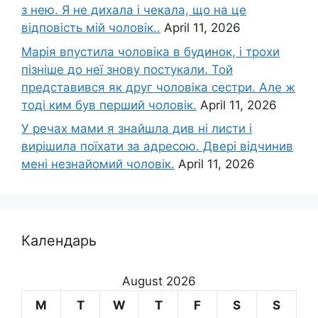
з нею. Я не дихала і чекала, що на це
відповість мій чоловік..
April 11, 2026
Марія впустила чоловіка в будинок, і трохи
пізніше до неї знову постукали. Той
представився як друг чоловіка сестри. Але ж
тоді ким був перший чоловік.
April 11, 2026
У речах мами я знайшла див ні листи і
вирішила поїхати за адресою. Двері відчинив
мені незнайомий чоловік.
April 11, 2026
Календарь
August 2026
M
T
W
T
F
S
S