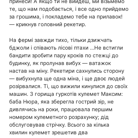
принеси! А якщо ти не вийдеш, ми візьмемо
те, що нам подобається, і все одно прийдемо
за грошима, і покладемо тебе на прилавок!
— крикнув головний рекетир.
На фермі завжди тихо, тільки дзижчать
бджоли і співають лісові птахи …Не встигли
бандити зробити пару кроків по стежці до
будинку, як пролунав вибух — ватажок
настав на міну. Рекетири сахнулись сторону
— вибухнула ще одна міна, і ще двоє людей
розірвалися. Ті, що вижили кинулися до своїх
машин. З горища гуркотів кулемет Максим:
баба Нюра, яка зберегла гострий зір, не
дивлячись на роки, працювала першим
номером кулеметного розрахунку; дід
обслуговував стрічку. Всього за кілька
хвилин кулемет зрешетив два