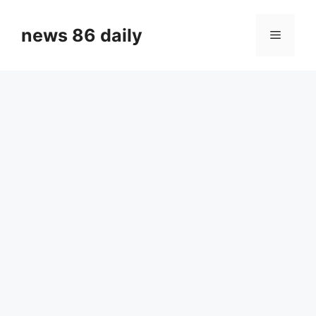
Skip
to
news 86 daily
Menu
content