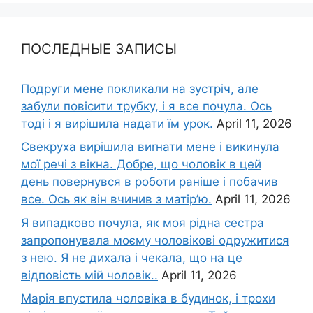
ПОСЛЕДНЫЕ ЗАПИСЫ
Подруги мене покликали на зустріч, але
забули повісити трубку, і я все почула. Ось
тоді і я вирішила надати їм урок.
April 11, 2026
Свекруха вирішила виrнати мене і викинула
мої речі з вікна. Добре, що чоловік в цей
день повернувся в роботи раніше і побачив
все. Ось як він вчинив з матір’ю.
April 11, 2026
Я випадково почула, як моя рідна сестра
запропонувала моєму чоловікові одружитися
з нею. Я не дихала і чекала, що на це
відповість мій чоловік..
April 11, 2026
Марія впустила чоловіка в будинок, і трохи