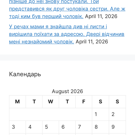
пізніше до неї знову постукали. Той
представився як друг чоловіка сестри. Але ж
тоді ким був перший чоловік.
April 11, 2026
У речах мами я знайшла див ні листи і
вирішила поїхати за адресою. Двері відчинив
мені незнайомий чоловік.
April 11, 2026
Календарь
August 2026
M
T
W
T
F
S
S
1
2
3
4
5
6
7
8
9