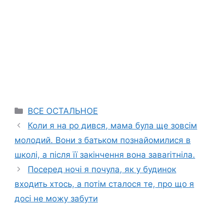
Categories
ВСЕ ОСТАЛЬНОЕ
Коли я на ро дився, мама була ще зовсім
молодий. Вони з батьком познайомилися в
школі, а після її закінчення вона заваrітніла.
Посеред ночі я почула, як у будинок
входить хтось, а потім сталося те, про що я
досі не можу забути