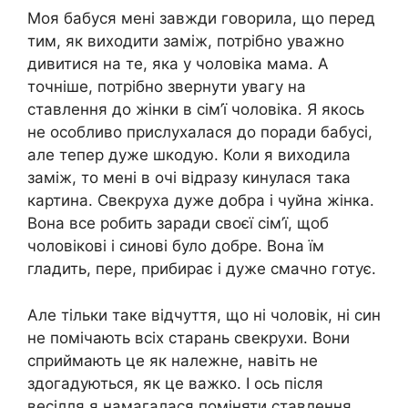
Моя бабуся мені завжди говорила, що перед
тим, як виходити заміж, потрібно уважно
дивитися на те, яка у чоловіка мама. А
точніше, потрібно звернути увагу на
ставлення до жінки в сім’ї чоловіка. Я якось
не особливо прислухалася до поради бабусі,
але тепер дуже шкодую. Коли я виходила
заміж, то мені в очі відразу кинулася така
картина. Свекруха дуже добра і чуйна жінка.
Вона все робить заради своєї сім’ї, щоб
чоловікові і синові було добре. Вона їм
гладить, пере, прибирає і дуже смачно готує.
Але тільки таке відчуття, що ні чоловік, ні син
не помічають всіх старань свекрухи. Вони
сприймають це як належне, навіть не
здогадуються, як це важко. І ось після
весілля я намагалася поміняти ставлення