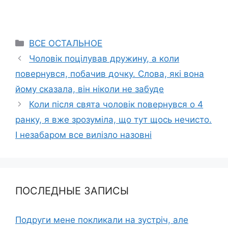
Categories
ВСЕ ОСТАЛЬНОЕ
Чоловік поцілував дружину, а коли
повернувся, побачив дочку. Слова, які вона
йому сказала, він ніколи не забуде
Коли після свята чоловік повернувся о 4
ранку, я вже зрозуміла, що тут щось нечисто.
І незабаром все вилізло назовні
ПОСЛЕДНЫЕ ЗАПИСЫ
Подруги мене покликали на зустріч, але