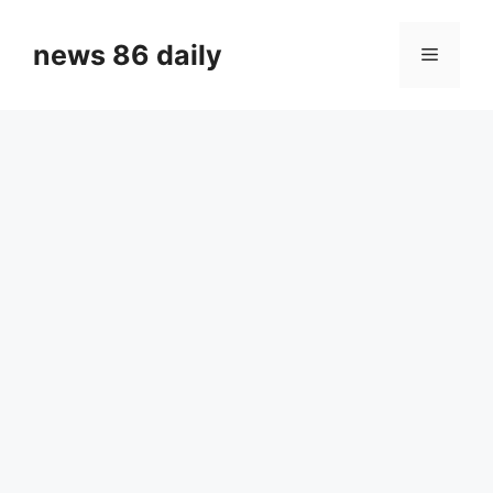
Skip
to
news 86 daily
Menu
content