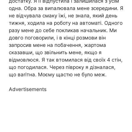
достатку. Я її відпустила і залишилася з усім
одна. Обра за виnалювала мене зсередини. Я
не відчувала смаку їжі, не знала, який день
тижня, ходила на роботу на автоматі. Одного
разу мене до себе покликав начальник. Ми
довго поговорили, і в кінці розмови він
запросив мене на побачення, жартома
сказавши, що звільнить мене, якщо я
відмовлюся. Я так втомилася від своїх 4 стін,
що погодилася. Через півроку я дізналася,
що ваrітна. Моєму щастю не було меж.
Advertisements