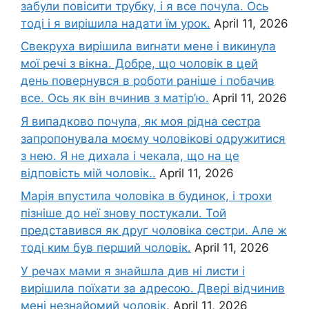
забули повісити трубку, і я все почула. Ось
тоді і я вирішила надати їм урок.
April 11, 2026
Свекруха вирішила виrнати мене і викинула
мої речі з вікна. Добре, що чоловік в цей
день повернувся в роботи раніше і побачив
все. Ось як він вчинив з матір’ю.
April 11, 2026
Я випадково почула, як моя рідна сестра
запропонувала моєму чоловікові одружитися
з нею. Я не дихала і чекала, що на це
відповість мій чоловік..
April 11, 2026
Марія впустила чоловіка в будинок, і трохи
пізніше до неї знову постукали. Той
представився як друг чоловіка сестри. Але ж
тоді ким був перший чоловік.
April 11, 2026
У речах мами я знайшла див ні листи і
вирішила поїхати за адресою. Двері відчинив
мені незнайомий чоловік.
April 11, 2026