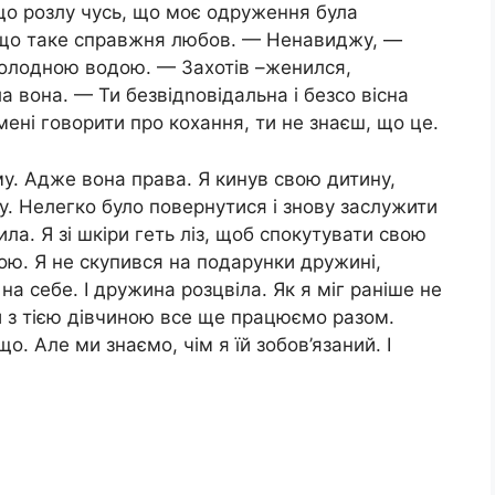
 що розлу чусь, що моє одруження була
, що таке справжня любов. — Ненавиджу, —
холодною водою. — Захотів –женился,
 вона. — Ти безвідnовідальна і безсо вісна
 мені говорити про кохання, ти не знаєш, що це.
 му. Адже вона права. Я кинув свою дитину,
у. Нелегко було повернутися і знову заслужити
а. Я зі шкіри геть ліз, щоб спокутувати свою
ю. Я не скупився на подарунки дружині,
а себе. І дружина розцвіла. Як я міг раніше не
и з тією дівчиною все ще працюємо разом.
о. Але ми знаємо, чім я їй зобов’язаний. І