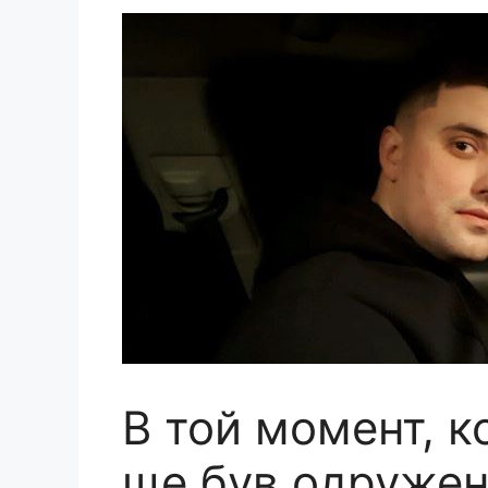
В той момент, ко
ще був одружен