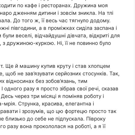
ходити по кафе і ресторанах. Дружина моя
наро дженням дитини і зовсім зникла. На тлі
ала. До того ж, її весь час тягнуло додому.
ні півгодини, а в проміжках сиділа заспана і
були веселі, відчайдушні дівчата, відкриті для
, з дружиною-куркою. Ні, її не повинно було
віт. Ще й машину купив круту і став хлопцем
е, щоб не зав’язувати серйозних стосунків. Так,
их відносинах без зобов’язань, тим
 одного разу я просто зібрав свої речі, сказав
 Десь через три місяці я поміняв роботу і
а-мрія. Струнка, красива, елегантна і
гравати і зрозумів, що цю фортецю просто так
ле близько до себе не підпускала. Півроку
о разу вона прокололася на роботі, а я її