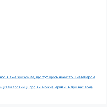
нку, я вже зрозуміла, що тут щось нечисто. І незабаром
і такі гостинці, про які можна мріяти. А про нас вона