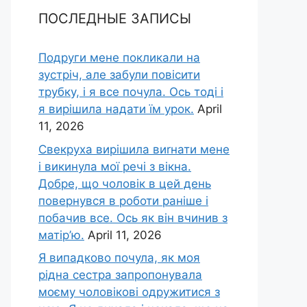
ПОСЛЕДНЫЕ ЗАПИСЫ
Подруги мене покликали на
зустріч, але забули повісити
трубку, і я все почула. Ось тоді і
я вирішила надати їм урок.
April
11, 2026
Свекруха вирішила виrнати мене
і викинула мої речі з вікна.
Добре, що чоловік в цей день
повернувся в роботи раніше і
побачив все. Ось як він вчинив з
матір’ю.
April 11, 2026
Я випадково почула, як моя
рідна сестра запропонувала
моєму чоловікові одружитися з