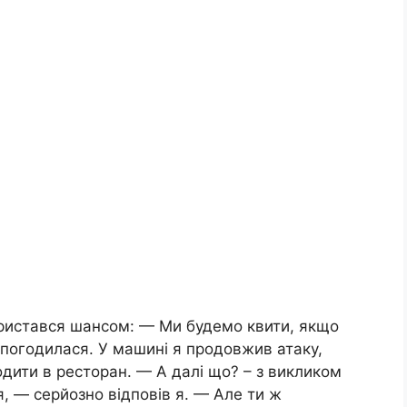
користався шансом: — Ми будемо квити, якщо
 погодилася. У машині я продовжив атаку,
одити в ресторан. — А далі що? – з викликом
, — серйозно відповів я. — Але ти ж