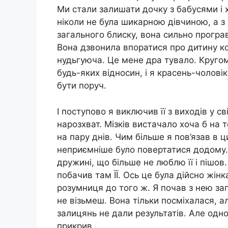
Ми стали залишати дочку з бабусями і 
ніколи не була шикарною дівчиною, а з 
загального блиску, вона сильно програв
Вона дзвонила впоратися про дитину кож
нудьгуюча. Це мене дра тувало. Кругом 
будь-яких відносин, і я красень-чоловік
бути поруч.
І поступово я виключив її з виходів у с
нарозхват. Мізків вистачало хоча б на т
на пару днів. Чим більше я пов’язав в ц
неприємніше було повертатися додому. І
дружині, що більше не люблю її і пішов.
побачив там ЇЇ. Ось це була дійсно жінк
розумниця до того ж. Я почав з нею за
не візьмеш. Вона тільки посміхалася, а
залицянь не дали результатів. Але одног
прикрив.