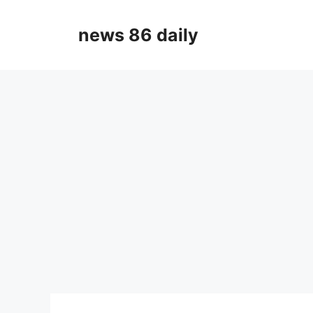
Skip
to
news 86 daily
content