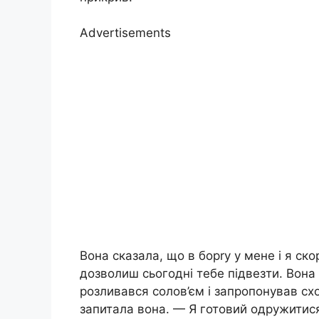
Advertisements
Вона сказала, що в борrу у мене і я с
дозволиш сьогодні тебе підвезти. Вона
розливався солов’єм і запропонував сх
запитала вона. — Я готовий одружитися