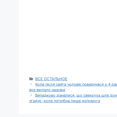
Categories
ВСЕ ОСТАЛЬНОЕ
Коли після свята чоловік повернувся о 4 ра
все вилізло назовні
Випадково дізналися, що свекруха шле доньц
згадує, коли потрібна лише допомога