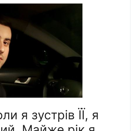
ли я зустрів ЇЇ, я
ий. Майже рік я