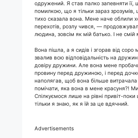
одружений. Я став палко запевняти її,
помилкою, що я тільки зараз зрозумів
тихо сказала вона. Мене наче облили 
перехотів, розлу чився, — продовжувала
людина, зовсім як мій батько. І не смій
Вона пішла, а я сидів і згорав від соро
звалив всю відповідальність на дружин
довіру дружини. Але вона мене пробачил
провину перед дружиною, і перед дочко
наполягав, щоб вона більше витрачала н
помічати, яка вона в мене красуня?! М
Спілкуємося лише на рівні привіт-поки щ
тільки я знаю, як я їй за це вдячний.
Advertisements