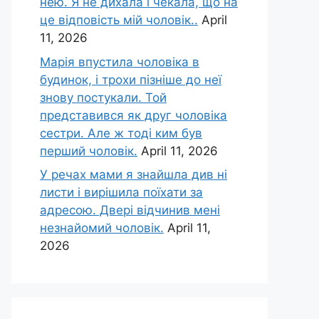
нею. Я не дихала і чекала, що на
це відповість мій чоловік..
April
11, 2026
Марія впустила чоловіка в
будинок, і трохи пізніше до неї
знову постукали. Той
представився як друг чоловіка
сестри. Але ж тоді ким був
перший чоловік.
April 11, 2026
У речах мами я знайшла див ні
листи і вирішила поїхати за
адресою. Двері відчинив мені
незнайомий чоловік.
April 11,
2026