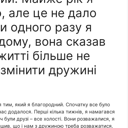
, але це не дало
ли одного разу я
дому, вона сказав
житті більше не
змінити дружині
 тим, який я благородний. Спочатку все було
ас додалося. Перші кілька тижнів, я намагався
 були друзі – все холості. Вони розважалися, я
рішив, що і нам з дружиною треба розважатися.