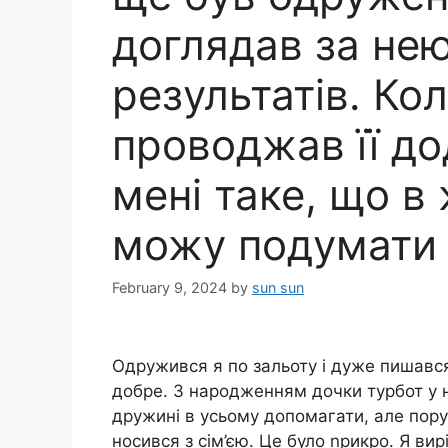
доглядав за нею
результатів. Ко
проводжав її до
мені таке, що в 
можу подумати 
February 9, 2024
by
sun sun
Одружився я по зальоту і дуже пишався
добре. З народженням дочки турбот у н
дружині в усьому допомагати, але поруч
носився з сім’єю. Це було nрикро. Я ви