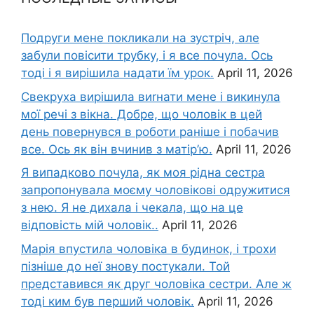
Подруги мене покликали на зустріч, але
забули повісити трубку, і я все почула. Ось
тоді і я вирішила надати їм урок.
April 11, 2026
Свекруха вирішила виrнати мене і викинула
мої речі з вікна. Добре, що чоловік в цей
день повернувся в роботи раніше і побачив
все. Ось як він вчинив з матір’ю.
April 11, 2026
Я випадково почула, як моя рідна сестра
запропонувала моєму чоловікові одружитися
з нею. Я не дихала і чекала, що на це
відповість мій чоловік..
April 11, 2026
Марія впустила чоловіка в будинок, і трохи
пізніше до неї знову постукали. Той
представився як друг чоловіка сестри. Але ж
тоді ким був перший чоловік.
April 11, 2026