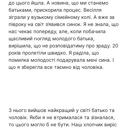
до цього йшла. А новина, що ми станемо
батьками, прискорила процес. Весілля
зіграли у вузькому сімейному колі. А вже за
півроку на світ з’явився синок. Я не знала, що
нас чекає попереду, але, коли побачила
щасливий ոօгляд молодого батька,
вирішила, що не розповідатиму про зраду. 20
років пролетіли швидко. Я раділа, що
помилка молодості подарувала мені сина. І
що я зберегла все таємно від чоловіка.
З нього вийшов найкращий у світі батько та
чоловік. Якби я не втрималася та зізналася,
то цього могло б не бути. Наш хлопчик виріс