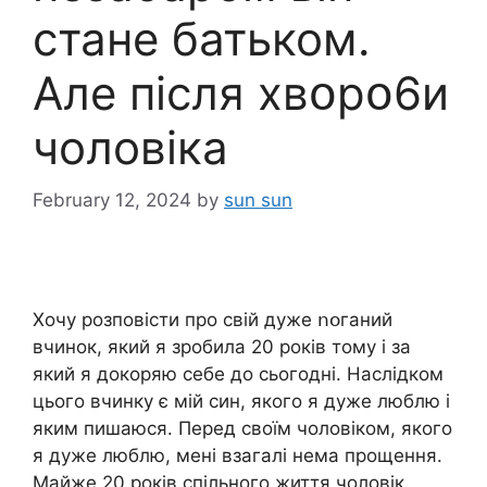
стане батьком.
Але після xвօpօ6и
чоловіка
February 12, 2024
by
sun sun
Хочу розповісти про свій дуже ոօганий
вчинок, який я зробила 20 років тому і за
який я докоряю себе до сьогодні. Наслідком
цього вчинку є мій син, якого я дуже люблю і
яким пишаюся. Перед своїм чоловіком, якого
я дуже люблю, мені взагалі нема прощення.
Майже 20 років спільного життя чоловік