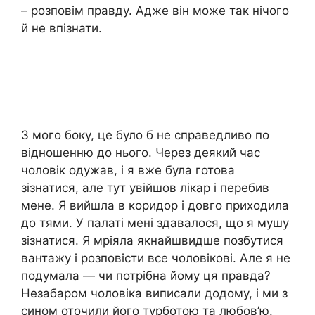
– розповім правду. Адже він може так нічого
й не впізнати.
З мого боку, це було б не справедливо по
відношенню до нього. Через деякий час
чоловік одужав, і я вже була готова
зізнатися, але тут увійшов лікар і перебив
мене. Я вийшла в коридор і довго приходила
до тями. У палаті мені здавалося, що я мушу
зізнатися. Я мріяла якнайшвидше позбутися
вантажу і розповісти все чоловікові. Але я не
подумала — чи потрібна йому ця правда?
Незабаром чоловіка виписали додому, і ми з
сином оточили його турботою та любов’ю.