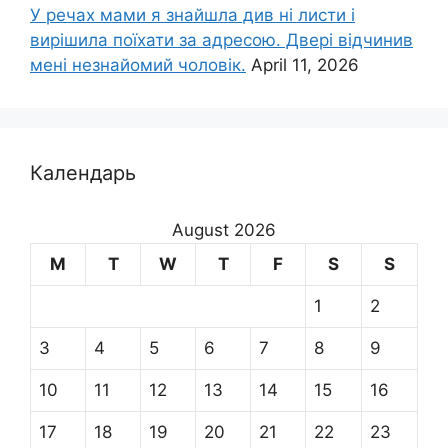
У речах мами я знайшла див ні листи і
вирішила поїхати за адресою. Двері відчинив
мені незнайомий чоловік.
April 11, 2026
Календарь
August 2026
M
T
W
T
F
S
S
1
2
3
4
5
6
7
8
9
10
11
12
13
14
15
16
17
18
19
20
21
22
23