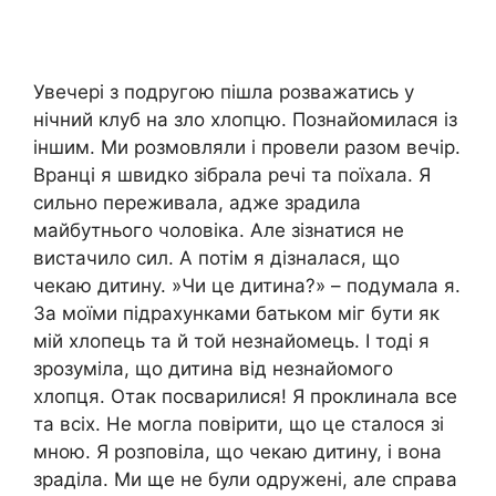
Увечері з подругою пішла розважатись у
нічний клуб на зло хлопцю. Познайомилася із
іншим. Ми розмовляли і провели разом вечір.
Вранці я швидко зібрала речі та поїхала. Я
сильно переживала, адже зрадила
майбутнього чоловіка. Але зізнатися не
вистачило сил. А потім я дізналася, що
чекаю дитину. »Чи це дитина?» – подумала я.
За моїми підрахунками батьком міг бути як
мій хлопець та й той незнайомець. І тоді я
зрозуміла, що дитина від незнайомого
хлопця. Отак поcвapилися! Я проклинала все
та всіх. Не могла повірити, що це сталося зі
мною. Я розповіла, що чекаю дитину, і вона
зраділа. Ми ще не були одружені, але справа