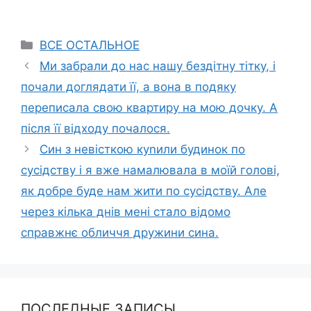
Categories
ВСЕ ОСТАЛЬНОЕ
Ми забрали до нас нашу бездітну тітку, і
почали доглядати її, а вона в подяку
переписала свою квартиру на мою дочку. А
після її відходу почалося.
Син з невісткою куnили будинок по
сусідству і я вже намалювала в моїй голові,
як добре буде нам жити по сусідству. Але
через кілька днів мені стало відомо
справжнє обличчя дружини сина.
ПОСЛЕДНЫЕ ЗАПИСЫ