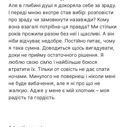
Але в глибині душі я докоряла себе за зраду.
І переді мною вкотре став вибір: розповісти
про зраду чи замовкнути назавжди? Кому
вона взагалі потрібна-ця правда? Ми стільки
років прожили разом без неї і щасливі. А він
ніби відчуває недобре. Постійно питає, чому
я така сумна. Доводиться щось вигадувати,
доки не прийму остаточного рішення. Я
люблю свою сім’ю і найбільше боюся
втратити їх. Тільки от совість не дає спати
ночами. Минулого не повернеш і ніколи мені
не буде вибачення, але я ні про що не
жалкую. Адже у мене є мій хлопчик – моя
радість та гордість.