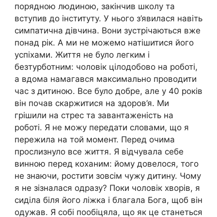
порядною людиною, закінчив школу та
вступив до інституту. У нього з’явилася навіть
симпатична дівчина. Вони зустрічаються вже
понад рік. А ми не можемо натішитися його
успіхами. Життя не було легким і
безтурботним: чоловік цілодобово на роботі,
а вдома намагався максимально проводити
час з дитиною. Все було добре, але у 40 років
він почав скаржитися на здоров’я. Ми
грішили на стрес та завантаженість на
роботі. Я не можу передати словами, що я
пережила на той момент. Перед очима
прослизнуло все життя. Я відчувала себе
винною перед коханим: йому довелося, того
не знаючи, ростити зовсім чужу дитину. Чому
я не зізналася одразу? Поки чоловік хворів, я
сиділа біля його ліжка і благала Бога, щоб він
одужав. Я собі пообіцяла, що як це станеться