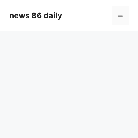
Skip
to
news 86 daily
Menu
content