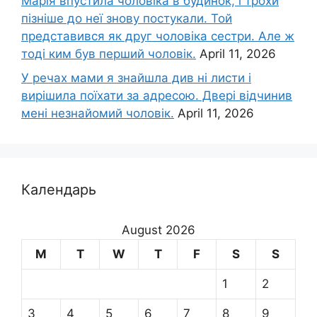
Марія впустила чоловіка в будинок, і трохи
пізніше до неї знову постукали. Той
представився як друг чоловіка сестри. Але ж
тоді ким був перший чоловік.
April 11, 2026
У речах мами я знайшла див ні листи і
вирішила поїхати за адресою. Двері відчинив
мені незнайомий чоловік.
April 11, 2026
Календарь
August 2026
M
T
W
T
F
S
S
1
2
3
4
5
6
7
8
9