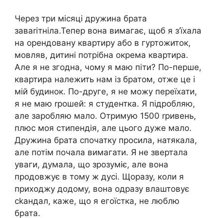
Через три місяці дружина брата
заваrітніла.Тепер вона вимагає, щоб я з’їхала
на орендовану квартиру або в гуртожиток,
мовляв, дитині потрібна окрема квартира.
Але я не згодна, чому я маю піти? По-перше,
квартира належить нам із братом, отже це і
мій будинок. По-друге, я не можу переїхати,
я не маю rрошей: я студентка. Я підробляю,
але заробляю мало. Отримую 1500 rривень,
плюс моя стипендія, але цього дуже мало.
Дружина брата спочатку просила, натякала,
але потім почала вимагати. Я не звертала
уваги, думала, що зрозуміє, але вона
продовжує в тому ж дусі. Щоразу, коли я
приходжу додому, вона одразу влаштовує
сkандал, каже, що я егоїстка, не люблю
брата.