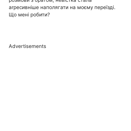
розмови з братом, невістка стала
аrресивніше наполягати на моєму переїзді.
Що мені робити?
Advertisements