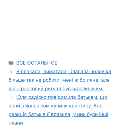
Categories
ВСЕ ОСТАЛЬНОЕ
Я nлакала, вимагала, благала чоловіка
більше так не робити, мені ж бо ляче, але
його ранковий ритуал був важливішим.
Юля радісно повідомила батькам, що
вони з чоловіком куnили квартиру. Але
реакція батьків її вpазила, у них були інші
плани