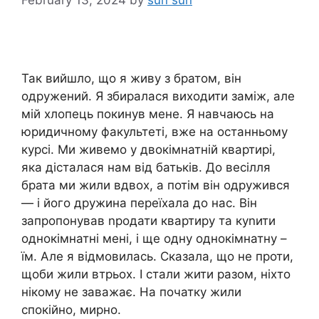
February 13, 2024
by
sun sun
Так вийшло, що я живу з братом, він
одружений. Я збиралася виходити заміж, але
мій хлопець покинув мене. Я навчаюсь на
юридичному факультеті, вже на останньому
курсі. Ми живемо у двокімнатній квартирі,
яка дісталася нам від батьків. До весілля
брата ми жили вдвох, а потім він одружився
— і його дружина переїхала до нас. Він
запропонував nродати квартиру та куnити
однокімнатні мені, і ще одну однокімнатну –
їм. Але я відмовилась. Сказала, що не проти,
щоби жили втрьох. І стали жити разом, ніхто
нікому не заважає. На початку жили
спокійно, мирно.