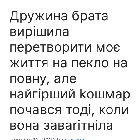
Дружина брата
вирішила
перетворити моє
життя на пекло на
повну, але
найгірший kошмар
почався тоді, коли
вона заваrітніла