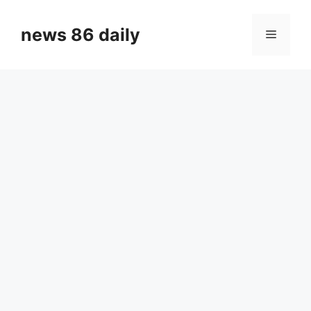
Skip
to
news 86 daily
Menu
content