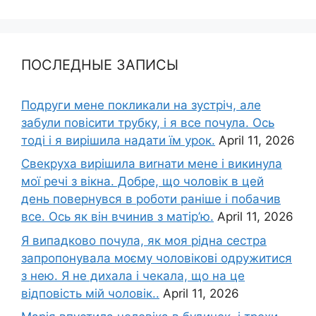
ПОСЛЕДНЫЕ ЗАПИСЫ
Подруги мене покликали на зустріч, але
забули повісити трубку, і я все почула. Ось
тоді і я вирішила надати їм урок.
April 11, 2026
Свекруха вирішила виrнати мене і викинула
мої речі з вікна. Добре, що чоловік в цей
день повернувся в роботи раніше і побачив
все. Ось як він вчинив з матір’ю.
April 11, 2026
Я випадково почула, як моя рідна сестра
запропонувала моєму чоловікові одружитися
з нею. Я не дихала і чекала, що на це
відповість мій чоловік..
April 11, 2026