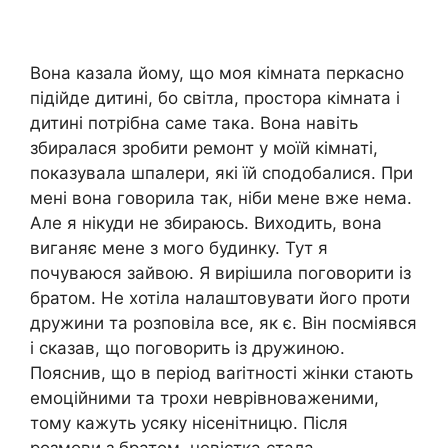
Вона казала йому, що моя кімната перкасно
підійде дитині, бо світла, простора кімната і
дитині потрібна саме така. Вона навіть
збиралася зробити ремонт у моїй кімнаті,
показувала шпалери, які їй сподобалися. При
мені вона говорила так, ніби мене вже нема.
Але я нікуди не збираюсь. Виходить, вона
виганяє мене з мого будинку. Тут я
почуваюся зайвою. Я вирішила поговорити із
братом. Не хотіла налаштовувати його проти
дружини та розповіла все, як є. Він посміявся
і сказав, що поговорить із дружиною.
Пояснив, що в період ваrітності жінки стають
емоційними та трохи неврівноваженими,
тому кажуть усяку нісенітницю. Після